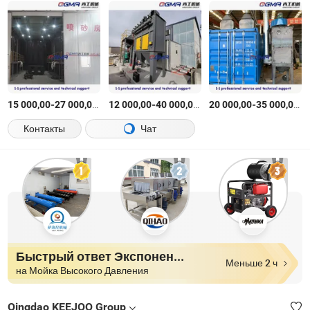
-
$
/шт.
-
$
/шт.
-
$
15 000,00
27 000,00
12 000,00
40 000,00
20 000,00
35 000,00
Контакты
Чат
Быстрый ответ Экспоненты
Меньше 2 ч
на Мойка Высокого Давления
Qingdao KEEJOO Group