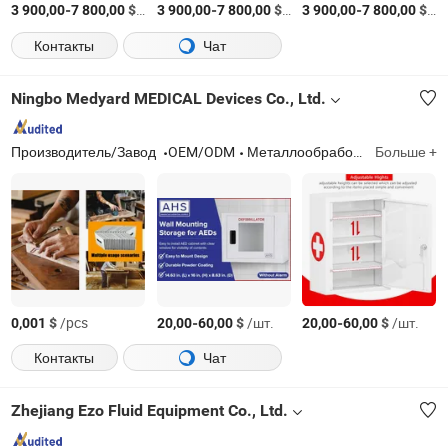
-
$
/Комплект
-
$
/Комплект
-
$
/К
3 900,00
7 800,00
3 900,00
7 800,00
3 900,00
7 800,00
Контакты
Чат
Ningbo Medyard MEDICAL Devices Co., Ltd.
Производитель/Завод
OEM/ODM
Металлообработка, водяной поддон и комплект планок, киоск с компьютерным управлением с ЧПУ, шкаф для парового утюга с сигнализацией для дефибриллятора AED, аварийные шкафы, уличные шкафы для AED с механической системой блокировки, AED
Больше +
$
/pcs
-
$
/шт.
-
$
/шт.
0,001
20,00
60,00
20,00
60,00
Контакты
Чат
Zhejiang Ezo Fluid Equipment Co., Ltd.