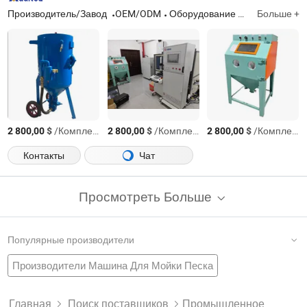
Производитель/Завод
OEM/ODM
Оборудование для распыления Hvof, оборудование для плазменного распыления, оборудование для дугового распыления, вспомогательное оборудование
Больше +
$
/Комплект
$
/Комплект
$
/Комплект
2 800,00
2 800,00
2 800,00
Контакты
Чат
Просмотреть Больше
Популярные производители
Производители Машина Для Мойки Песка
Завод Шлифовальная Бумага С Абразивом
Китай Рефрактерный
Огнеупорные Материалы
Производители Кремнеземный Песок
Главная
Поиск поставщиков
Промышленное