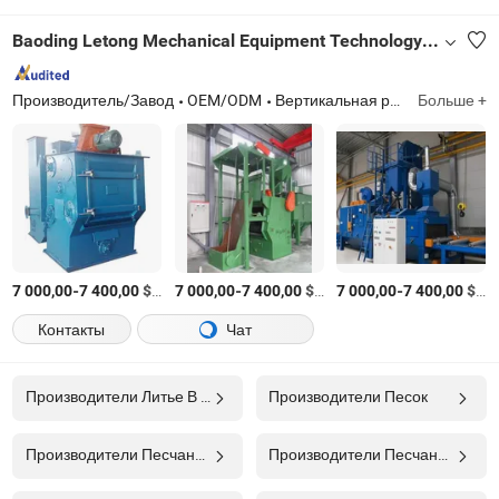
Baoding Letong Mechanical Equipment Technology Co., Ltd.
Производитель/Завод
OEM/ODM
Вертикальная раздельная линия для литья под давлением, автоматическая линия для литья под давлением с статическим давлением, машина для заливки, линия регенерации песчаной смолы, машина для дробеструйной обработки, горизонтальная безкоробочная машина для литья под давлением, оборудование для обработки глиняного песка
Больше +
-
$
/Комплект
-
$
/Комплект
-
$
/К
7 000,00
7 400,00
7 000,00
7 400,00
7 000,00
7 400,00
Контакты
Чат
Производители Литье В Песчаную Форму
Производители Песок
Производители Песчаный Насос
Производители Песчаная Форма