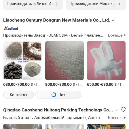
Производители Литье Из Алюминиевого Песка
Производители Мешок С Песком
Liaocheng Century Dongrun New Materials Co., Ltd.
Производитель/Завод
OEM/ODM
Белый плавленый корунд, коричневый плавленый корунд, розовый плавленый корунд
Больше +
-
$
/Тонн.
-
$
/Тонн.
-
$
/Тонн.
680,00
700,00
800,00
830,00
650,00
680,00
Контакты
Чат
Qingdao Gaosheng Huitong Parking Technology Co., Ltd.
Быстрый ответ
Автомобильный подъемник, Авто подъемник
Больше +
Sh