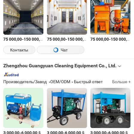
-
$
/шт.
-
$
/шт.
-
75 000,00
150 000,00
75 000,00
150 000,00
75 000,00
150 000,00
Контакты
Чат
Zhengzhou Guangyuan Cleaning Equipment Co., Ltd.
Производитель/Завод
OEM/ODM
Быстрый ответ
Больше +
-
$
/Комплект
-
$
/Комплект
-
$
/К
3 000,00
6 000,00
3 000,00
6 000,00
3 000,00
6 000,00