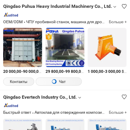
Qingdao Puhua Heavy Industrial Machinery Co., Ltd.
OEM/ODM
ЧПУ пробивной станок, машина для дробеструйной обработки, ЧПУ станок, машина для пескоструйной обработки, ЧПУ пресс, кабины для пескоструйной обработки, машина для колесной дробеструйной обработки, ЧПУ гибочный пресс, оборудование для дробеструйной обработки, очистное оборудование
Больше +
-
$
/set
-
$
/Комплект
-
$
/К
20 000,00
90 000,00
29 800,00
99 800,00
1 000,00
3 000,00
Контакты
Чат
Qingdao Evertech Industry Co., Ltd.
Быстрый ответ
Автоклав для отверждения композитов, машина для замеса резины и пластмасс, камеры пескоструйной обработки/воздушной струйной обработки, реометр для резины и пластмасс, автоклав для резиновой обуви, линия переработки отработанных шин, ретортная машина, автоклав для обработки древесины
Больше +