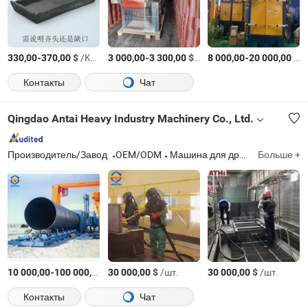
-
$
/Комплект
-
$
/Комплект
-
$
/
330,00
370,00
3 000,00
3 300,00
8 000,00
20 000,00
Контакты
Чат
Qingdao Antai Heavy Industry Machinery Co., Ltd.
Производитель/Завод
OEM/ODM
Машина для дробеструйной обработки, Установка для сбора пыли, Формовочная машина, Оборудование для рекуперации песка, Комната для пескоструйной обработки, Пескоструйная машина, Оборудование для покраски
Больше +
-
$
/шт.
$
/шт.
$
/шт.
10 000,00
100 000,00
30 000,00
30 000,00
Контакты
Чат