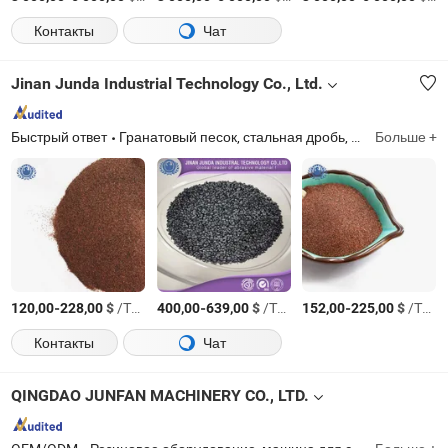
Контакты
Чат
Jinan Junda Industrial Technology Co., Ltd.
Быстрый ответ
Гранатовый песок, стальная дробь, стальная абразивная крупа, абразивная крупа из bearing steel, низкоуглеродистая стальная дробь, нержавеющая стальная дробь, машина для пескоструйной обработки, костюмы для пескоструйной обработки, шлем для пескоструйной обработки, пескоструйный шкаф
Больше +
-
$
/Тонн.
-
$
/Тонн.
-
$
/Тонн.
120,00
228,00
400,00
639,00
152,00
225,00
Контакты
Чат
QINGDAO JUNFAN MACHINERY CO., LTD.