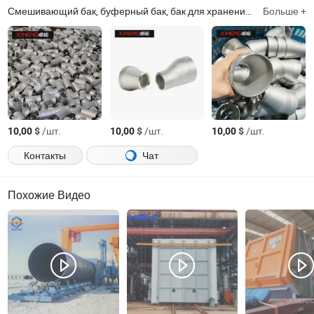
Смешивающий бак, буферный бак, бак для хранения, эмульгирующий бак, бак для охлаждения молока, бак для смешивания, котел с рубашкой, высокоскоростной миксер, пастеризатор, шнековый насос
Больше +
$
/шт.
$
/шт.
$
/шт.
10,00
10,00
10,00
Контакты
Чат
Похожие Видео