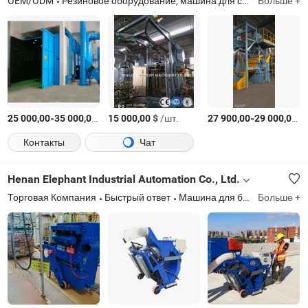
OEM/ODM
Резиновое оборудование, машина для смешивания резины, оборудование для переработки изношенных шин, дробеметная машина, вулканизационный пресс для резины, охладитель для резины, каландр для резины, резиновый смеситель
Больше +
-
$
/Комплект
$
/шт.
-
$
25 000,00
35 000,00
15 000,00
27 900,00
29 000,00
Контакты
Чат
Henan Elephant Industrial Automation Co., Ltd.
Торговая Компания
Быстрый ответ
Машина для бумажных стаканов, бетонный насос, буровая установка для водяных скважин, реверсивное бурение, вакуумный подъемник для стекла, самозагружающийся бетонный миксер, мобильный дробильщик, машина для укладки бордюров
Больше +