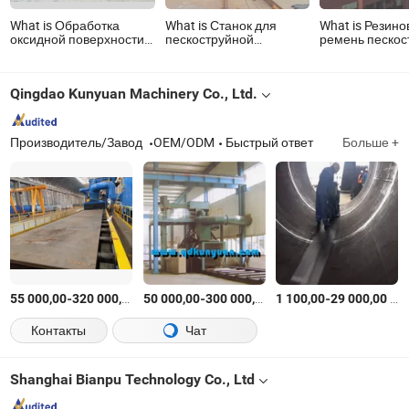
What is Обработка
What is Станок для
What is Резин
оксидной поверхности
пескоструйной
ремень пескос
труб котла внутри и
обработки Комната для
дорожки Бхот 
снаружи,
пескоструйной
blasting
дробеструйная
обработки/
Qingdao Kunyuan Machinery Co., Ltd.
обработка,
Пескоструйная камера
пескоструйная
обработка,
оборудование для shot
Производитель/Завод
OEM/ODM
Быстрый ответ
Больше +
peening
-
$
/шт.
-
$
/шт.
-
$
/
55 000,00
320 000,00
50 000,00
300 000,00
1 100,00
29 000,00
Контакты
Чат
Shanghai Bianpu Technology Co., Ltd