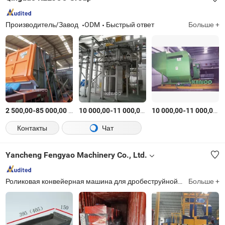
Производитель/Завод
ODM
Быстрый ответ
Больше +
-
$
/Комплект
-
$
/шт.
-
$
2 500,00
85 000,00
10 000,00
11 000,00
10 000,00
11 000,00
Контакты
Чат
Yancheng Fengyao Machinery Co., Ltd.
Роликовая конвейерная машина для дробеструйной обработки, машина для дробеструйной обработки с подвеской, машина для дробеструйной обработки с барабанным конвейером, машина для дробеструйной обработки с проволочной сеткой, кatenary машина для дробеструйной обработки, машина для дробеструйной обработки Н-образных балок, машина для дробеструйной обработки колесных дисков, машина для дробеструйной обработки отливок, пескоструйная машина, пылеуловитель
Больше +