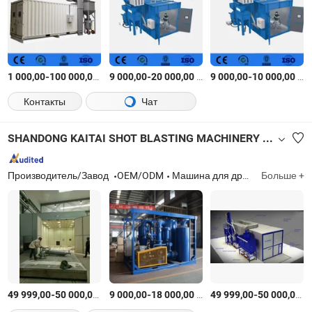
-
$
/Комплект
-
$
/Комплект
-
$
/
1 000,00
100 000,00
9 000,00
20 000,00
9 000,00
10 000,00
Контакты
Чат
SHANDONG KAITAI SHOT BLASTING MACHINERY SHARE CO., LTD.
Производитель/Завод
OEM/ODM
Машина для дробеструйной обработки, стальная дробь и абразив
Больше +
-
$
/Комплект
-
$
/Комплект
-
$
49 999,00
50 000,00
9 000,00
18 000,00
49 999,00
50 000,00