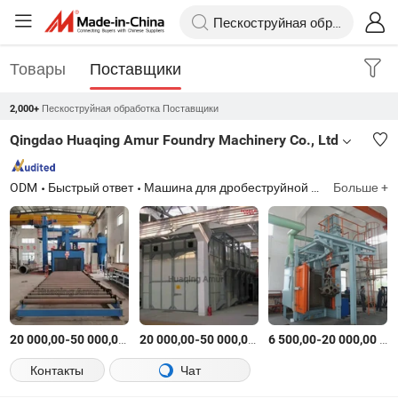
Товары
Поставщики
Пескоструйная обработка Поставщики
2,000+
Qingdao Huaqing Amur Foundry Machinery Co., Ltd
ODM
Быстрый ответ
Машина для дробеструйной обработки
Больше +
-
$
/Комплект
-
$
/Комплект
-
$
/
20 000,00
50 000,00
20 000,00
50 000,00
6 500,00
20 000,00
Контакты
Чат