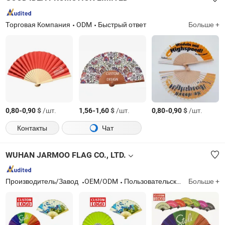
Торговая Компания
ODM
Быстрый ответ
Больше +
-
$
/шт.
-
$
/шт.
-
$
/шт.
0,80
0,90
1,56
1,60
0,80
0,90
Контакты
Чат
WUHAN JARMOO FLAG CO., LTD.
Производитель/Завод
OEM/ODM
Пользовательские флаги, баннеры, палатки, дисплеи и аксессуары; рекламные подарки; пользовательская одежда и аксессуары; модные аксессуары; пользовательские сумки
Больше +