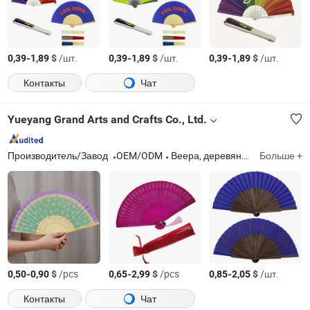
-
$
/шт.
-
$
/шт.
-
$
/шт.
0,39
1,89
0,39
1,89
0,39
1,89
Контакты
Чат
Yueyang Grand Arts and Crafts Co., Ltd.
Производитель/Завод
OEM/ODM
Веера, деревянные веера, большие веера, пластиковые веера, кружевные веера, кастомные веера, печатные веера, испанские веера
Больше +
-
$
/pcs
-
$
/pcs
-
$
/шт.
0,50
0,90
0,65
2,99
0,85
2,05
Контакты
Чат