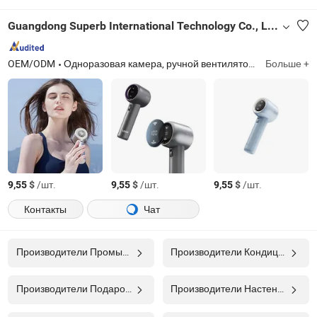
Guangdong Superb International Technology Co., Ltd.
OEM/ODM
Одноразовая камера, ручной вентилятор, набор подарков
Больше +
$
/шт.
$
/шт.
$
/шт.
9,55
9,55
9,55
Контакты
Чат
Производители Промышленный Вентилятор
Производители Кондиционер
Производители Подарок С Логотипом
Производители Настенный Вентилятор