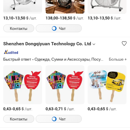
-
$
/шт.
-
$
/шт.
-
$
/шт.
13,10
13,50
138,00
138,50
13,10
13,50
Контакты
Чат
Shenzhen Dongqiyuan Technology Co. Ltd
Быстрый ответ
Одежда, Сумки и Аксессуары, Посуда, Офис и Стол, Дом и Образ жизни, Специальные товары: Награды, Акриловые дисплеи, Экологически чистые продукты, Промо-наборы. Ваш персональный эксперт по индивидуализации подарков
Больше +
-
$
/шт.
-
$
/шт.
-
$
/шт.
0,43
0,65
0,63
0,71
0,43
0,65
Контакты
Чат