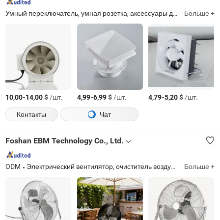
Умный переключатель, умная розетка, аксессуары для настенных переключателей, вентиляционный вентилятор, вытяжной вентилятор, смешанный потоковой вентилятор, система ОВК и детали, аксессуары для вентиляции, кронштейны, седла, австралийская/новозеландская розетка
Больше +
-
$
/шт.
-
$
/шт.
-
$
/шт.
10,00
14,00
4,99
6,99
4,79
5,20
Контакты
Чат
Foshan EBM Technology Co., Ltd.
ODM
Электрический вентилятор, очиститель воздуха, вытяжной вентилятор, потолочный вентилятор, фритюрница, башенный вентилятор, настенный вентилятор, промышленный вентилятор, коммерческий вентилятор, вентилятор с распылением
Больше +