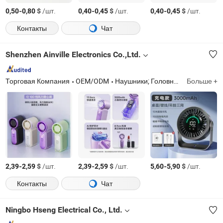
-
$
/шт.
-
$
/шт.
-
$
/шт.
0,50
0,80
0,40
0,45
0,40
0,45
Контакты
Чат
Shenzhen Ainville Electronics Co.,Ltd.
Торговая Компания
OEM/ODM
Наушники; Головные телефоны; Динамик; Зарядное устройство; Чехол для телефона
Больше +
-
$
/шт.
-
$
/шт.
-
$
/шт.
2,39
2,59
2,39
2,59
5,60
5,90
Контакты
Чат
Ningbo Hseng Electrical Co., Ltd.