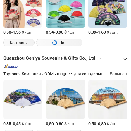
-
$
/шт.
-
$
/шт.
-
$
/шт.
0,50
1,56
0,34
0,98
0,89
1,60
Контакты
Чат
Quanzhou Geniya Souvenirs & Gifts Co., Ltd.
Торговая Компания
ODM
magnets для холодильника, брелок, открывалка для бутылок, рюмка, снежный глобус, резиновое изделие, металлическое изделие, пляжная сумка, фоторамка, рождественская игрушка
Больше +
-
$
/шт.
-
$
/шт.
-
$
/шт.
0,35
0,45
0,50
0,80
0,50
0,80