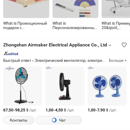
What is Промоционный
What is
What is Преми
подарок с
Персонализированный
20&quot;
индивидуальным
печатный арт-логотип
промышленны
логотипом складной
складной кастомный
вентилятор дл
деревянный веер с
веер для свадебной
охлаждения по
Zhongshan Airmaker Electrical Appliance Co., Ltd
полиэстеровой тканью
рекламы
индивидуальн
логотипом и 3
скоростями
Быстрый ответ
Электрический вентилятор, электрический обогреватель, инфракрасный радиационный обогреватель, топливный обогреватель, дизельный обогреватель, электрический камин, обогреватель для ванной, охладитель воздуха, очиститель воздуха, увлажнитель
Больше +
-
$
/шт.
-
$
/шт.
-
$
/шт.
67,50
98,25
1,00
4,50
1,00
7,90
Контакты
Чат