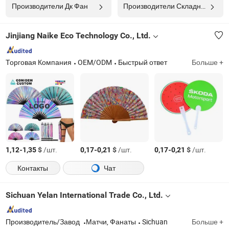
Производители Дк Фан
Производители Складной Веер
Jinjiang Naike Eco Technology Co., Ltd.
Торговая Компания
OEM/ODM
Быстрый ответ
Больше +
-
$
/шт.
-
$
/шт.
-
$
/шт.
1,12
1,35
0,17
0,21
0,17
0,21
Контакты
Чат
Sichuan Yelan International Trade Co., Ltd.
Производитель/Завод
Матчи, Фанаты
Sichuan
Больше +