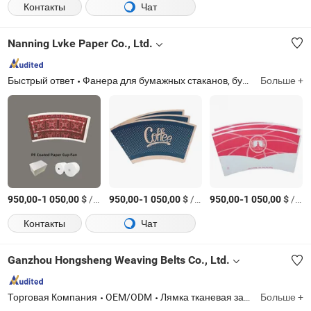
Контакты
Чат
Nanning Lvke Paper Co., Ltd.
Быстрый ответ
Фанера для бумажных стаканов, бумага с покрытием из полиэтилена, сырьё для бумажных стаканов, бумага для бумажных стаканов, рулон бумаги для бумажных стаканов, сырьё для бумажных контейнеров, айвори борд/ФББ, крафт-бумага, бумага для пищевых контейнеров, заготовка для бумажных стаканов
Больше +
-
$
/Тонн.
-
$
/Тонн.
-
$
/Тонн.
950,00
1 050,00
950,00
1 050,00
950,00
1 050,00
Контакты
Чат
Ganzhou Hongsheng Weaving Belts Co., Ltd.
Торговая Компания
OEM/ODM
Лямка тканевая запястьевая силиконовая браслет
Больше +