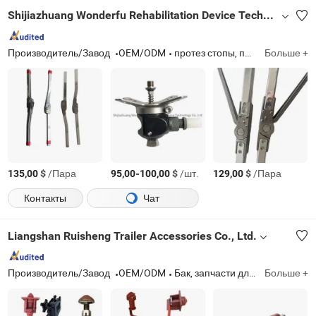
Shijiazhuang Wonderfu Rehabilitation Device Technology Co., Ltd.
Производитель/Завод
OEM/ODM
протез стопы, протез руки, коленный сустав, ортопедический коленный сустав, протезный liner, искусственная конечность, протезные машины, протезный сокет, протез ноги, ортопедическая обувь, диабетическая обувь
Больше +
$
/Пара
-
$
/шт.
$
/Пара
135,00
95,00
100,00
129,00
Контакты
Чат
Liangshan Ruisheng Trailer Accessories Co., Ltd.
Производитель/Завод
OEM/ODM
Бак, запчасти для грузовых автомобилей, тормозной цилиндр, кабина тяжелого грузовика
Больше +