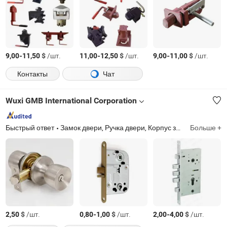
-
$
/шт.
-
$
/шт.
-
$
/шт.
9,00
11,50
11,00
12,50
9,00
11,00
Контакты
Чат
Wuxi GMB International Corporation
Быстрый ответ
Замок двери, Ручка двери, Корпус замка, Цилиндр замка, Петля двери, Навесной замок, Замок для ящика, Дверной доводчик, Защелка, Замок с ручкой
Больше +
$
/шт.
-
$
/шт.
-
$
/шт.
2,50
0,80
1,00
2,00
4,00