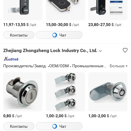
-
$
/шт.
-
$
/шт.
-
$
/шт.
11,97
13,55
15,00
30,00
23,80
27,50
Контакты
Чат
Zhejiang Zhongzheng Lock Industry Co., Ltd.
Производитель/Завод
OEM/ODM
Промышленные замки, замки для шкафов, электрические замки для шкафов, электронные замки, цанговый замок, навесной замок, петля, ручка
Больше +
$
/шт.
-
$
/шт.
-
$
/шт.
0,80
1,00
2,00
1,00
2,00
Контакты
Чат