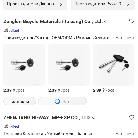
Производители Дверной Замок
Производители Ручка Замка
Zonglun Bicycle Materials (Taicang) Co., Ltd.
Производитель/Завод
OEM/ODM
Рамочный замок
Больше +
$
/pcs
$
/pcs
$
/pcs
2,39
2,39
2,39
Контакты
Чат
ZHENJIANG HI-WAY IMP-EXP CO., LTD.
Торговая Компания
Умный замок
Jiangsu
Больше +