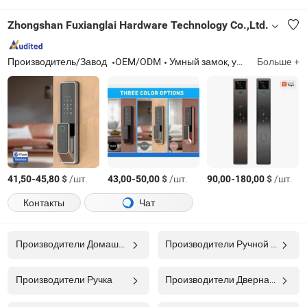
Zhongshan Fuxianglai Hardware Technology Co.,Ltd.
Производитель/Завод
OEM/ODM
Умный замок, умный замок с врезкой, цилиндр замка, умный дверной замок, аксессуары для умного дверного замка, приложение TT для умного дверного замка, приложение TUYA для умного дверного замка, гостиничный замок, гостиничный умный замок
Больше +
-
$
/шт.
-
$
/шт.
-
$
/шт.
41,50
45,80
43,00
50,00
90,00
180,00
Контакты
Чат
Производители Домашний Хардваре
Производители Ручной Инструмент
Производители Ручка
Производители Дверная Фурнитура