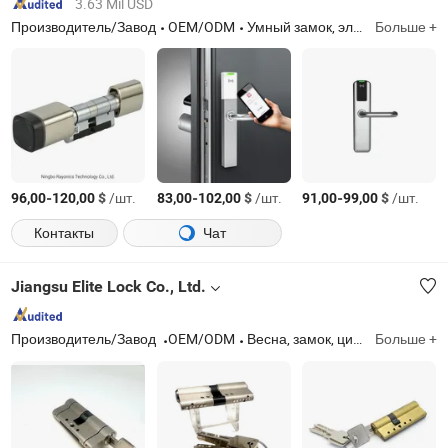
3.63 Mil USD
Производитель/Завод
OEM/ODM
Умный замок, электронный цилиндр, электронный дверной замок, система контроля доступа
Больше +
-
$
/шт.
-
$
/шт.
-
$
/шт.
96,00
120,00
83,00
102,00
91,00
99,00
Контакты
Чат
Jiangsu Elite Lock Co., Ltd.
Производитель/Завод
OEM/ODM
Весна, замок, цилиндр замка, цилиндрический замок
Больше +