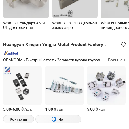
What is Стандарт ANSI
What is En1303 Двойной
What is Новый 
UL Долговечная
замок евро
цилиндрового 
встраиваемая защелка
профильный цилиндр
для безопасно
для двери из
дверного замка
хранения, лат
нержавеющей стали
замок безопас
Huangyan Xinqian Yingjia Metal Product Factory
цилиндрическая
трубчатая ручка
дверного замка (6101-
ET)
OEM/ODM
Быстрый ответ
Запчасти кузова грузовика, запчасти прицепа, петля двери, держатель двери, запорное устройство двери, замок для инструмента, защелка, запчасти для холодильного грузовика
Больше +
-
$
/шт.
$
/шт.
$
/шт.
3,00
6,00
1,00
5,00
Контакты
Чат