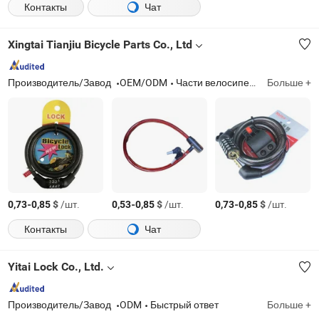
Контакты
Чат
Xingtai Tianjiu Bicycle Parts Co., Ltd
Производитель/Завод
OEM/ODM
Части велосипеда, велосипед, цепная звезда, тормозные системы, седло, педаль, аксессуары для велосипеда, шина для велосипеда, детский игрушечный транспорт, детали велосипеда
Больше +
-
$
/шт.
-
$
/шт.
-
$
/шт.
0,73
0,85
0,53
0,85
0,73
0,85
Контакты
Чат
Yitai Lock Co., Ltd.
Производитель/Завод
ODM
Быстрый ответ
Больше +