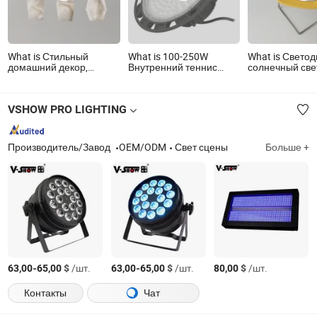
What is Стильный
What is 100-250W
What is Свето
домашний декор,
Внутренний теннис
солнечный све
настенный светильник
Баскетбол Бадминтон
улицы и внутр
из испанского
Волейбол Хоккей на
помещений для
алебастра,
льду Нататорий
учебы и чтени
VSHOW PRO LIGHTING
светодиодная
Спортивная площадка
подвесная люстра
Светодиодное
освещение для высоких
потолков
Производитель/Завод
OEM/ODM
Свет сцены
Больше +
-
$
/шт.
-
$
/шт.
$
/шт.
63,00
65,00
63,00
65,00
80,00
Контакты
Чат