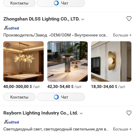
Контакты
Чат
Zhongshan DLSS Lighting CO., LTD.
Производитель/Завод
OEM/ODM
Внутреннее освещение
Больше +
-
$
/шт.
-
$
/шт.
-
$
/шт.
40,00
300,00
42,30
54,40
18,30
34,60
Контакты
Чат
Rayborn Lighting Industry Co., Ltd.
Светодиодный свет, светодиодный светильник для высоких потолков, светодиодный прожектор, светодиодный уличный светильник, солнечный светодиодный свет, солнечный уличный светильник, светодиодный стадионный свет, светодиодная панель, светодиодная трубка, светодиодный трековый свет
Больше +