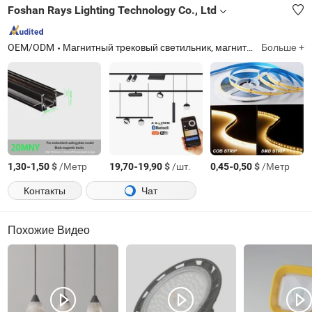
Foshan Rays Lighting Technology Co., Ltd
OEM/ODM
Магнитный трековый светильник, магнитный трек, точечный светильник, прожектор, линейный свет, светодиодная лента, алюминиевый профиль, блок питания
Больше +
-
$
/Метр
-
$
/шт.
-
$
/Метр
1,30
1,50
19,70
19,90
0,45
0,50
Контакты
Чат
Похожие Видео