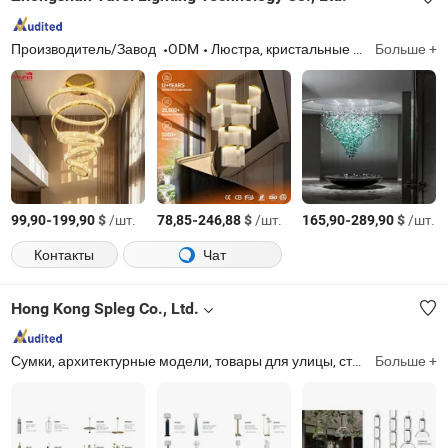
Производитель/Завод
ODM
Люстра, кристальные лампы, настенный светильник, подвесной светильник, потолочный светильник
Больше +
-
$
/шт.
-
$
/шт.
-
$
/шт.
99,90
199,90
78,85
246,88
165,90
289,90
Контакты
Чат
Hong Kong Spleg Co., Ltd.
Сумки, архитектурные модели, товары для улицы, строительные материалы, отделки, освещение, анимационная визуализация, квадрокоптер
Больше +