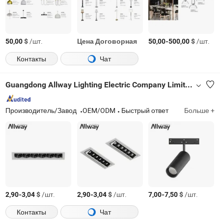
$
/шт.
Цена Договорная
-
$
/шт.
50,00
50,00
500,00
Контакты
Чат
Guangdong Allway Lighting Electric Company Limited
Производитель/Завод
OEM/ODM
Быстрый ответ
Больше +
-
$
/шт.
-
$
/шт.
-
$
/шт.
2,90
3,04
2,90
3,04
7,00
7,50
Контакты
Чат