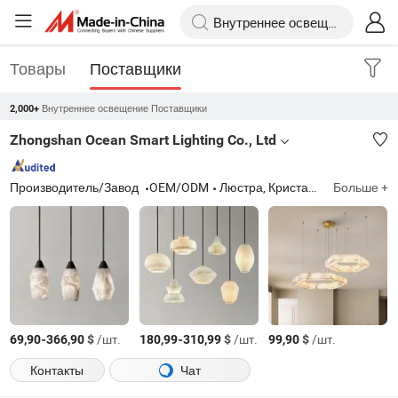
Товары
Поставщики
Внутреннее освещение Поставщики
2,000+
Zhongshan Ocean Smart Lighting Co., Ltd
Производитель/Завод
OEM/ODM
Люстра, Кристальная люстра, Подвесной светильник, Настольная лампа, Торшер, Потолочный светильник, Настенный светильник, Освещение, Освещение для отелей, Энергосберегающая лампа
Больше +
-
$
/шт.
-
$
/шт.
$
/шт.
69,90
366,90
180,99
310,99
99,90
Контакты
Чат