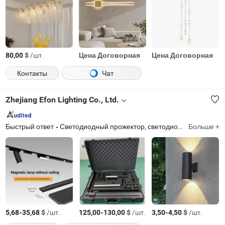
$
/шт.
Цена Договорная
Цена Договорная
80,00
Контакты
Чат
Zhejiang Efon Lighting Co., Ltd.
Быстрый ответ
Светодиодный прожектор, светодиодная лампа, светодиодная трубка, светодиодный фонарь, светодиодная панель, светодиодный встраиваемый светильник, светодиодная лента, светодиодный уличный фонарь, компактная люминесцентная лампа, светодиодный светильник для высоких потолков
Больше +
-
$
/шт.
-
$
/шт.
-
$
/шт.
5,68
35,68
125,00
130,00
3,50
4,50