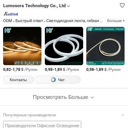
Lumosora Technology Co., Ltd
ODM
Быстрый ответ
Светодиодная лента, гибкая светодиодная лента, неоновая светодиодная лента, светодиодная лента высокого напряжения, светодиодный свет, силиконовая трубка, силиконовые изделия, светодиодная лента, COB светодиодная лента, SMD светодиодная лента
Больше +
-
$
/Рулон
-
$
/Рулон
-
$
/Рулон
0,82
1,78
0,98
1,89
0,98
1,89
Контакты
Чат
Просмотреть Больше
Популярные производители
Производители Офисное Освещение