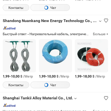
Контакты
Чат
Shandong Nuankang New Energy Technology Co., Ltd.
Быстрый ответ
Нагревательный кабель, электрический провод, огнестойкий кабель, антипламенный кабель, огнезащитный провод, электрический радиатор, теплый пояс для живота, углеродное волокно, теплое автомобильное сиденье
Больше +
-
$
/Метр
-
$
/Метр
-
$
/Метр
1,99
10,00
1,99
10,00
1,99
18,00
Контакты
Чат
Shanghai Tankii Alloy Material Co., Ltd.