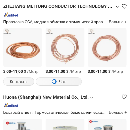
ZHEJIANG MEITONG CONDUCTOR TECHNOLOGY CO., LTD.
Проволока CCA, медная обмотка алюминиевой проволоки, медная обмотка стальной проволоки CCS, плетеная алюминиевая проволока, ПВХ изолированная многожильная проволока CCS, оловянно-латунная проволока, медная обмотка алюминия, многожильная алюминиевая проволока, коаксиальный кабель, серебряная обмотка медной проволоки
Больше +
-
$
/Метр
-
$
/Метр
-
$
/Метр
3,00
11,00
3,00
11,00
3,00
11,00
Контакты
Чат
Huona (Shanghai) New Material Co., Ltd.
Быстрый ответ
Термостатическая биметаллическая полоса, сварочная проволока, мягкие магнитные сплавы, резистивный сплав, магниевый сплав, аморфные и нанокристаллические материалы, сплавы с контролируемым расширением, пермаллой, инвар, нагревательный сплав
Больше +