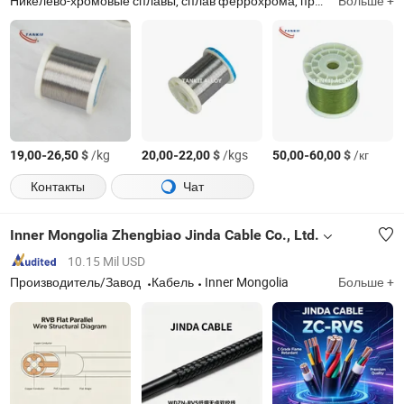
Никелево-хромовые сплавы, сплав феррохрома, проволока термопары, медно-никелевые сплавы, проволока для термического распыления, константан, манганин, сплав
Больше +
-
$
/kg
-
$
/kgs
-
$
/кг
19,00
26,50
20,00
22,00
50,00
60,00
Контакты
Чат
Inner Mongolia Zhengbiao Jinda Cable Co., Ltd.
10.15 Mil USD
Производитель/Завод
Кабель
Inner Mongolia
Больше +