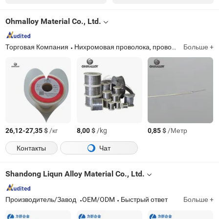
Ohmalloy Material Co., Ltd.
Торговая Компания
Нихромовая проволока, проволока феррокремниевая, термопары, нихромовая лента, лента из сплава Ковар, феррокремниевая лента
Больше +
-
$
/кг
$
/kg
$
/Метр
26,12
27,35
8,00
0,85
Контакты
Чат
Shandong Liqun Alloy Material Co., Ltd.
Производитель/Завод
OEM/ODM
Быстрый ответ
Больше +