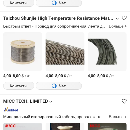
Контакты
Чат
Taizhou Shunjie High Temperature Resistance Materials Co., Ltd.
Быстрый ответ
Провод для сопротивления, лента для сопротивления, промышленная печь, нагревательный элемент, нагревательная труба, кварцевый обогреватель, керамический обогреватель
Больше +
-
$
/кг
-
$
/кг
-
$
/кг
4,00
8,00
4,00
8,00
4,00
8,00
Контакты
Чат
MICC TECH. LIMITED
Минеральный изолированный кабель, проволока термопары, удлинительная проволока, керамическая трубка, головка термопары, кабель термопары, термопара, разъем термопары, голая проволока, чистый никель
Больше +