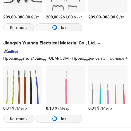
-
$
/кг
-
$
/кг
-
$
/кг
299,00
388,00
209,00
261,00
299,00
388,00
Контакты
Чат
Jiangyin Yuanda Electrical Material Co., Ltd.
Производитель/Завод
OEM/ODM
Провод для бытовой техники; Коаксиальный кабель; Автомобильный кабель; Чулок
Больше +
$
/Метр
$
/Метр
$
/Метр
0,01
0,10
0,01
Контакты
Чат