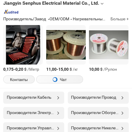
Jiangyin Senphus Electrical Material Co., Ltd.
Производитель/Завод
OEM/ODM
Нагревательный кабель, эмалированный нагревательный провод, многожильный сплавный провод
Больше +
-
$
/Метр
-
$
/кг
$
/Рулон
0,175
0,20
11,00
15,00
10,00
Контакты
Чат
Производители Кабель
Производители Провод
Производители Электрический Провод
Производители Обогреватель
Производители Управляющий Кабель
Производители Никелевая Проволока