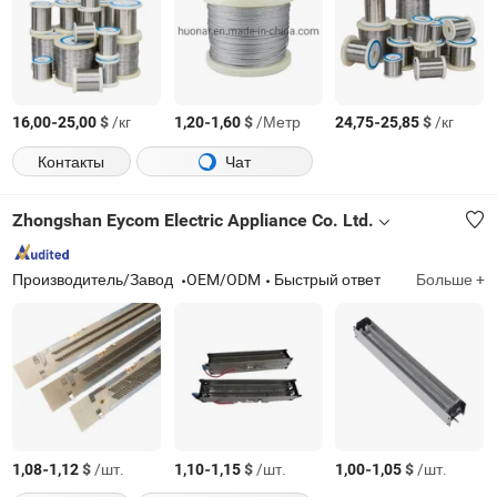
-
$
/кг
-
$
/Метр
-
$
/кг
16,00
25,00
1,20
1,60
24,75
25,85
Контакты
Чат
Zhongshan Eycom Electric Appliance Co. Ltd.
Производитель/Завод
OEM/ODM
Быстрый ответ
Больше +
-
$
/шт.
-
$
/шт.
-
$
/шт.
1,08
1,12
1,10
1,15
1,00
1,05