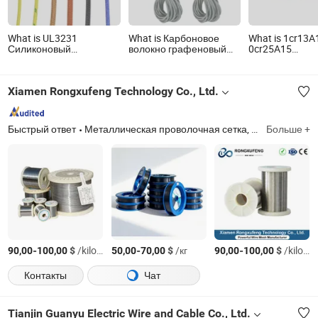
What is UL3231
What is Карбоновое
What is 1cr13A
Силиконовый
волокно графеновый
0cr25A15
резиновый
силиконовый
Феррохромал
стекловолоконный
электрический
электрический
оплетенный
нагревательный кабель,
нагревательн
Xiamen Rongxufeng Technology Co., Ltd.
нагревательный
двухпроводной кабель
проволочный с
электрический провод
для обогрева пола,
сетка
для домашних
безопасный и
электрических
водонепроницаемый
Быстрый ответ
Металлическая проволочная сетка, металлическая проволока, расширенная металлическая сетка, серия фильтрации, продукты глубокой переработки металла, перфорированный лист, металлический конвейерный пояс
Больше +
приборов
для жилых и
коммерческих систем
подогрева пола
-
$
/kilograms
-
$
/кг
-
$
/kilograms
90,00
100,00
50,00
70,00
90,00
100,00
Контакты
Чат
Tianjin Guanyu Electric Wire and Cable Co., Ltd.