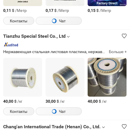
$
/Метр
$
/Метр
$
/Метр
0,11
0,17
0,15
Контакты
Чат
Tianzhu Special Steel Co., Ltd
Нержавеющая стальная листовая пластина, нержавеющая стальная катушка, нержавеющая стальная труба, нержавеющая стальная пруток, углеродная стальная листовая пластина, углеродная стальная катушка, оцинкованная стальная листовая пластина, оцинкованная стальная катушка, ППГИ ППГЛ, износостойкая пластина
Больше +
$
/кг
$
/кг
$
/кг
40,00
30,00
40,00
Контакты
Чат
Chang'an International Trade (Henan) Co., Ltd.