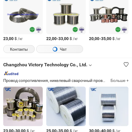
$
/кг
-
$
/кг
-
$
/кг
23,00
22,00
33,00
20,00
35,00
Контакты
Чат
Changzhou Victory Technology Co., Ltd.
Провод сопротивления, никелевый сварочный провод, термопара, чистый никелевый сплав, никелевый сплав, прецизионный сплав, сплав высокой температуры, серия термопар, нагревательный элемент, сплав пермаллоя
Больше +
-
$
/кг
-
$
/кг
-
$
/кг
23,00
30,00
25,00
35,00
30,00
40,00