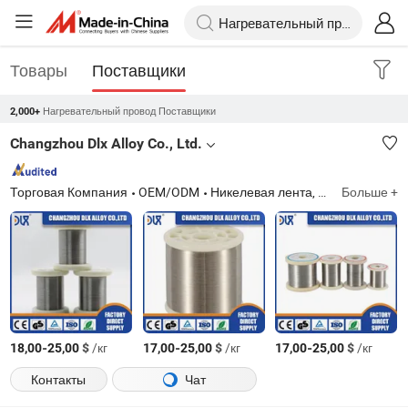
Товары
Поставщики
Нагревательный провод Поставщики
2,000+
Changzhou Dlx Alloy Co., Ltd.
Торговая Компания
OEM/ODM
Никелевая лента, нихромовая проволока, никелевая проволока, резистивная проволока, никелевая сварочная проволока, инконель, инколой, нагревательная проволока, проволока термопары, никелевый сплав
Больше +
-
$
/кг
-
$
/кг
-
$
/кг
18,00
25,00
17,00
25,00
17,00
25,00
Контакты
Чат