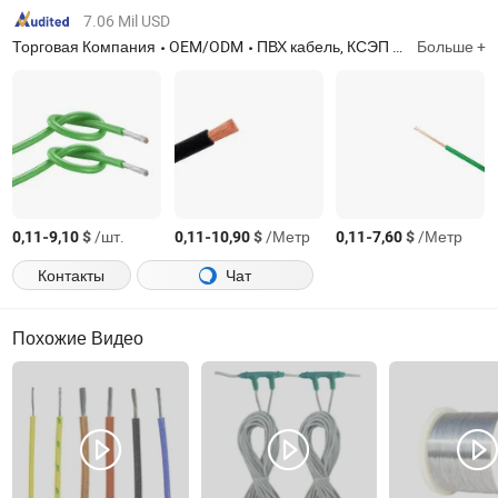
7.06 Mil USD
Торговая Компания
OEM/ODM
ПВХ кабель, КСЭП кабель, резиновый кабель, голый алюминиевый проводник, воздушный кабель в сборе, контрольный кабель, инструментальный кабель, оборудование для линий электропередач, аксессуары для кабелей, электронный провод UL
Больше +
-
$
/шт.
-
$
/Метр
-
$
/Метр
0,11
9,10
0,11
10,90
0,11
7,60
Контакты
Чат
Похожие Видео