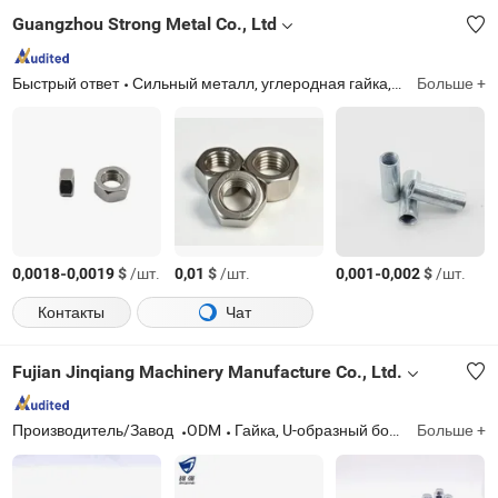
Guangzhou Strong Metal Co., Ltd
Быстрый ответ
Сильный металл, углеродная гайка, углеродный стальной крепеж, строительные крепежи, нержавеющая стальная болт и гайка, углеродный стальной болт, шестигранная гайка, болты и гайки
Больше +
-
$
/шт.
$
/шт.
-
$
/шт.
0,0018
0,0019
0,01
0,001
0,002
Контакты
Чат
Fujian Jinqiang Machinery Manufacture Co., Ltd.
Производитель/Завод
ODM
Гайка, U-образный болт, центральный болт, подшипник, гайка колеса, запчасти для грузовиков, регулятор тормозов, пружинный штифт, литые детали, литая скоба
Больше +