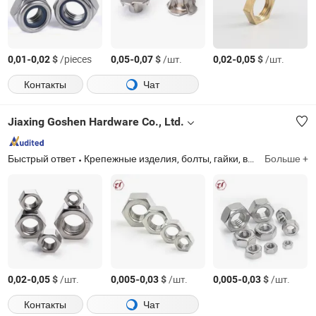
-
$
/pieces
-
$
/шт.
-
$
/шт.
0,01
0,02
0,05
0,07
0,02
0,05
Контакты
Чат
Jiaxing Goshen Hardware Co., Ltd.
Быстрый ответ
Крепежные изделия, болты, гайки, винты, винт из нержавеющей стали, резьбовой стержень, болт из нержавеющей стали, индивидуальный болт, шайба, тележечный болт
Больше +
-
$
/шт.
-
$
/шт.
-
$
/шт.
0,02
0,05
0,005
0,03
0,005
0,03
Контакты
Чат