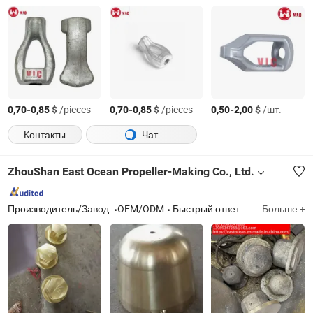
-
$
/pieces
-
$
/pieces
-
$
/шт.
0,70
0,85
0,70
0,85
0,50
2,00
Контакты
Чат
ZhouShan East Ocean Propeller-Making Co., Ltd.
Производитель/Завод
OEM/ODM
Быстрый ответ
Больше +