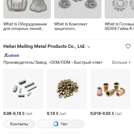
What is Оборудование
What is Комплект
What is Готовы
для опорных линий,
защитного
SS304 Гайка K
горячее оцинкованное,
оборудования из
против вибрац
кованая стальная петля
нержавеющей стали с
Аппаратное к
с глазком и гайкой
противоугонными
гайки
Hebei Mailing Metal Products Co., Ltd.
гайками для
безопасной установки
световой панели
Производитель/Завод
OEM/ODM
Быстрый ответ
Больше +
-
$
/шт.
$
/шт.
-
$
/шт.
0,08
0,10
0,10
0,018
0,02
Контакты
Чат