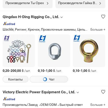
Производители Ты Орех
Производители Гайка Винтовая
Qingdao H-Ding Rigging Co., Ltd.
Шackle, Риггинг, Крючок, Проволочные зажимы, Цепь, Гайки, Болты, Термобук, Нержавеющая сталь, Загрузочный зажим
Больше +
-
$
/шт.
-
$
/шт.
-
$
/шт.
0,20
200,00
0,10
1,00
0,10
1,00
Контакты
Чат
Victory Electric Power Equipment Co., Ltd.
Производитель/Завод
OEM/ODM
Быстрый ответ
Больше +