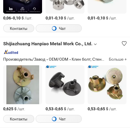
-
$
/шт.
-
$
/шт.
-
$
/шт.
0,06
0,10
0,01
0,10
0,01
0,10
Контакты
Чат
Shijiazhuang Hanpiao Metal Work Co., Ltd.
Производитель/Завод
OEM/ODM
Клин болт; Стеновые связи; Стандартный штифт; Д конус; Гайка для связи
Больше +
$
/шт.
-
$
/шт.
-
$
/шт.
0,625
0,53
0,65
0,53
0,65
Контакты
Чат