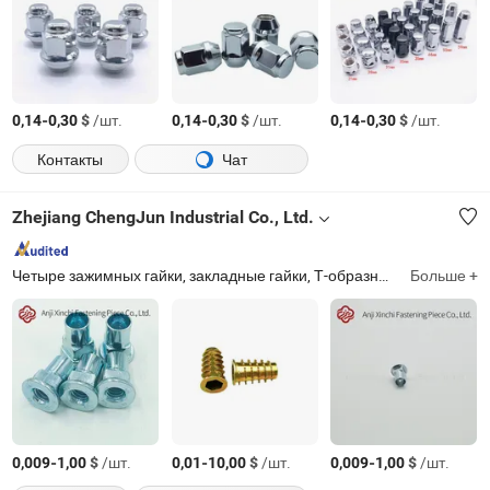
-
$
/шт.
-
$
/шт.
-
$
/шт.
0,14
0,30
0,14
0,30
0,14
0,30
Контакты
Чат
Zhejiang ChengJun Industrial Co., Ltd.
Четыре зажимных гайки, закладные гайки, Т-образные гайки, Т-образная гайка, четырехзубчатая Т-образная гайка, мебельная гайка, Т-гайка, Д-образная гайка, вставная гайка, нержавеющие Т-образные гайки
Больше +
-
$
/шт.
-
$
/шт.
-
$
/шт.
0,009
1,00
0,01
10,00
0,009
1,00