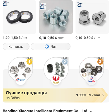
-
$
/шт.
-
$
/шт.
-
$
/шт.
1,20
1,50
0,10
0,50
0,10
0,50
Контакты
Чат
Лучшие продавцы
9 999+ Рейтинг
на Гайка
Baoding Xiaoguo Intelligent Equipment Co., Ltd.