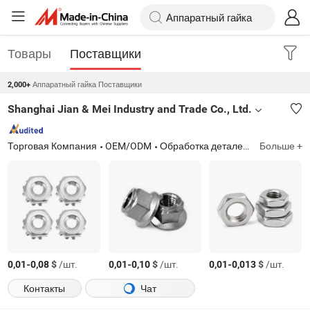
Товары
Поставщики
Аппаратный гайка Поставщики
2,000+
Shanghai Jian & Mei Industry and Trade Co., Ltd.
Торговая Компания
OEM/ODM
Обработка деталей, штамповка деталей, болт, гайка, шайба, винт, шпилька
Больше +
-
$
/шт.
-
$
/шт.
-
$
/шт.
0,01
0,08
0,01
0,10
0,01
0,013
Контакты
Чат