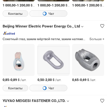
-
$
/шт.
-
$
/шт.
-
$
/ш
1 000,00
1 200,00
1 000,00
1 200,00
1 000,00
1 200,00
Контакты
Чат
Beijing Winner Electric Power Energy Co., Ltd
Сокетный глаз, зажим мёртвой петли, зажим натяжения, выводной штырь, полимерный изолятор, анкерный стержень, ушко, горячая ссылка, монтажный кронштейн, аллейная рука
Больше +
-
$
/шт.
-
$
/шт.
-
$
/шт.
0,85
0,89
0,50
2,00
0,65
0,69
Контакты
Чат
YUYAO MEIGESI FASTENER CO.,LTD.