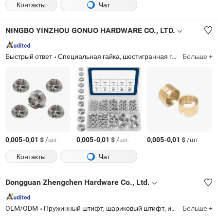
Контакты
Чат
NINGBO YINZHOU GONUO HARDWARE CO., LTD.
Быстрый ответ
Специальная гайка, шестигранная гайка, гайка из нержавеющей стали, стопорная гайка, гайка
Больше +
-
$
/шт.
-
$
/шт.
-
$
/шт.
0,005
0,01
0,005
0,01
0,005
0,01
Контакты
Чат
Dongguan Zhengchen Hardware Co., Ltd.
OEM/ODM
Пружинный штифт, шариковый штифт, индексирующий штифт, шариковый фиксатор, шариковый передатчик, винт, гайка, шайба, фиксированный винт, штифт
Больше +