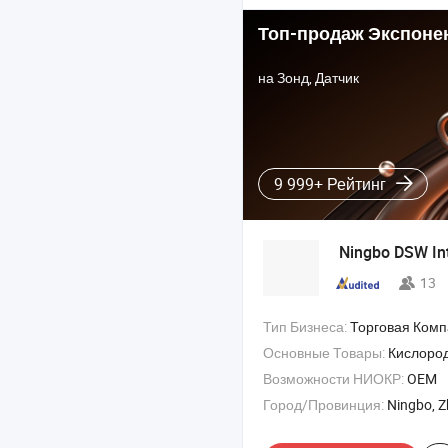
Топ-продаж Экспоне
на Зонд, Датчик
9 999+ Рейтинг
Ningbo DSW Inte
13
Тип Бизнеса:
Торговая Ком
Основные Товары:
Кислородный баллон , регулятор кислорода , газо
Возможности НИОКР:
OEM
Город/Провинция:
Ningbo, Z