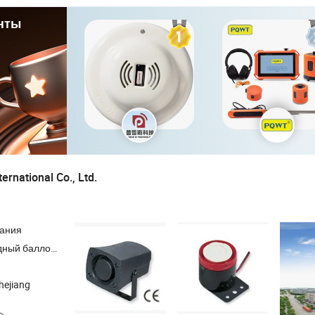
нты
rnational Co., Ltd.
пания
вый баллон , кислородный газовый баллон , кислородный бак
hejiang