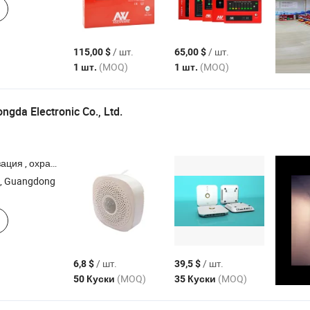
/ шт.
/ шт.
115,00 $
65,00 $
(MOQ)
(MOQ)
1 шт.
1 шт.
ngda Electronic Co., Ltd.
пасности , GSM сигнализация , беспроводная домашняя безопасность
, Guangdong
/ шт.
/ шт.
6,8 $
39,5 $
(MOQ)
(MOQ)
50 Куски
35 Куски