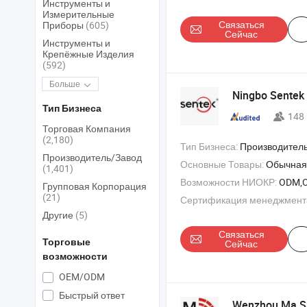
Инструменты и
Измерительные
Связаться
Приборы
(605)
Сейчас
Инструменты и
Крепёжные Изделия
(592)
Больше
Ningbo Sentek E
Тип Бизнеса
148
Торговая Компания
(2,180)
Тип Бизнеса:
Производитель/Завод & 
Производитель/Завод
Основные Товары:
Обычная панель управл
(1,401)
Возможности НИОКР:
ODM,
Групповая Корпорация
(21)
Сертификация менеджмент
Другие
(5)
Связаться
Торговые
Сейчас
возможности
OEM/ODM
Быстрый ответ
Wenzhou Ma Saf