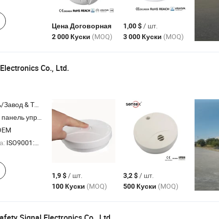
/ шт.
Цена Договорная
1,00 $
(MOQ)
(MOQ)
2 000 Куски
3 000 Куски
lectronics Co., Ltd.
Торговая Компания
ения пожарной сигнализацией
OEM
а:
ISO9001:2015
/ шт.
/ шт.
1,9 $
3,2 $
(MOQ)
(MOQ)
100 Куски
500 Куски
ety Signal Electronics Co., Ltd.