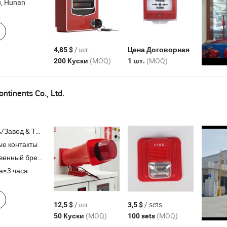
, Hunan
/ шт.
4,85 $
Цена Договорная
(MOQ)
(MOQ)
200 Куски
1 шт.
ntinents Co., Ltd.
Торговая Компания
е контакты
нный бренд,ODM
а≤3 часа
/ шт.
/ sets
12,5 $
3,5 $
(MOQ)
(MOQ)
50 Куски
100 sets