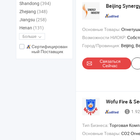
Shandong
(394)
Beijing Synergy
Zhejiang
(348)
Jiangsu
(258)
Henan
(131)
Основные Товары:
Огнетушитель , Пожарный шланг , Катушка и шкаф дл
Больше
Возможности НИОКР:
Собстве
Город/Провинция:
Beijing, Be
Сертифицирован
ный Поставщик
Связаться
Сейчас
Wofu
& Sec
Fire
1.92
Тип Бизнеса:
Торговая Ком
Основные Товары:
CO2 Огнетушитель , Огнетушащая простыня , Аксессуары д