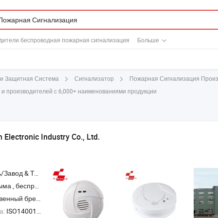
дители беспроводная пожарная сигнализация
Больше
Пожарная Сигнализация Произ
 и Защитная Система
Сигнализатор
и производителей с 6,000+ наименованиями продукции
Electronic Industry Co., Ltd.
Торговая Компания
атчик угарного газа , газовый датчик , измеритель мощности
ный бренд,ODM,OEM
а:
ISO14001, ISO45001:2018