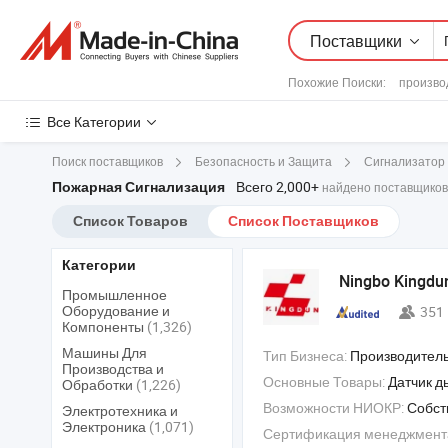
Поставщики
Похожие Поиски:
произво
Все Категории
Поиск поставщиков
Безопасность и Защита
Сигнализатор
Всего 2,000+
Пожарная Сигнализация
найдено поставщиков 
Список Товаров
Список Поставщиков
Категории
Ningbo Kingdun 
Промышленное
Оборудование и
351
Компоненты
(1,326)
Машины Для
Тип Бизнеса:
Производитель/Завод & 
Производства и
Основные Товары:
Датчик дыма , беспроводной онлайн-датчик дыма , д
Обработки
(1,226)
Возможности НИОКР:
Собствен
Электротехника и
Электроника
(1,071)
Сертификация менеджмент