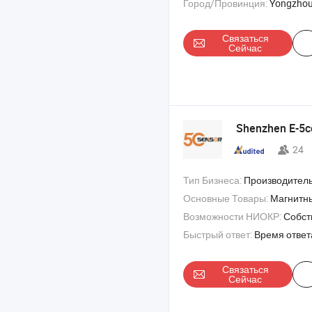
Город/Провинция:
Yongzhou
Связаться
Сейчас
Shenzhen E-5co
24
Тип Бизнеса:
Производитель/Завод & 
Основные Товары:
Магнитны
Возможности НИОКР:
Собстве
Быстрый ответ:
Время ответ
Связаться
Сейчас