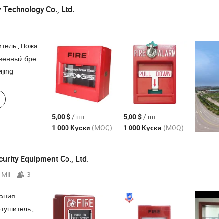
 Technology Co., Ltd.
я пожарного шланга , Пожарное оборудование , Система спринклеров
нный бренд,ODM
ijing
/ шт.
/ шт.
5,00 $
5,00 $
(MOQ)
(MOQ)
1 000 Куски
1 000 Куски
urity Equipment Co., Ltd.
 Mil
3
пания
ля огнетушителей , Огнетушитель , Оборудование для борьбы с огнем