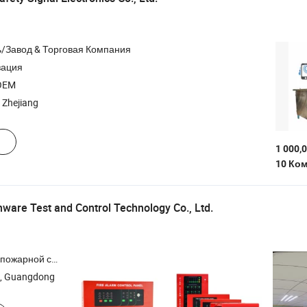
/Завод & Торговая Компания
зация
OEM
 Zhejiang
1 000,0
10 Ко
are Test and Control Technology Co., Ltd.
 управления пожарной сигнализацией , Пожарная сигнализация , FM200
, Guangdong