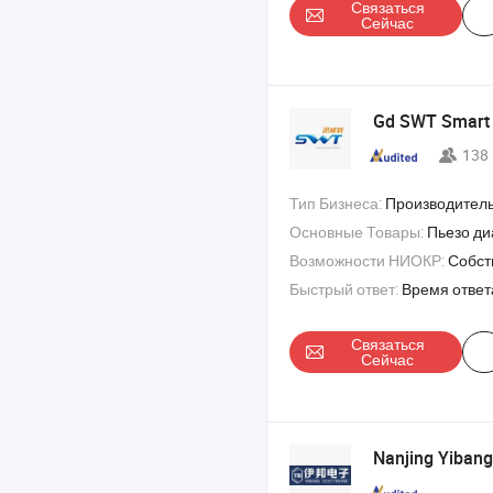
Связаться
Сейчас
Gd SWT Smart T
138
Тип Бизнеса:
Производител
Основные Товары:
Пьезо диафрагма , пьезо датчик , зуммер , уль
Возможности НИОКР:
Собствен
Быстрый ответ:
Время ответ
Связаться
Сейчас
Nanjing Yibang 