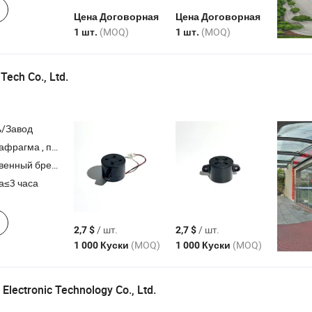
Цена Договорная
Цена Договорная
(MOQ)
(MOQ)
1 шт.
1 шт.
ech Co., Ltd.
ь/Завод
тразвуковой датчик , пьезо ультразвуковой преобразователь
ный бренд,ODM,OEM
а≤3 часа
/ шт.
/ шт.
2,7 $
2,7 $
(MOQ)
(MOQ)
1 000 Куски
1 000 Куски
Electronic Technology Co., Ltd.