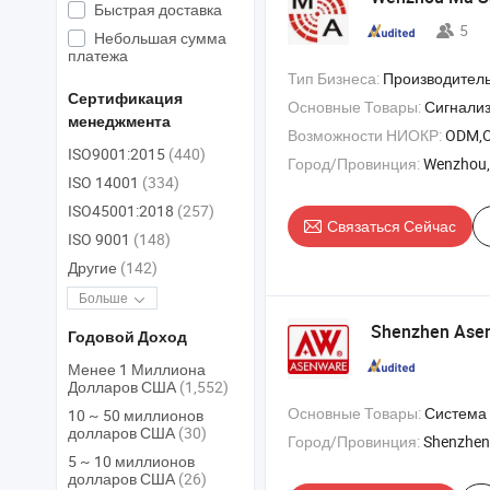
Быстрая доставка
5
Небольшая сумма
платежа
Тип Бизнеса:
Производитель
Сертификация
Основные Товары:
Сигнали
менеджмента
Возможности НИОКР:
ODM,
ISO9001:2015
(440)
Город/Провинция:
Wenzhou,
ISO 14001
(334)
ISO45001:2018
(257)
Связаться Сейчас
ISO 9001
(148)
Другие
(142)
Больше
Shenzhen Asenw
Годовой Доход
Менее 1 Миллиона
Долларов США
(1,552)
Основные Товары:
Система пожарной сигнализации , Датчик дыма , Панель
10 ~ 50 миллионов
долларов США
(30)
Город/Провинция:
Shenzhen
5 ~ 10 миллионов
долларов США
(26)