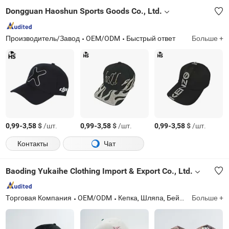
Dongguan Haoshun Sports Goods Co., Ltd.
Производитель/Завод
OEM/ODM
Быстрый ответ
Больше +
-
$
/шт.
-
$
/шт.
-
$
/шт.
0,99
3,58
0,99
3,58
0,99
3,58
Контакты
Чат
Baoding Yukaihe Clothing Import & Export Co., Ltd.
Торговая Компания
OEM/ODM
Кепка, Шляпа, Бейсбольная кепка, Кепка-ведро, Шапка, Беговая кепка, Snapback кепки, Спортивная шляпа, Тракерская кепка, Кемпинговая кепка
Больше +