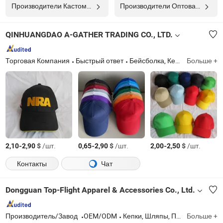
Производители Кастомная Кепка
Производители Оптовая Кепка
QINHUANGDAO A-GATHER TRADING CO., LTD.
Торговая Компания
Быстрый ответ
Бейсболка, Кепка-ведро, Тракерская кепка, Рыбацкая шляпа, Спортивная кепка, Рабочая кепка, Отражающая защитная одежда
Больше +
-
$
/шт.
-
$
/шт.
-
$
/шт.
2,10
2,90
0,65
2,90
2,00
2,50
Контакты
Чат
Dongguan Top-Flight Apparel & Accessories Co., Ltd.
Производитель/Завод
OEM/ODM
Кепки, Шляпы, Перчатки, Сумки, Футболка, Вязаные Шапки, Шарфы, Перчатки, Бини, Ремень, Одежда, Очки, Бини
Больше +