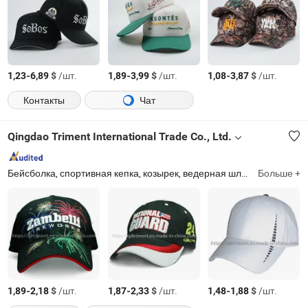
-
$
/шт.
-
$
/шт.
-
$
/шт.
1,23
6,89
1,89
3,99
1,08
3,87
Контакты
Чат
Qingdao Triment International Trade Co., Ltd.
Бейсболка, спортивная кепка, козырек, ведерная шляпа, шапка, гольфная кепка, военная кепка, соломенная шляпа, федора, модная кепка
Больше +
-
$
/шт.
-
$
/шт.
-
$
/шт.
1,89
2,18
1,87
2,33
1,48
1,88