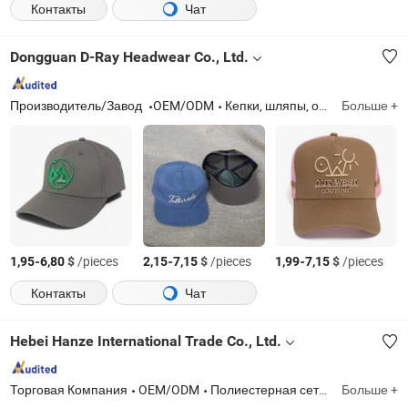
Контакты
Чат
Dongguan D-Ray Headwear Co., Ltd.
Производитель/Завод
OEM/ODM
Кепки, шляпы, одежда
Больше +
-
$
/pieces
-
$
/pieces
-
$
/pieces
1,95
6,80
2,15
7,15
1,99
7,15
Контакты
Чат
Hebei Hanze International Trade Co., Ltd.
Торговая Компания
OEM/ODM
Полиестерная сетка для шелкографии, просеивная ткань, резинки для скребков для шелкографии, никелевая сетка для ротационной печати, алюминиевая рама для шелкографии, резинки для скребков, пленки для струйной печати, фильтры
Больше +