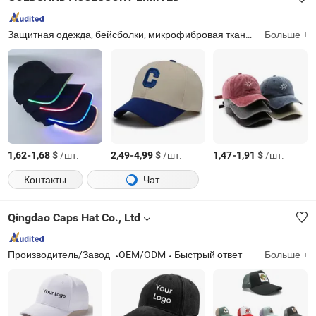
Защитная одежда, бейсболки, микрофибровая ткань, светодиодная гирлянда, одноразовые нитриловые перчатки, светящийся палочка, спортивная кепка, cleaning cloth, велосипедный фонарь, микрофибровая маска
Больше +
-
$
/шт.
-
$
/шт.
-
$
/шт.
1,62
1,68
2,49
4,99
1,47
1,91
Контакты
Чат
Qingdao Caps Hat Co., Ltd
Производитель/Завод
OEM/ODM
Быстрый ответ
Больше +