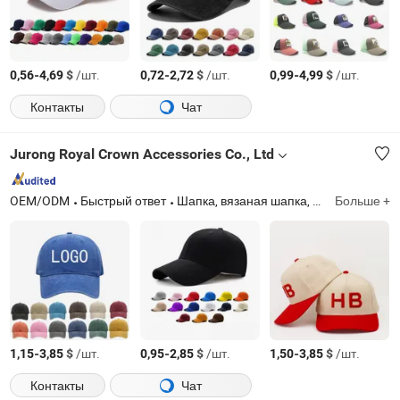
-
$
/шт.
-
$
/шт.
-
$
/шт.
0,56
4,69
0,72
2,72
0,99
4,99
Контакты
Чат
Jurong Royal Crown Accessories Co., Ltd
OEM/ODM
Быстрый ответ
Шапка, вязаная шапка, бейсболка, бини, вязаный шарф, перчатки, бандана
Больше +
-
$
/шт.
-
$
/шт.
-
$
/шт.
1,15
3,85
0,95
2,85
1,50
3,85
Контакты
Чат