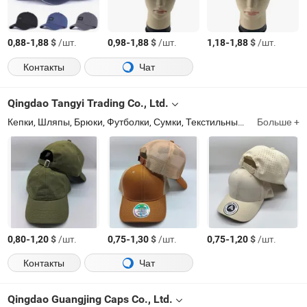
-
$
/шт.
-
$
/шт.
-
$
/шт.
0,88
1,88
0,98
1,88
1,18
1,88
Контакты
Чат
Qingdao Tangyi Trading Co., Ltd.
Кепки, Шляпы, Брюки, Футболки, Сумки, Текстильные изделия, Игрушки, Аксессуары для одежды, Подарочные коробки, Одежда
Больше +
-
$
/шт.
-
$
/шт.
-
$
/шт.
0,80
1,20
0,75
1,30
0,75
1,20
Контакты
Чат
Qingdao Guangjing Caps Co., Ltd.