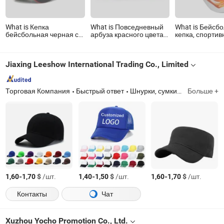
What is Кепка
What is Повседневный
What is Бейсб
бейсбольная черная с
арбуза красного цвета
кепка, спортив
плоским козырьком,
бейсбольные Red Hat
кепка, уличная
хлопковая, для отдыха
может носить когда
Leisure кепка,
и спорта, с
делать покупки
спортивная ш
Jiaxing Leeshow International Trading Co., Limited
возможностью
индивидуальной
вышивки
Торговая Компания
Быстрый ответ
Шнурки, сумки-тоут, сумки-холодильники, косметички, рюкзаки, кепки и одежда
Больше +
-
$
/шт.
-
$
/шт.
-
$
/шт.
1,60
1,70
1,40
1,50
1,60
1,70
Контакты
Чат
Xuzhou Yocho Promotion Co., Ltd.