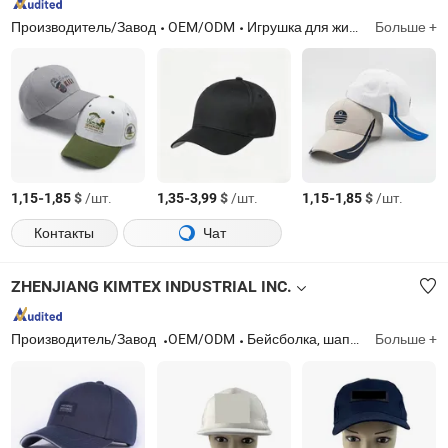
Производитель/Завод
OEM/ODM
Игрушка для животных, продукт для животных, поводок для собак, бирка для собак, тренировочный жилет, подушка для животных, клетка для животных, миска для животных
Больше +
-
$
/шт.
-
$
/шт.
-
$
/шт.
1,15
1,85
1,35
3,99
1,15
1,85
Контакты
Чат
ZHENJIANG KIMTEX INDUSTRIAL INC.
Производитель/Завод
OEM/ODM
Бейсболка, шапка-бини, кепка, снэпбек, ведерная шляпа, перчатки, шарф, носки, бандана, футболка
Больше +