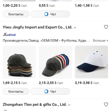
-
$
/шт.
$
/шт.
-
$
/шт.
1,00
2,20
0,55
1,40
1,58
Контакты
Чат
Yiwu Jingfu Import and Export Co., Ltd.
Производитель/Завод
OEM/ODM
Футболка, Худи, Кепки, Брюки, Шорты, Свитшот, Спортивные штаны, Бейсболка, Шапка, Тракерская шляпа, Кепка-ведро
Больше +
-
$
/шт.
-
$
/шт.
-
$
/шт.
1,69
2,15
2,15
2,55
3,19
3,98
Контакты
Чат
Zhongshan Tlon pet & gifts Co., Ltd.