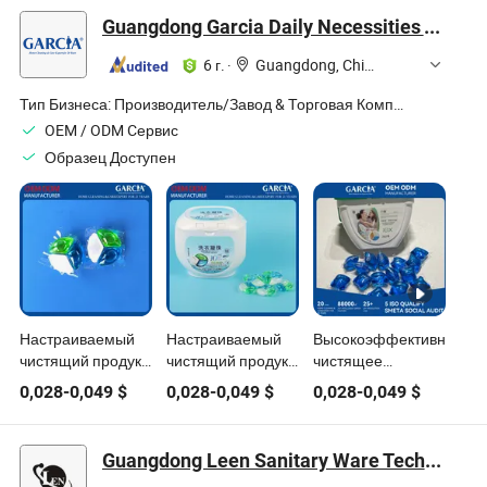
поликарбонатные
душа из
лист, санитарный
Guangdong Garcia Daily Necessities Technology Co., Ltd.
листы,
поликарбонатного
санитарные
листа
6 г.
·
Guangdong, China
Тип Бизнеса:
Производитель/Завод & Торговая Компания
OEM / ODM Cервис
Образец Доступен
Настраиваемый
Настраиваемый
Высокоэффективное
чистящий продукт
чистящий продукт
чистящее
для эффективных
для
средство для
0,028
-
0,049
$
0,028
-
0,049
$
0,028
-
0,049
$
и ярких решений
индивидуальных
легкого
для стирки
решений и ухода
использования
за бельем
стирального
Guangdong Leen Sanitary Ware Technology Co., Ltd.
порошка