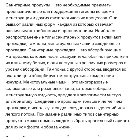
высокотехнологичных изменений.
регулировании
Санитарные продукты — это необходимые предметы,
Сделают ли устойчивые
прозрачности и
предназначенные для поддержания гигиены во время
альтернативы и интеллектуальные
покупатели теп
менструации и других физиологических процессов. Они
туалеты традиционные рулоны
сертификаций и
бывают различных форм, каждая из которых отвечает
устаревшими, или потребительский
источника. Пог
спрос на комфорт и прозрачность
динамичный м
различным потребностям и предпочтениям. Наиболее
сохранит их на полках? Откройте
салфеток, где 
распространенные типы санитарных продуктов включают
для себя тенденции, вызовы и
и устойчивые п
прокладки, тампоны, менструальные чаши и ежедневные
будущее повседневной
переопределяю
прокладки. Санитарные прокладки — это абсорбирующие
необходимости, которая далеко не
быстрого, орие
материалы, которые носят снаружи тела, обычно прикрепляя
обычна.
здоровье покол
их к нижнему белью, и они доступны в различных размерах и
бурно развива
уровнях абсорбции. Тампоны, с другой стороны, вводятся во
будущем? Ответ
влагалище и абсорбируют менструальные выделения
изнутри. Менструальные чаши — это многоразовые
силиконовые или резиновые чаши, которые собирают
менструальную жидкость, предлагая экологически чистую
альтернативу. Ежедневные прокладки тоньше и легче, чем
прокладки, и используются для ежедневных выделений или
легкого потока. Понимание различных типов санитарных
продуктов может помочь людям выбрать правильный вариант
для их комфорта и образа жизни.