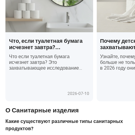
Что, если туалетная бумага
Почему детс
исчезнет завтра?
захватывают
Удивительное будущее
Удивительна
Что если туалетная бумага
Узнайте, поче
предметов первой
мировой спро
исчезнет завтра? Это
больше не тол
необходимости для ванной
захватывающее исследование
в 2026 году он
комнаты!
погружается в бурно
незаменимыми 
развивающийся мир туалетных
гигиены, удобс
принадлежностей, где передовые
по всему миру
инновации, экологически чистые
растущего спро
2026-07-10
материалы, такие как бамбук, и
контроля безоп
умные технологии переопределяют
историй о пов
гигиену. Узнайте, как продукт, столь
универсальност
О Санитарные изделия
скромный, как туалетная бумага,
стремится пред
стал символом глобального
экологически ч
Какие существуют различные типы санитарных
здоровья, экологической
гипоаллергенн
продуктов?
сознательности и
отзывами и из