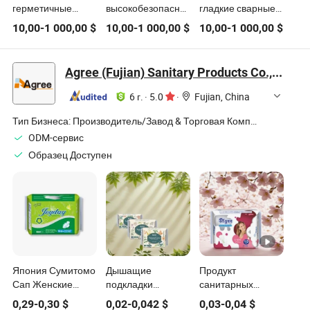
герметичные
высокобезопасных
гладкие сварные
сварные
сварных
металлические
10,00
-
1 000,00
$
10,00
-
1 000,00
$
10,00
-
1 000,00
$
металлические
металлических
изделия для
изделия для
изделий для
санитарных
санитарных
санитарных
нержавеющих
Agree (Fujian) Sanitary Products Co., Ltd
нержавеющих
нержавеющих
труб
труб
труб
6 г.
·
5.0
·
Fujian, China
Тип Бизнеса:
Производитель/Завод & Торговая Компания
ODM-сервис
Образец Доступен
Япония Сумитомо
Дышащие
Продукт
Сап Женские
подкладки
санитарных
гигиенические
санитарные
прокладок с
0,29
-
0,30
$
0,02
-
0,042
$
0,03
-
0,04
$