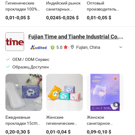
Гигиенические
Индийский рынок
Оптовый
прокладки 100%
санитарных
производитель
Органический
продуктов -
фабрики женских
0,01
-
0,05
$
0,0245
-
0,026
$
0,01
-
0,05
$
хлопок Мягкие и
культурные
гигиенических
безопасные для
предпочтения
прокладок
ежедневного
Fujian Time and Tianhe Industrial Co., Ltd.
использования
гигиенические
5.0
·
Fujian, China
продукты
OEM / ODM Cервис
Образец Доступен
Ежедневные
Женские
Женское
прокладки 15cm
гигиенические
санитарное
Женские
изделия
нижнее белье для
0,20
-
0,30
$
0,01
-
0,04
$
0,09
-
0,10
$