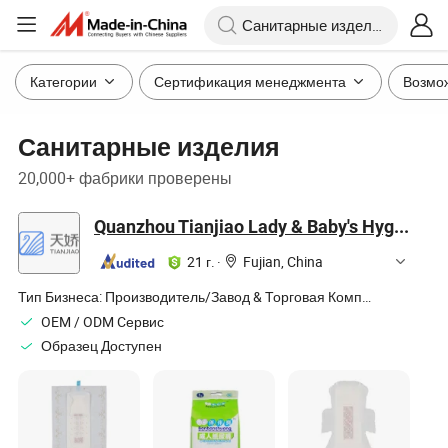
Категории
Сертификация менеджмента
Возмо
Санитарные изделия
20,000+ фабрики проверены
Quanzhou Tianjiao Lady & Baby's Hygiene Supply Co., Ltd.
21 г.
·
Fujian, China
Тип Бизнеса:
Производитель/Завод & Торговая Компания
OEM / ODM Cервис
Образец Доступен