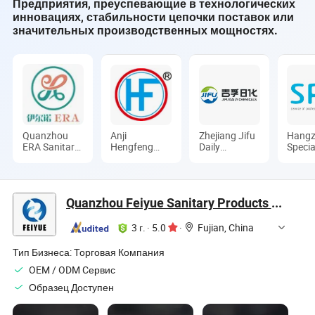
Предприятия, преуспевающие в технологических
целлюлозы
прокладки
инновациях, стабильности цепочки поставок или
отличные
значительных производственных мощностях.
регулярные
100PCS с
крылышками
Quanzhou
Anji
Zhejiang Jifu
Hang
ERA Sanitary
Hengfeng
Daily
Specia
Products Co.,
Sanitary
Chemical Co.,
Nonw
Ltd.
Material Co.,
Ltd
Co., L
Ltd.
Quanzhou Feiyue Sanitary Products Co., Ltd.
3 г.
·
5.0
·
Fujian, China
Тип Бизнеса:
Торговая Компания
OEM / ODM Cервис
Образец Доступен