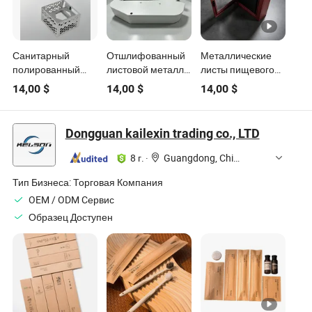
Санитарный
Отшлифованный
Металлические
полированный
листовой металл,
листы пищевого
листовой металл,
листовая
качества,
14,00
$
14,00
$
14,00
$
металлические
металлообработка,
полированные,
изделия и изделия
оптовая листовая
оборудование для
по
металлообработка,
металлообработки,
Dongguan kailexin trading co., LTD
индивидуальному
санитарные
санитарные
заказу, металл
нержавеющие
нержавеющие
8 г.
·
Guangdong, China
пищевого
оболочки
оболочки для
качества для
производства
Тип Бизнеса:
Торговая Компания
медицинского и
напитков,
OEM / ODM Cервис
ресторанного
запасные части
Образец Доступен
оборудования
для машин
обработки