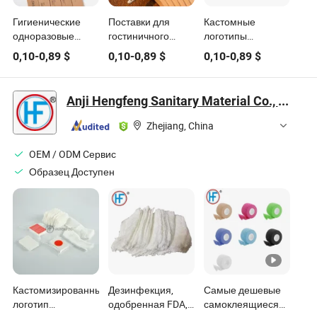
Гигиенические
Поставки для
Кастомные
одноразовые
гостиничного
логотипы
санитарные
бизнеса:
гостиничных
0,10
-
0,89
$
0,10
-
0,89
$
0,10
-
0,89
$
продукты для
одноразовые и
принадлежностей,
отелей
многоразовые
печатные
продукты для
одноразовые
Anji Hengfeng Sanitary Material Co., Ltd.
отелей и курортов
продукты для
гостей
Zhejiang, China
OEM / ODM Cервис
Образец Доступен
Кастомизированный
Дезинфекция,
Самые дешевые
логотип
одобренная FDA,
самоклеящиеся