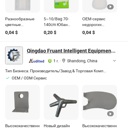
Разнообразные
5~10/Bag 70-
ОЕМ-сервис
цветные
140cm Юбан
недорогих
одноразовые
550*355*415mm
одноразовых
0,04
$
0,20
$
0,04
$
впитывающие
800*650mm
санитарных
санитарные
Фуцзянь Китай
прокладок
прокладки
Больница
Qingdao Fruant Intelligent Equipment Co., Ltd
Использование
Санитарные
1 г.
·
Shandong, China
Продукты
Тип Бизнеса:
Производитель/Завод & Торговая Компания
OEM / ODM Cервис
Высококачественные
Новый дизайн
Высококачественные