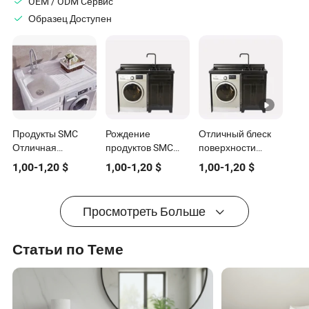
OEM / ODM Cервис
Образец Доступен
Продукты SMC
Рождение
Отличный блеск
Отличная
продуктов SMC
поверхности
термостойкость
Bln-003
изделий SMC,
1,00
-
1,20
$
1,00
-
1,20
$
1,00
-
1,20
$
Формованный
Формованный
рождение
стиральный таз
стиральный таз
формованных
Правило является
заменит панели
стиральных ванн
Просмотреть Больше
экологически
на основе дерева
заменит
чистой, стильной и
древесно-
умной серией
стружечные
Статьи по Теме
панели