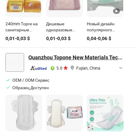
240mm Торги на
Дешевые
Новый дизайн
санитарные
одноразовые
популярного
прокладки
гигиенические
экономичного
0,01
-
0,03
$
0,01
-
0,03
$
0,04
-
0,06
$
Санитарные
прокладки,
милого детского
продукты для
поставщик
подгузника
девушек Южная
сетчатых
Quanzhou Topone New Materials Technology Development Co., Ltd
Африка
гигиенических
изделий
5.0
·
Fujian, China
OEM / ODM Cервис
Образец Доступен