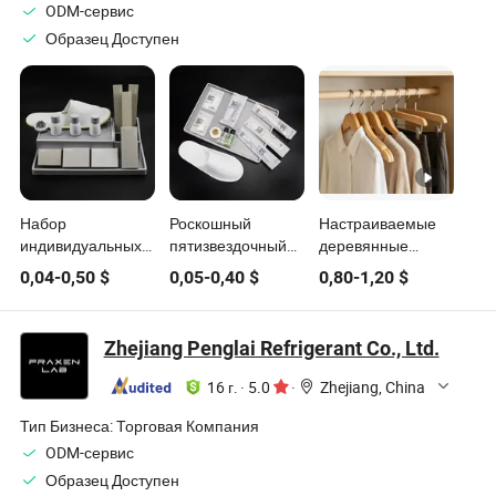
ODM-сервис
Образец Доступен
Набор
Роскошный
Настраиваемые
индивидуальных
пятизвездочный
деревянные
гостиничных
отель
вешалки
0,04
-
0,50
$
0,05
-
0,40
$
0,80
-
1,20
$
принадлежностей,
одноразовый
многоцветные с
одноразовые
портативный
антискользящей
туалетные
санитарный набор
перекладиной для
Zhejiang Penglai Refrigerant Co., Ltd.
принадлежности,
шампунь
бутика
экологически
кондиционер
16 г.
·
5.0
·
Zhejiang, China
чистые оптовые
зубная щетка
товары, одежда
гостиничные
Тип Бизнеса:
Торговая Компания
для путешествий в
принадлежности
ODM-сервис
номере,
Образец Доступен
санитарные