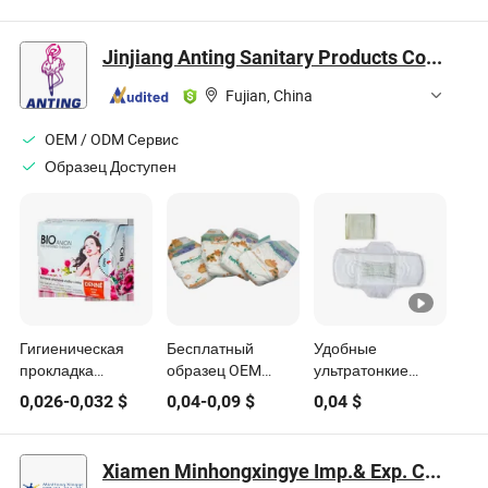
санитарные
хлопковые
менструации,
изделия
прокладки для
поддержка во
женщин
время периода,
Jinjiang Anting Sanitary Products Co., Ltd.
индивидуальная
настройка
Fujian, China
OEM / ODM Cервис
Образец Доступен
Гигиеническая
Бесплатный
Удобные
прокладка
образец OEM
ультратонкие
высшего качества,
индивидуальных
гигиенические
0,026
-
0,032
$
0,04
-
0,09
$
0,04
$
новая женская
мягких средств по
прокладки для
прокладка,
уходу за детьми
женщин,
гигиенические
хорошего
гигиенические
Xiamen Minhongxingye Imp.& Exp. Co., Ltd.
продукты
качества
изделия для