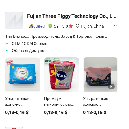
продукты
изделия с
дышащей задней
травяной
стороной -
инфузией
Коллекция Блисс -
Fujian Three Piggy Technology Co., Ltd.
Сертифицировано
ISO, CE, Халал
5 г.
·
5.0
·
Fujian, China
Тип Бизнеса:
Производитель/Завод & Торговая Компания
OEM / ODM Cервис
Образец Доступен
Ультратонкие
Премиум
Ультратонкие
женские
гигиенический
женские
гигиенические
уход для женщин:
гигиенические
0,13
-
0,16
$
0,13
-
0,16
$
0,13
-
0,16
$
прокладки с
коллекция
прокладки с
дышащим PE-
санитарных
дышащим PE-
фильмом 240mm
продуктов
фильмом для