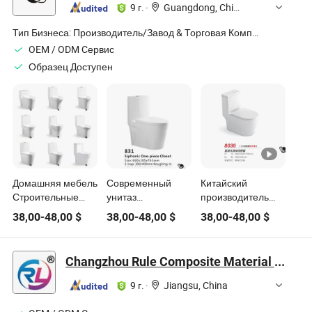
9 г.
·
Guangdong, China
Тип Бизнеса:
Производитель/Завод & Торговая Компания
OEM / ODM Cервис
Образец Доступен
Домашняя мебель
Современный
Китайский
Строительные
унитаз
производитель
материалы
Санитарный
туалетного
38,00
-
48,00
$
38,00
-
48,00
$
38,00
-
48,00
$
Ванная комната
Торнадо Двойной
унитаза
Аппаратные
Слив Одноцелый
санитарный 895-
средства
Керамический
13
Changzhou Rule Composite Material Co., Ltd.
Санитарные 831-5
831-17
9 г.
·
Jiangsu, China