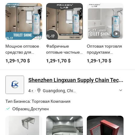
продукты
Мощное оптовое
Фабричные
Оптовая торговля
средство для
оптовые частные
продуктами
чистки туалетов,
марки бытовых
прямых продаж
1,29
-
1,70
$
1,29
-
1,70
$
1,29
-
1,70
$
оптовый
чистящих средств,
широко
санитарный
мощное средство
применяемых
детергент,
для чистки
индивидуально
Shenzhen Lingxuan Supply Chain Technology Co., Ltd.
бытовой чистящий
унитазов,
настроенных
продукт, мощное
удаляющее
эффективных
4 г.
·
Guangdong, China
средство для
водяные пятна,
многофункциональных
уборки в ванной и
для глобальных
пенящихся
Тип Бизнеса:
Торговая Компания
туалете для
оптовых
чистящих средств,
Образец Доступен
растворения
покупателей
пеновых спреев и
стойких пятен
чистящих средств
для ванных
комнат