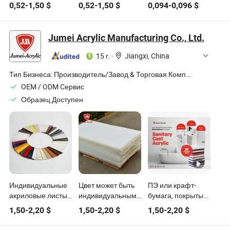
принимает всех
картонные бинты
бинты для
0,52
-
1,50
$
0,52
-
1,50
$
0,094
-
0,096
$
людей Хэнфэн
Хэнфэн, Китай,
домашних
экстренная
треугольные
животных
повязка
медицинские
Инновационные
Jumei Acrylic Manufacturing Co., Ltd.
медицинские
изделия Хф Cg01
продукты для
изделия
импорта
15 г.
·
Jiangxi, China
Тип Бизнеса:
Производитель/Завод & Торговая Компания
OEM / ODM Cервис
Образец Доступен
Индивидуальные
Цвет может быть
ПЭ или крафт-
акриловые листы
индивидуальным
бумага, покрытые
с покрытием из
для ванн,
акриловыми
1,50
-
2,20
$
1,50
-
2,20
$
1,50
-
2,20
$
бумаги Jumei PE
сантехники, СПА,
листами,
или крафт-бумаги,
поддонов для
поликарбонатный