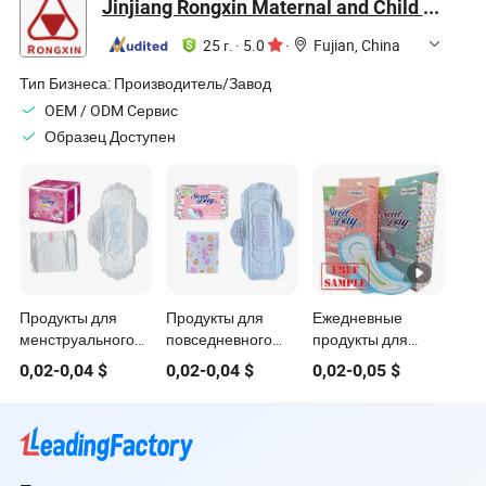
Jinjiang Rongxin Maternal and Child Supplies Co., Ltd.
для женской
ежедневного
заботы
использования
25 г.
·
5.0
·
Fujian, China
240mm 12count
Бесплатный
Тип Бизнеса:
Производитель/Завод
образец,
OEM / ODM Cервис
индивидуальное
Образец Доступен
обслуживание
Продукты для
Продукты для
Ежедневные
менструального
повседневного
продукты для
периода для
использования
женщин
0,02
-
0,04
$
0,02
-
0,04
$
0,02
-
0,05
$
ежедневного
бумага из бамбука
бамбуковые
использования,
санитарные
прокладки для
санитарные
прокладки
трусиков
прокладки из
прокладки
древесной
санитарные