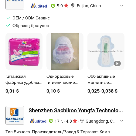
женщин
5.0
·
Fujian, China
OEM / ODM Cервис
Образец Доступен
Китайская
Одноразовые
Обб активные
фабрика удобные
гигиенические
магнитные
женские
прокладки
анионные
0,01
$
0,10
$
0,025
-
0,038
$
прокладки для
высокого
гигиенические
менструации
поглощения по
прокладки,
санитарные
производственной
экономически
Shenzhen Sachikoo Yongfa Technology Co., Ltd.
изделия
цене, OEM ODM,
эффективные
товары для
запатентованные
17 г.
·
4.8
·
Guangdong, China
взрослых
технологии
продукты
Тип Бизнеса:
Производитель/Завод & Торговая Компания