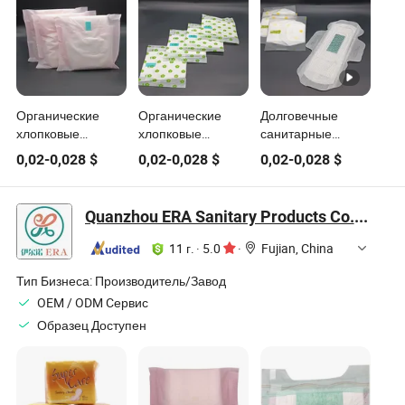
Органические
Органические
Долговечные
хлопковые
хлопковые
санитарные
санитарные
санитарные
продукты с
0,02
-
0,028
$
0,02
-
0,028
$
0,02
-
0,028
$
изделия с
изделия с
дышащим
дышащим
гипоаллергенным
хлопковым ядром
хлопковым
сердечником для
для защиты
Quanzhou ERA Sanitary Products Co., Ltd.
сердечником для
чувствительной
чувствительной
комфортной
кожи, комфортные
кожи
11 г.
·
5.0
·
Fujian, China
женской гигиены
Тип Бизнеса:
Производитель/Завод
OEM / ODM Cервис
Образец Доступен