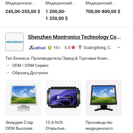
Медицинское
Медицинский
Медицинский
оборудование
монитор
монитор
245,00
-
255,00
$
1 200,00
-
700,00
-
800,00
$
Большой
1 250,00
$
сенсорный экран
ИКУ Витальный
портативный
Shenzhen Montronics Technology Co., Limited
черный
модульный
10 г.
·
5.0
·
Guangdong, China
монитор пациента
Тип Бизнеса:
Производитель/Завод & Торговая Компания
OEM / ODM Cервис
Образец Доступен
Энерджи Стар
15.6-Inch
Производство
ОЕМ Высокая
Открытые
медицинского