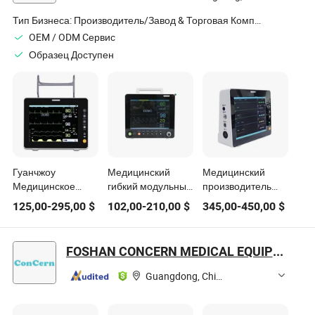
сосудистой
системы,
Тип Бизнеса:
Производитель/Завод & Торговая Компания
измерение
OEM / ODM Cервис
артериального
Образец Доступен
давления
Гуанчжоу
Медицинский
Медицинский
Медицинское
гибкий модульный
производитель
Оборудование
многопараметрический
Mecanmed 12.1"
125,00
-
295,00
$
102,00
-
210,00
$
345,00
-
450,00
$
Портативный
высококачественный
Цветной TFT ЖК-
Многофункциональный
12.1" TFT дисплей
экран Мониторинг
Монитор
ЭКГ монитор vital
пациентов
FOSHAN CONCERN MEDICAL EQUIPMENT CO.,LTD.
Жизненно Важных
signs пациента
Большой экран
Параметров
Важный монитор
Guangdong, China
Большой Экран 6
пациента
Параметры 8
Дюйм Монитор