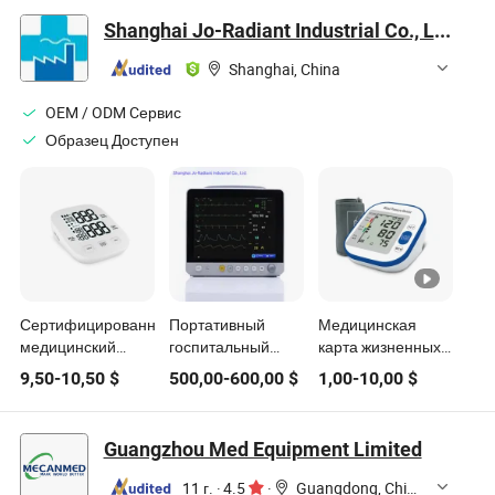
Артериального
Тонометр
Shanghai Jo-Radiant Industrial Co., Ltd.
Давления Цена
Электрический
Сфигмоманометры
Портативный
Shanghai, China
Для Верхней
Прибор для
Части Руки
измерения
OEM / ODM Cервис
Тонометр
давления
Образец Доступен
Сфигмоманометр
Аппарат для
измерения
артериального
давления
Сертифицированный
Портативный
Медицинская
медицинский
госпитальный
карта жизненных
автоматический
экстренный
показателей
9,50
-
10,50
$
500,00
-
600,00
$
1,00
-
10,00
$
цифровой
медицинский
пациента в
тонометр для
монитор пациента
больнице,
измерения
многопараметрический
Guangzhou Med Equipment Limited
артериального
монитор
давления на руку
сердечно-
11 г.
·
4.5
·
Guangdong, China