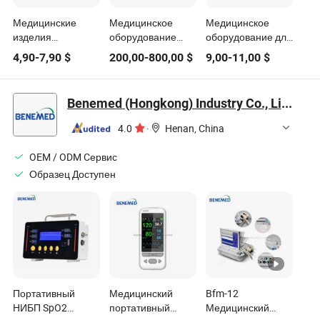
Медицинские
Медицинское
Медицинское
изделия
оборудование
оборудование для
сфигмоманометры
Монитор
домашнего ухода:
4,90
-
7,90
$
200,00
-
800,00
$
9,00
-
11,00
$
электронные
жизненных
электронный
мониторы
показателей с
запястный
артериального
тележкой
тонометр с ЖК-
Benemed (Hongkong) Industry Co., Limited
давления цена
Многопараметрический
дисплеем
автоматические
12.1 дюймовый
4.0
·
Henan, China
мониторы
ЭКГ монитор
артериального
пациента Цена
OEM / ODM Cервис
давления
Образец Доступен
Портативный
Медицинский
Bfm-12
НИБП SpO2
портативный
Медицинский