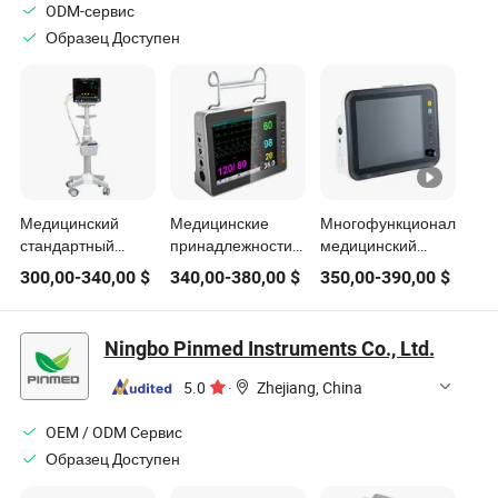
ODM-сервис
Образец Доступен
Медицинский
Медицинские
Многофункциональный
стандартный
принадлежности
медицинский
многопараметрический
Портативный
монитор жизненно
300,00
-
340,00
$
340,00
-
380,00
$
350,00
-
390,00
$
портативный
монитор пациента
важных
монитор для
Ручной
показателей
пациентов в
Высококачественный
пациента,
Ningbo Pinmed Instruments Co., Ltd.
отделении
монитор пациента
кардиологический
интенсивной
монитор
5.0
·
Zhejiang, China
терапии скорой
артериального
помощи
давления
OEM / ODM Cервис
Образец Доступен