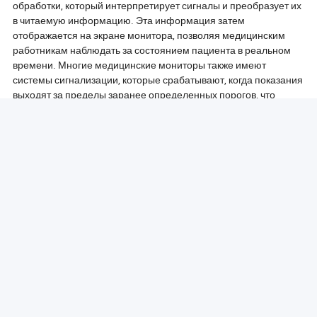
обработки, который интерпретирует сигналы и преобразует их
в читаемую информацию. Эта информация затем
отображается на экране монитора, позволяя медицинским
работникам наблюдать за состоянием пациента в реальном
времени. Многие медицинские мониторы также имеют
системы сигнализации, которые срабатывают, когда показания
выходят за пределы заранее определенных порогов, что
обеспечивает быструю реакцию медицинского персонала на
любые потенциальные проблемы.
В дополнение к мониторингу в реальном времени многие
медицинские мониторы оснащены возможностями
регистрации данных. Это позволяет хранить исторические
данные, которые могут быть проанализированы для
отслеживания тенденций в здоровье пациента с течением
времени. Некоторые продвинутые модели даже предлагают
возможности подключения, позволяя интеграцию с системами
электронных медицинских записей (ЭМЗ). Эта возможность
подключения облегчает бесшовный обмен данными между
медицинскими работниками, улучшая общее качество ухода.
В заключение, медицинские мониторы работают, используя