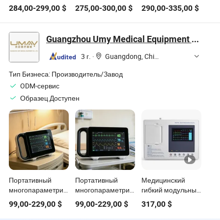
многопараметрический
больниц,
медицинского
284,00
-
299,00
$
275,00
-
300,00
$
290,00
-
335,00
$
монитор пациента
портативный
портативного
медицинский
многопараметрический
монитора
инструмент с
монитор
состояния
Guangzhou Umy Medical Equipment Co., Ltd.
опциональным
состояния
пациента
WiFi
пациента с
3 г.
·
Guangdong, China
сенсорным
экраном
Тип Бизнеса:
Производитель/Завод
ODM-сервис
Образец Доступен
Портативный
Портативный
Медицинский
многопараметрический
многопараметрический
гибкий модульный
модульный
медицинский
многопараметрический
99,00
-
229,00
$
99,00
-
229,00
$
317,00
$
анализатор
монитор с
высококачественный
жизненно важных
электрокардиограммой,
12.1" TFT дисплей