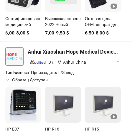
Сертифицированный
Высококачественный
Оптовая цена
медицинский
2022 Новый
OEM аппарат для
продукт цена
медицинский
измерения
6,00
-
8,00
$
7,00
-
9,50
$
6,50
-
8,00
$
цифрового
высокопроизводительный
артериального
сфигмоманометра
цифровой
давления
для измерения
тонометр для
медицинское
Anhui Xiaoshan Hope Medical Devices Co., Ltd.
артериального
верхней части
оборудование
давления на руку
руки
сфигмоманометр
3 г.
·
Anhui, China
OEM
цифровой
светодиодный
Тип Бизнеса:
Производитель/Завод
экран аппарат для
Образец Доступен
измерения
артериального
давления на руку
одобрение FDA
HP-E07
HP-R16
HP-R15