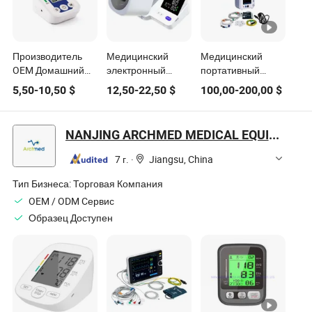
Производитель
Медицинский
Медицинский
OEM Домашний
электронный
портативный
карманный
тонометр для
многофункциональный
5,50
-
10,50
$
12,50
-
22,50
$
100,00
-
200,00
$
портативный
запястья и
монитор пациента
медицинский
верхней части
для театра в
монитор
руки, цифровой
палате больницы
NANJING ARCHMED MEDICAL EQUIPMENT CO., LTD.
артериального
сфигмоманометр
давления с
для измерения
7 г.
·
Jiangsu, China
манжетой Omron
артериального
давления
Тип Бизнеса:
Торговая Компания
OEM / ODM Cервис
Образец Доступен