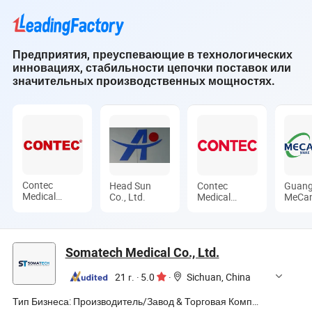
показателей,
монитор жизненно
ЭКГ монитор vital
устройство-
важных
signs пациента
симулятор для
показателей,
Предприятия, преуспевающие в технологических
экстренной
медицинское
инновациях, стабильности цепочки поставок или
реанимации,
оборудование
значительных производственных мощностях.
лабораторное
оборудование,
монитор
артериального
давления,
ветеринарный,
медицинский,
стоматологический,
Contec
Head Sun
Contec
Guan
монитор пациента
Medical
Co., Ltd.
Medical
MeCa
Systems Co.,
Systems Co.,
Medic
Ltd.
Ltd.
Limite
Somatech Medical Co., Ltd.
21 г.
·
5.0
·
Sichuan, China
Тип Бизнеса:
Производитель/Завод & Торговая Компания