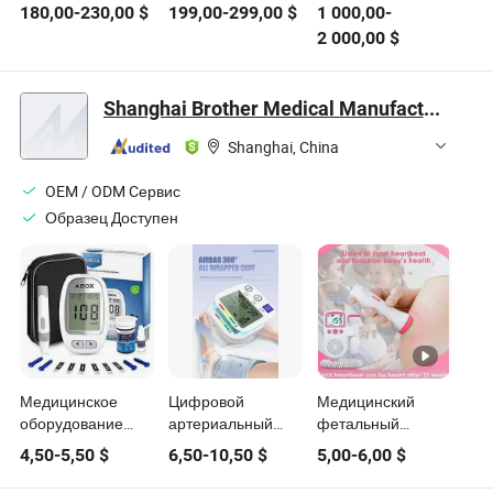
Медицинский
многофункциональный
портативный
180,00
-
230,00
$
199,00
-
299,00
$
1 000,00
-
монитор
монитор
неонатальный
2 000,00
$
жизненных
состояния
монитор
показателей
пациента
сердечного ритма
пациента Bvm-8
матери и плода
Shanghai Brother Medical Manufacturer Co., Ltd.
Shanghai, China
OEM / ODM Cервис
Образец Доступен
Медицинское
Цифровой
Медицинский
оборудование
артериальный
фетальный
оптом для
тонометр
допплеровский
4,50
-
5,50
$
6,50
-
10,50
$
5,00
-
6,00
$
пациентов Умный
монитор
монитор уровня
сердцебиения