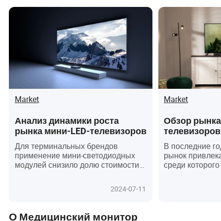
Market
Market
Анализ динамики роста
Обзор рынка
рынка мини-LED-телевизоров
телевизоров
Для терминальных брендов
В последние г
применение мини-светодиодных
рынок привлека
модулей снизило долю стоимости
среди которого
панелей в телевизорах. В то же
Mini LED-теле
время, валовая прибыль от мини-
ожидаемыми пр
2024-07-11
светодиодных телевизоров
отрасли. Хотя 
значительно выше, чем у
телевизоров б
традиционных ЖК-телевизоров.
с точки зрения
О Медицинский монитор