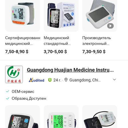
Сертифицированный
Медицинский
Производитель
медицинский
стандартный
электронный
цифровой
тонометр для
автоматический
7,50
-
8,90
$
3,70
-
5,00
$
7,30
-
9,50
$
тонометр для
быстрого
медицинский
запястья
измерения
смарт цифровой
давления
тонометр для
Guangdong Huajian Medicine Instruments Co., Ltd.
измерения
артериального
24 г.
·
Guangdong, China
давления
OEM-сервис
Образец Доступен