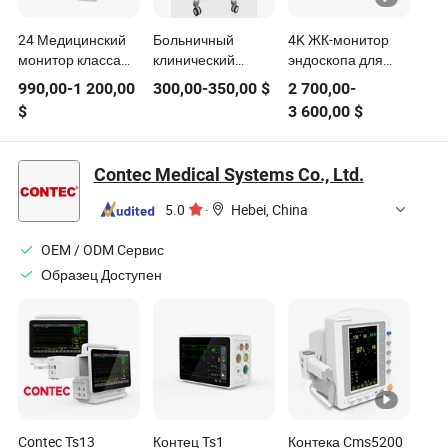
24 Медицинский
Больничный
4K ЖК-монитор
монитор класса
клинический
эндоскопа для
Full HD для
тележка
медицинского
990,00
-
1 200,00
300,00
-
350,00
$
2 700,00
-
эндоскопии
больничныйcart
оборудования
$
3 600,00
$
размером дюймов
Contec Medical Systems Co., Ltd.
5.0
·
Hebei, China
OEM / ODM Cервис
Образец Доступен
Contec Ts13
Контец Ts1
Контека Cms5200