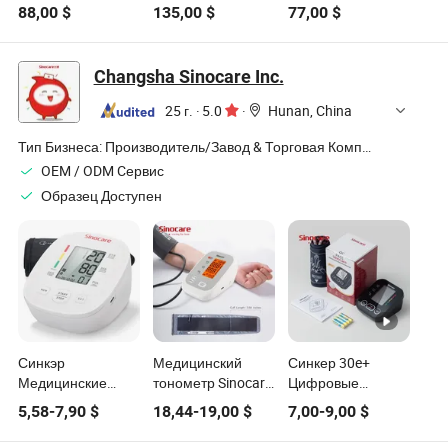
Яркость
сенсорные
резистивного
88,00
$
135,00
$
77,00
$
Медицинский
светодиодные
белого черного 12
Белый Монитор
дисплеи
15 17 дюймового
17 Дюймовый
встраиваемых
емкостного
Changsha Sinocare Inc.
Сенсорный
медицинских
дешевого
Монитор
мониторов,
сенсорного
25 г.
·
5.0
·
Hunan, China
Медицинский
контролируемые
монитора
Дисплей для
дисплеи
Тип Бизнеса:
Производитель/Завод & Торговая Компания
Больницы Белый
OEM / ODM Cервис
Сенсорный
Образец Доступен
Монитор с
En60601
Сертификацией
Синкэр
Медицинский
Синкер 30e+
Медицинские
тонометр Sinocare,
Цифровые
Принадлежности
цифровой
мониторы
5,58
-
7,90
$
18,44
-
19,00
$
7,00
-
9,00
$
Цифровой
сфигмоманометр
артериального
Монитор
для руки
давления