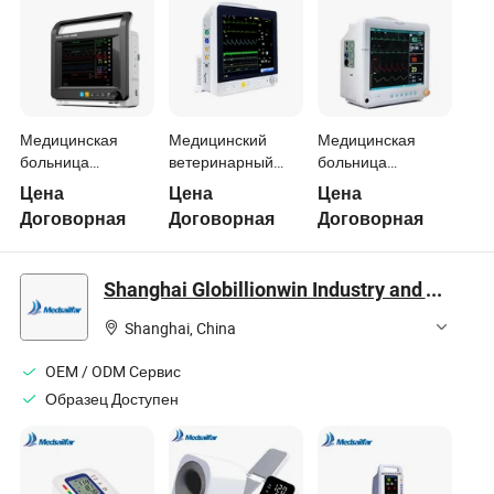
Пациента
Медицинская
Медицинский
Медицинская
больница
ветеринарный
больница
хирургия
монитор
операционная
Цена
Цена
Цена
хирургическая
жизненных
палата
Договорная
Договорная
Договорная
операция
показателей
реанимация
операционная
домашних
цифровой
многопараметрический
животных,
монитор
Shanghai Globillionwin Industry and Trade Co., Ltd.
монитор пациента
многопараметрическое
артериального
оборудование для
давления
Shanghai, China
мониторинга
многопараметрический
пациентов
монитор пациента
OEM / ODM Cервис
Образец Доступен