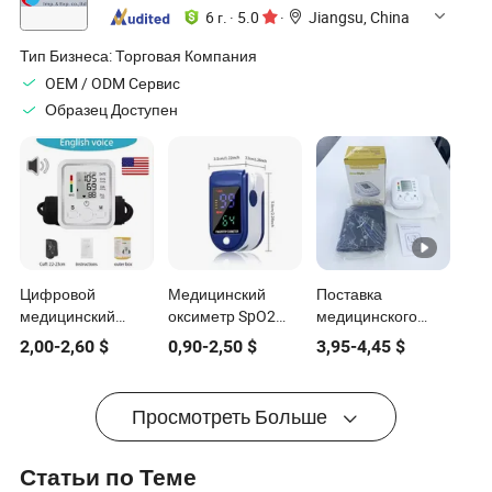
Машина
Дюймов
6 г.
·
5.0
·
Jiangsu, China
Тип Бизнеса:
Торговая Компания
OEM / ODM Cервис
Образец Доступен
Цифровой
Медицинский
Поставка
медицинский
оксиметр SpO2
медицинского
тонометр для
Цифровой
тонометра
2,00
-
2,60
$
0,90
-
2,50
$
3,95
-
4,45
$
верхней части
оксиметр для
цифрового
руки с голосовым
измерения
сфигмоманометра
сопровождением
кислорода в крови
для руки
Просмотреть Больше
на русском языке
на кончике пальца
Беспроводные
пульсоксиметры
Статьи по Теме
Монитор