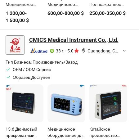
Медицинское
Медицинское
Полноэкранное
оборудование
оборудование
сенсорное
1 200,00
-
600,00
-
800,00
$
250,00
-
350,00
$
сенсорный экран
ЭКГ, SpO2, НИБП,
устройство для
1 500,00
$
Многопараметрический
Пульс,
мониторинга
модульный
Температура
жизненных
пациент Монитор
Модульный
показателей
CMICS Medical Instrument Co., Ltd.
монитор пациента
медицинский
инструмент для
33 г.
·
5.0
·
Guangdong, China
пациентов в
отделении
Тип Бизнеса:
Производитель/Завод
интенсивной
OEM / ODM Cервис
терапии
Образец Доступен
15.6 Дюймовый
Медицинское
Китайское
прикроватный
оборудование для
производство