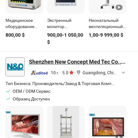
Медицинское
Экстренный
Неонатальный
оборудование
монитор
вентиляционный
многофункциональный
больницы
аппарат,
800,00
$
900,00
-
1 050,00
1,00
-
9 999,00
$
монитор (Q500) -1
медицинское
дыхательная
$
устройство для
машина для
медицинского
новорожденных,
отделения
вентилятор для
Shenzhen New Concept Med Tec Co., Ltd.
НИЧУ,
оборудование для
10 г.
·
5.0
·
Guangdong, China
педиатрической
респираторной
Тип Бизнеса:
Производитель/Завод & Торговая Компания
терапии
OEM / ODM Cервис
Образец Доступен