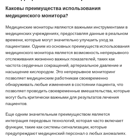
Стоимость модулей подсветки все
качества изобр
еще имеет достаточно места для
рынке так и не
Каковы преимущества использования
снижения, и у терминалов есть
В отличие от э
медицинского монитора?
сильное желание запускать новые
телевизоры по
продукты. Для промышленной
доминируют на
Медицинские мониторы являются важными инструментами в
цепочки стоимость мини-
В этой статье 
медицинских учреждениях, предоставляя данные в реальном
светодиодных модулей подсветки
глубокий анали
времени, которые могут значительно улучшить уход за
намного выше, чем у традиционных
размера Mini L
модулей подсветки. Процветание
раскрывающий 
пациентами. Одним из основных преимуществ использования
терминалов может быть полностью
рынка и будущ
медицинского монитора является возможность непрерывного
передано всем звеньям
развития.
отслеживания жизненно важных показателей, таких как
промышленной цепочки. Поэтому
частота сердечных сокращений, артериальное давление и
мы считаем, что снижение
насыщение кислородом. Это непрерывное мониторинг
стоимости мини-светодиодной
позволяет медицинским работникам своевременно
промышленной цепочки и
обнаруживать любые изменения в состоянии пациента, что
снижение цен на терминалы могут
позволяет проводить своевременные вмешательства, которые
сформировать хороший
могут быть критически важными для результатов лечения
положительный обратный
пациентов.
механизм, приносящий
непрерывный импульс для
Еще одним значительным преимуществом является
увеличения уровня проникновения.
интеграция передовых технологий, которая часто включает
функции, такие как системы сигнализации, которые
предупреждают медицинский персонал о любых аномалиях.