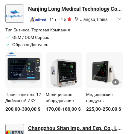
глюкозы в крови
ребенка с
Nanjing Long Medical Technology Co., Ltd.
динамиком
11 г.
·
4.5
·
Jiangsu, China
Тип Бизнеса:
Торговая Компания
OEM / ODM Cервис
Образец Доступен
Производитель 12
Медицинское
Медицинские
Дюймовый ИКУ
оборудование
продукты
Кардиологический
Портативный
многопараметрический
200,00
-
300,00
$
170,00
-
180,00
$
225,00
-
250,00
$
Монитор
Многофункциональный
монитор пациента
Жизненно Важных
Монитор
для реанимации
Параметров
Жизненных
Changzhou Sitan Imp. and Exp. Co., Ltd.
Медицинская
Параметров 8