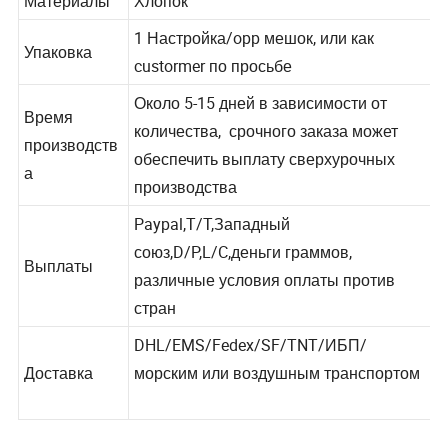
Материалы
Хлопок
1 Настройка/opp мешок, или как
Упаковка
custormer по просьбе
Около 5-15 дней в зависимости от
Время
количества, срочного заказа может
производств
обеспечить выплату сверхурочных
а
производства
Paypal,T/T,Западный
союз,D/P,L/C,деньги граммов,
Выплаты
различные условия оплаты против
стран
DHL/EMS/Fedex/SF/TNT/ИБП/
Доставка
морским или воздушным транспортом