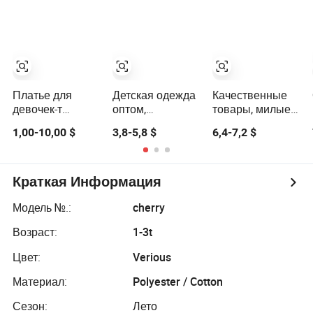
сеткой, вечернее
для дня
высококачественн
платье для
рождения
платье для дня
малышей
для малышей
Платье для
Детская одежда
Качественные
девочек-т
оптом,
товары, милые
toddlers на лето,
комплекты
детские вещи,
1,00-10,00 $
3,8-5,8 $
6,4-7,2 $
пышное
одежды для
платье с
сетчатое туфли,
девочек, летняя
цветочным
принцессное
мода,
узором, весенне-
платье с
дизайнерская
летнее платье,
Краткая Информация
цветочной
одежда с
бутиковая
вышивкой,
цветочным
одежда для
Модель №.:
cherry
сарафан для
принтом,
девочек,
Возраст:
1-3t
девочек, одежда
детская одежда,
нарядные
для дня
одежда для
платья для
Цвет:
Verious
рождения
малышей,
малышей
платья для
Материал:
Polyester / Cotton
девочек
Сезон:
Лето