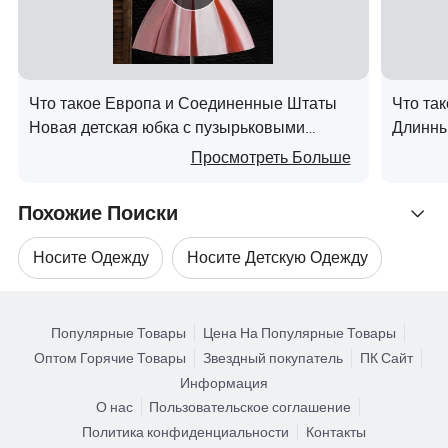
Производственный процесс
Что такое Европа и Соединенные Штаты
Что та
Новая детская юбка с пузырьковыми
Длинны
О нас
рукавами из сатина, помпадур, для
Бабочк
Просмотреть Больше
Наши преимущества
выступлений на подиуме, платье для
Упаковка и доставка
девочек-принцесс
Похожие Поиски
Свяжитесь с нами в
Носите Одежду
Носите Детскую Одежду
Поиск по Категориям
Детская Одежда
Детская Одежда
Популярные Товары
Цена На Популярные Товары
Оптом Горячие Товары
Звездный покупатель
ПК Сайт
Дети Носят Одежду Для Младенцев
Информация
О нас
Пользовательское соглашение
Б/у Одежда Для Детей
Политика конфиденциальности
Контакты