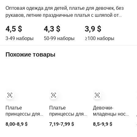
Оптовая одежда для детей, платье для девочек, без
рукавов, летние праздничные платья с шляпой от
фабрики
4,5 $
4,3 $
3,9 $
3-49
наборы
50-99
наборы
≥100
наборы
Похожие товары
Платье
Платье
Девочки-
принцессы для
принцессы для
младенцы носят
девочек с
девочек 1 года,
красивые
8,00-8,9 $
7,19-7,99 $
8,5-9,9 $
пайетками и
платье для
платья
пушистой
торта, платья
принцесс,