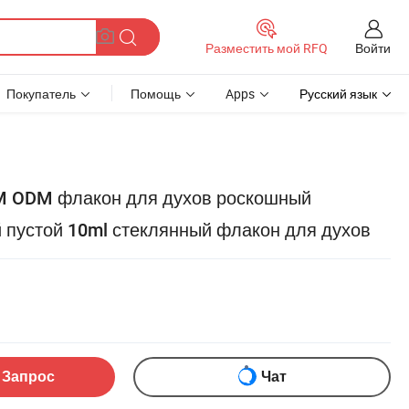
Войти
Разместить мой RFQ
Покупатель
Помощь
Apps
Русский язык
 ODM флакон для духов роскошный
 пустой 10ml стеклянный флакон для духов
 Запрос
Чат