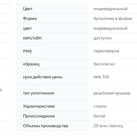
Цвет
индивидуальный
Форма
бутылочка в форме
цвет
индивидуальный
oem/odm
доступно
moq
переговоров
образец
бесплатно
срок действия цены
exw, fob
й
тип уплотнения
резьбовая крышка
Характеристики
стекло
Происхождение
Китай
Объемы производства
20 млн./месяц