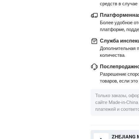
средств в случае
Платформенная
Более удобное от
платформе, подд
Служба инспек
Дополнительная п
количества.
Послепродажно
Разрешение споро
товаров, если это
Только заказы, офо
сайте Made-in-Chin
платежей и соотве