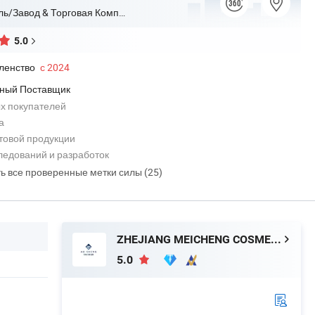
Производитель/Завод & Торговая Компания
5.0
ленство
с 2024
ный Поставщик
х покупателей
а
товой продукции
ледований и разработок
ть все проверенные метки силы (25)
ZHEJIANG MEICHENG COSMETIC PACKAGING TECHNOLOGY CO., LTD
5.0