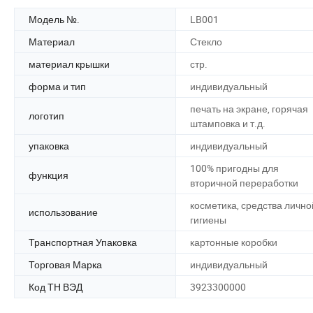
Модель №.
LB001
Материал
Стекло
материал крышки
стр.
форма и тип
индивидуальный
печать на экране, горячая
логотип
штамповка и т.д.
упаковка
индивидуальный
100% пригодны для
функция
вторичной переработки
косметика, средства лично
использование
гигиены
Транспортная Упаковка
картонные коробки
Торговая Марка
индивидуальный
Код ТН ВЭД
3923300000