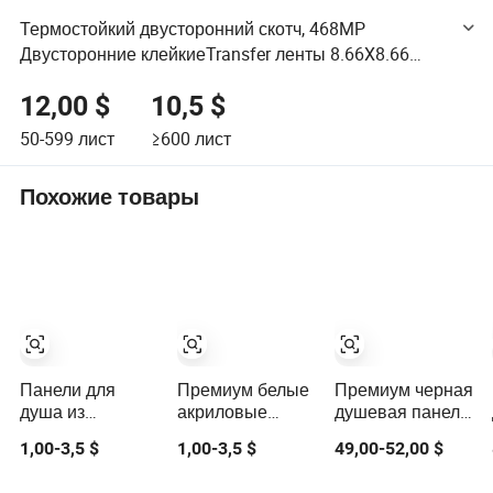
Термостойкий двусторонний скотч, 468MP
Двусторонние клейкиеTransfer ленты 8.66X8.66
дюйм, прозрачные тонкие водонепроницаемые, для
12,00 $
10,5 $
листа Pei
50-599
лист
≥600
лист
Похожие товары
Панели для
Премиум белые
Премиум черная
душа из
акриловые
душевая панель
высококачественного
панели для
Fyeer с верхней
1,00-3,5 $
1,00-3,5 $
49,00-52,00 $
АБС для
душа из АБС
частью из
современных
для
нержавеющей