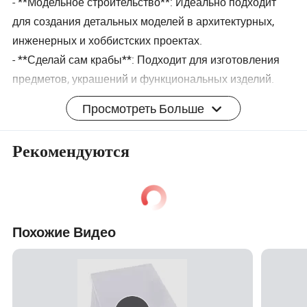
- **Модельное строительство**: Идеально подходит
для создания детальных моделей в архитектурных,
инженерных и хоббистских проектах.
- **Сделай сам крабы**: Подходит для изготовления
предметов, украшений и функциональных изделий.
- **прототипирование**: Часто используется в
Просмотреть Больше
прототипировании из-за простоты манипуляций и
долговечности.
Рекомендуются
- **панели**: Могут использоваться для создания
панелей в различных проектах DIY.
Советы по работе с ABS-листками:
Похожие Видео
- **резка**: Для точного резания используйте острый
универсальный нож, пилу с мелкими зубьями или
лазерную резку.
- **приклеивание**: АБС легко склеивается с помощью