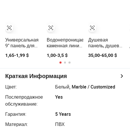
ванных комнат
современных
стали и ABS-
дизайнов
структурой
Универсальная
Водонепроницаемая
Душевая
9" панель для
каменная линия
панель, душевой
душа из АБС -
пластиковая
столб,
1,65-1,99 $
1,00-3,5 $
35,00-65,00 $
несколько
акриловая
солнечный душ,
цветовых
панель ABS для
уличный душ
вариантов
душевого
поддона,
Краткая Информация
душевой базы,
стеновой панели
Цвет:
Белый, Marble / Customized
Послепродажное
Yes
обслуживание:
Гарантия:
5 Years
Материал:
ПВХ