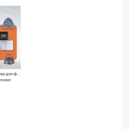
Холдвин A3 ДТФ принтер для футболок с XP600 печатающей головкой мини цифрового текстильного принтера Hw30
мплект