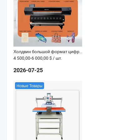
Холдвин большой формат цифровой текстильный сублимационный струйный плоттер-принтер для футболок и одежды 1802tx
4 500,00-6 000,00 $
/ шт.
2026-07-25
Новые Товары