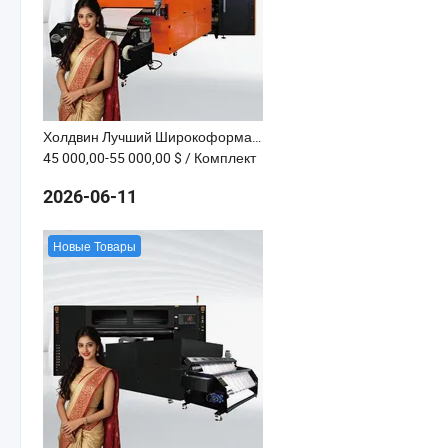
Холдвин Лучший Широкоформатный Рулонный Фольговый Принтер Золотого Эффекта Цифровой Текстильной Сублимации Струйной Печати 2216f
45 000,00-55 000,00 $
/ Комплект
2026-06-11
Новые Товары