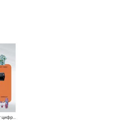
Холдвин большой формат цифровой текстильный сублимационный струйный плоттер-принтер для футболок и одежды 1803tx