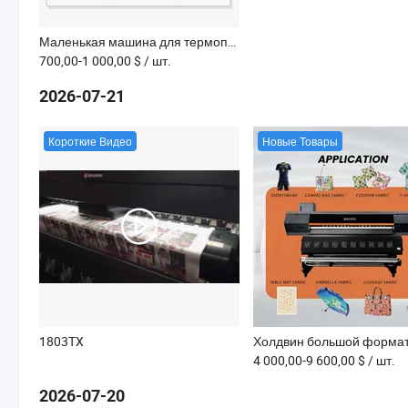
Маленькая машина для термопереноса сублимации для кепок/кружек/футболок/майок для печати на одежде 40*60cm
700,00-1 000,00 $
/ шт.
2026-07-21
Короткие Видео
Новые Товары
1803TX
4 000,00-9 600,00 $
/ шт.
2026-07-20