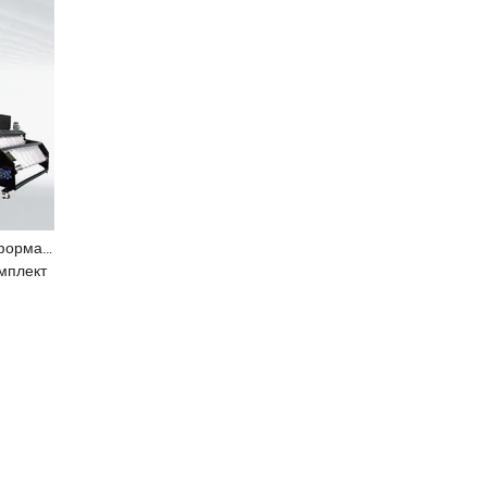
Холдвин Лучший Широкоформатный Рулонный Фольговый Принтер Золотого Эффекта Цифровой Текстильной Сублимации Струйной Печати 1808f
омплект