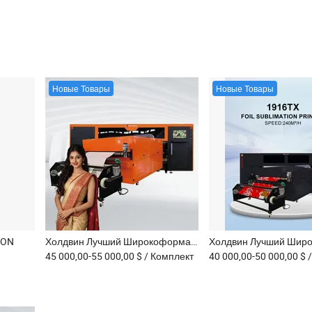
Новые Товары
Новые Товары
ION
Холдвин Лучший Широкоформатный Рулонный Фольговый Принтер Золотого Эффекта Цифровой Текстильной Сублимации Струйной Печати 2216f
45 000,00-55 000,00 $
/ Комплект
40 000,00-50 000,00 $