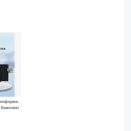
Холдвин Лучший Широкоформатный Рулонный Фольговый Принтер Золотого Эффекта Цифровой Текстильной Сублимации Струйной Печати 1916f
/ Комплект