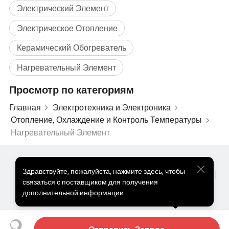
Электрический Элемент
Электрическое Отопление
Керамический Обогреватель
Нагревательный Элемент
Просмотр по категориям
Информация о компании
Главная
Электротехника и Электроника
Отопление, Охлаждение и Контроль Температуры
Нагревательный Элемент
Популярные Товары
Цена На Популярные Товары
Здравствуйте
,
пожалуйста, нажмите здесь, чтобы
Оптом Горячие Товары
Звездный покупатель
ПК Сайт
связаться с поставщиком для получения
Информация
дополнительной информации.
О нас
Пользовательское соглашение
Политика конфиденциальности
Контакты
Copyright © 2026 Focus Technology Co., Ltd. All Rights Reserved