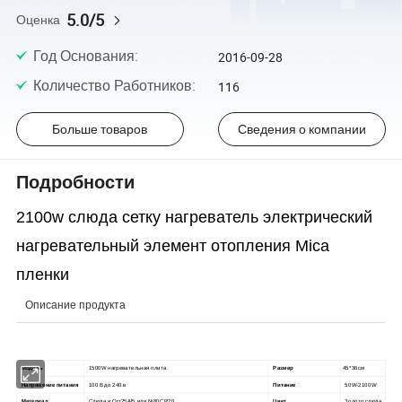
5.0/5
Оценка
Год Основания
:
2016-09-28
Количество Работников
:
116
Больше товаров
Сведения о компании
Подробности
2100w слюда сетку нагреватель электрический
нагревательный элемент отопления Mica
пленки
Описание продукта
Модель
1500W нагревательная плита
Размер
45*36см
Напряжение питания
100 В до 240 в
Питание
50W-2100W
Материал
Слюда и Ocr25Al5 или Ni80CR20
Цвет
Золото слюда