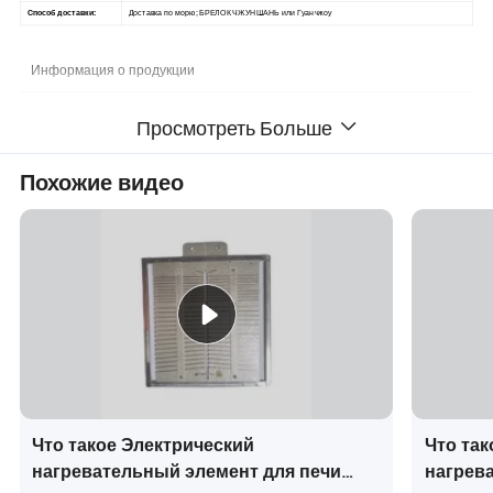
Способ доставки:
Доставка по морю; БРЕЛОК ЧЖУНШАНЬ или Гуанчжоу
Информация о продукции
Просмотреть Больше
Похожие видео
Что такое Электрический
Что так
нагревательный элемент для печи
нагрев