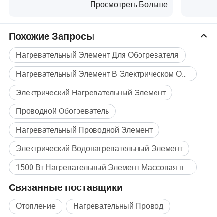
коммерческого использования,
обогре
Просмотреть Больше
электрический тостерный
обогре
нагревательный элемент
Похожие Запросы
Нагревательный Элемент Для Обогревателя
Нагревательный Элемент В Электрическом Обогревателе
Электрический Нагревательный Элемент
Проводной Обогреватель
Нагревательный Проводной Элемент
Электрический Водонагревательный Элемент
1500 Вт Нагревательный Элемент Массовая покупка
Связанные поставщики
Отопление
Нагревательный Провод