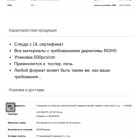
MOQ
1ПК
Цена на условиях ФОБ
USD 0.62/ПК
Характеристики продукции
Слюда с UL сертификат
Все материалы с требованиями директивы ROHS
Упаковка:500pcs/ctn
Применяется к: тостер, печь
Любой формат может быть таким же, как ваши
требования ;
Упаковка и доставка
Наши продукты:
Слюдяные отопление, электрический нагревательный элемент сушителя и т.д.;
>>HOME
120 ПК/КТП, 29*35*45 см;
Упаковка:
20'емкость: 280000ПК;
Время доставки:
Поставляется в 20-25 дней после оплаты;
Возможность питания:
3000ПК/день;
Условия оплаты:
TT банковский перевод, LC и т.д.;