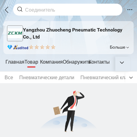
Yangzhou Zhuocheng Pneumatic Technology
Co., Ltd
Больше
Главная
Товар
Компания
Обнаружить
Контакты
Все
Пневматические детали
Пневматический клапан