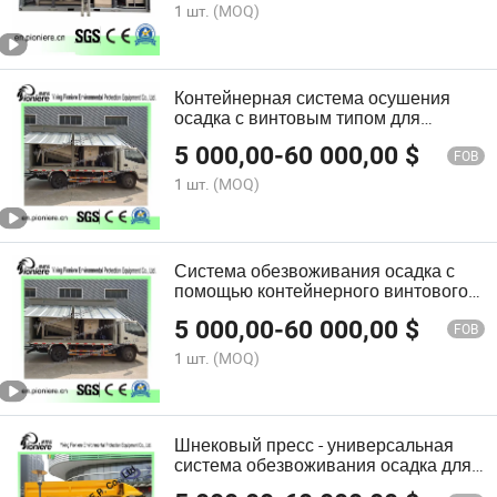
1 шт.
(MOQ)
Контейнерная система осушения
осадка с винтовым типом для
станции очистки сточных вод
5 000,00
-
60 000,00
$
FOB
1 шт.
(MOQ)
Система обезвоживания осадка с
помощью контейнерного винтового
пресса для станции очистки сточных
5 000,00
-
60 000,00
$
вод
FOB
1 шт.
(MOQ)
Шнековый пресс - универсальная
система обезвоживания осадка для
очистки сточных вод