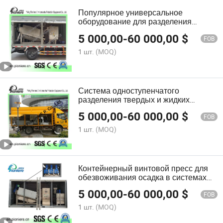
Популярное универсальное
оборудование для разделения
твердых и жидких веществ в очистке
5 000,00
-
60 000,00
$
сточных вод
FOB
1 шт.
(MOQ)
Система одноступенчатого
разделения твердых и жидких
веществ для очистки сточных вод
5 000,00
-
60 000,00
$
FOB
1 шт.
(MOQ)
Контейнерный винтовой пресс для
обезвоживания осадка в системах
очистки сточных вод
5 000,00
-
60 000,00
$
FOB
1 шт.
(MOQ)