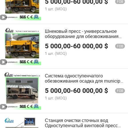
5 000,00
-
60 000,00
$
FOB
1 шт.
(MOQ)
Шнековый пресс - универсальное
оборудование для обезвоживания
осадка на очистных сооружениях
5 000,00
-
60 000,00
$
FOB
1 шт.
(MOQ)
Система одноступенчатого
обезвоживания осадка для municipal
sewage treatment
5 000,00
-
60 000,00
$
FOB
1 шт.
(MOQ)
Станция очистки сточных вод
Одноступенчатый винтовой пресс