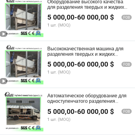
Оборудование высокого качества
для разделения твердых и жидких
веществ в процессе очистки сточных
5 000,00
-
60 000,00
$
вод
FOB
1 шт.
(MOQ)
Высококачественная машина для
разделения твердых и жидких
веществ для очистки сточных вод
5 000,00
-
60 000,00
$
FOB
1 шт.
(MOQ)
Автоматическое оборудование для
одноступенчатого разделения
твердых и жидких веществ для
5 000,00
-
60 000,00
$
очистки сточных вод
FOB
1 шт.
(MOQ)