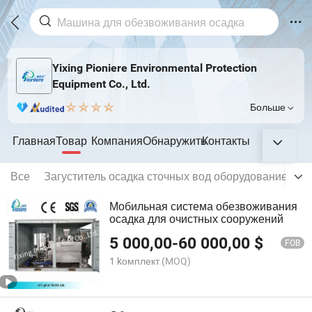
Yixing Pioniere Environmental Protection
Equipment Co., Ltd.
Больше
Главная
Товар
Компания
Обнаружить
Контакты
Все
Загуститель осадка сточных вод оборудование
О
Мобильная система обезвоживания
осадка для очистных сооружений
5 000,00
-
60 000,00
$
FOB
1 kомплект
(MOQ)