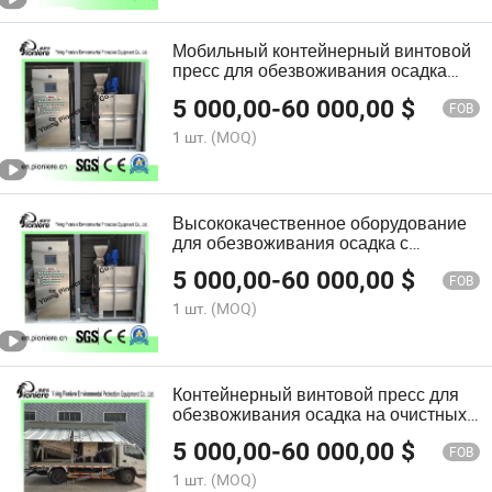
Мобильный контейнерный винтовой
пресс для обезвоживания осадка
для очистки сточных вод
5 000,00
-
60 000,00
$
FOB
1 шт.
(MOQ)
Высококачественное оборудование
для обезвоживания осадка с
помощью винтового пресса для
5 000,00
-
60 000,00
$
очистки сточных вод
FOB
1 шт.
(MOQ)
Контейнерный винтовой пресс для
обезвоживания осадка на очистных
сооружениях сточных вод
5 000,00
-
60 000,00
$
FOB
1 шт.
(MOQ)