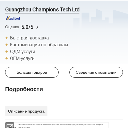
Guangzhou Champion's Tech Ltd
5.0/5
Оценка
Быстрая доставка
Кастомизация по образцам
ОДМ-услуги
OEM-услуги
Больше товаров
Сведения о компании
Подробности
Описание продукта
Имя
Магнитный мобильный чехол металлический держатель объектива подходит для Чехол для мобильного телефона
элемента
iPhone15promax