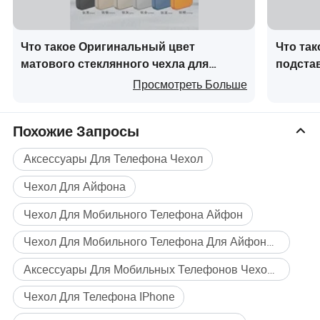
Что такое Оригинальный цвет
Что та
матового стеклянного чехла для
подстав
мобильного телефона для iPhone 17
PRO Max
Просмотреть Больше
PRO 16 15 14 Promax магнитная защита
мультя
от ударов с защитой объектива
для те
Похожие Запросы
Аксессуары Для Телефона Чехол
Чехол Для Айфона
Чехол Для Мобильного Телефона Айфон
Чехол Для Мобильного Телефона Для Айфона Х
Аксессуары Для Мобильных Телефонов Чехол Для Айфона
Чехол Для Телефона IPhone