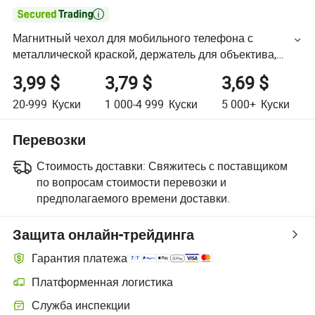

Магнитный чехол для мобильного телефона с
металлической краской, держатель для объектива,
подходит для iPhone16promax чехла для мобильного
3,99 $
3,79 $
3,69 $
телефона
20-999
Куски
1 000-4 999
Куски
5 000+
Куски
Перевозки
Стоимость доставки:
Свяжитесь с поставщиком
по вопросам стоимости перевозки и
предполагаемого времени доставки.
Защита онлайн-трейдинга
Гарантия платежа
Платформенная логистика
Служба инспекции