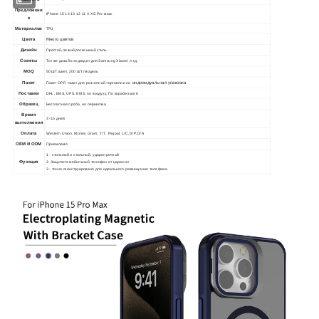
Предложени
IPhone 15 14 13 12 11 X XS Pro макс
е
TPU
Материалов
Цвета
Много цветов
Простой, легкий роскошный стиль
Дизайн
Советы
Тот же дизайн подходит для Samsung Xiaomi и т.д.
MOQ
50 ШТ./цвет, 200 ШТ./модель
Пакет
индивидуальная упаковка
Пакет OPP, пакет для розничной торговли или
Поставки
DHL, EMS, UPS, EMS, по воздуху, По корабельной
Образец
Бесплатная проба, но перевозка
Время
3 -15 дней
выполнения
Paypal, L/C,
D/P,
D/A
Оплата
Western Union, Money Gram, T/T,
OEM И ODM
Приемлемо
1 - стильный и стильный, ударопрочный
Функция
2. Защитите мобильный телефон от царапин
3 - точно сконструировано для идеального размещения телефона