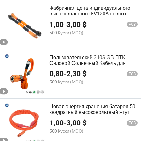
Фабричная цена индивидуального
высоковольтного EV120A нового
энергетического накопителя
1,00
-
3,00
$
проводки
FOB
500 Куски
(MOQ)
Пользовательский 310S ЭВ-ПТК
Силовой Солнечный Кабель для
Высоковольтного Электрического
0,80
-
2,30
$
Провода Фотоэлектрической
FOB
Зарядки Батареи Новая Энергия
500 Куски
(MOQ)
Возобновляемая Проводка
Новая энергия хранения батареи 50
квадратный высоковольтный жгут
проводов ультразвуковой сварки
1,00
-
3,00
$
носа солнечного соединительного
FOB
кабеля для электромобилей
500 Куски
(MOQ)