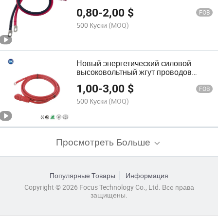
кольцевой терминал новое
0,80
-
2,00
$
энергетическое транспортное
FOB
средство зарядка солнечный кабель
500 Куски
(MOQ)
Новый энергетический силовой
высоковольтный жгут проводов
водонепроницаемый разъем с
1,00
-
3,00
$
клеммой
FOB
500 Куски
(MOQ)
Просмотреть Больше
Популярные Товары
Информация
Copyright © 2026 Focus Technology Co., Ltd. Все права
защищены.