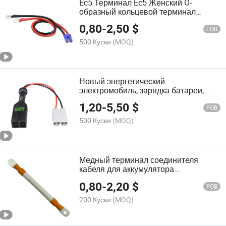
Ec5 Терминал Ec5 Женский O-
образный кольцевой терминал
разъем кабеля
0,80
-
2,50
$
FOB
500 Куски
(MOQ)
Новый энергетический
электромобиль, зарядка батареи,
солнечный кабель, использование
1,20
-
5,50
$
жгутов проводов с разъемом
FOB
500 Куски
(MOQ)
Медный терминал соединителя
кабеля для аккумулятора
электрического транспортного
0,80
-
2,20
$
средства для сборки проводов
FOB
хранения энергии
200 Куски
(MOQ)