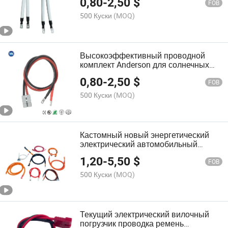
0,80
-
2,50
$
FOB
500 Куски
(MOQ)
Высокоэффективный проводной
комплект Anderson для солнечных
панелей для новых энергетических
0,80
-
2,50
$
транспортных средств
FOB
500 Куски
(MOQ)
Кастомный новый энергетический
электрический автомобильный
аккумулятор устойчивый
1,20
-
5,50
$
проводящий шкаф для хранения
FOB
энергии проводка для
500 Куски
(MOQ)
высоковольтного аккумулятора
переменного и постоянного тока
солнечный кабель
Текущий электрический вилочный
погрузчик проводка ремень