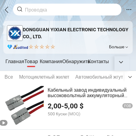
DONGGUAN YIXIAN ELECTRONIC TECHNOLOGY
CO., LTD.
Больше
Главная
Товар
Компания
Обнаружить
Контакты
Все
Мотоциклетный жилет
Автомобильный жгут пров
Кабельный завод индивидуальный
высоковольтный аккумуляторный
разъем проводки для зарядки
2,00
-
5,00
$
электромобилей
FOB
500 Куски
(MOQ)