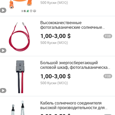
хранения энергии кабель
500 Куски
(MOQ)
фотогальванической солнечной
проводки
Высококачественные
фотогальванические солнечные
силовые соединители с кольцевыми
1,00
-
3,00
$
терминалами для проводки
FOB
500 Куски
(MOQ)
Большой энергосберегающий
силовой шкаф, фотогальваническая
зарядная сборка, провода и кабели,
1,00
-
3,00
$
индивидуальные переменный и
FOB
постоянный ток, возобновляемая
500 Куски
(MOQ)
новая энергия, электрический
трицикл, солнечный кабель
Кабель солнечного соединителя
высокой производительности для
решений по хранению энергии