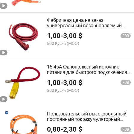
средство накопление энергии
проводка фотогальванический
постоянный ток солнечная панель
кабель
Фабричная цена на заказ
универсальный возобновляемый
источник энергии электрический
1,00
-
3,00
$
кабель для зарядки автомобилей и
FOB
соединительный провод для
500 Куски
(MOQ)
двигателя трактора
15-45A Однополюсный источник
питания для быстрого подключения
нового энергетического солнечного
1,00
-
3,00
$
проводного жгута
FOB
500 Куски
(MOQ)
Пользовательский высоковольтный
постоянный ток аккумуляторный
блок питания панельный разъем для
0,80
-
2,30
$
хранения энергии новый шкаф для
FOB