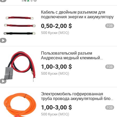
Кабель с двойным разъемом для
подключения энергии к аккумулятору
0,50
-
2,00
$
FOB
500 Куски
(MOQ)
Пользовательский разъем
Андресена медный клеммный
провод солнечной энергии кабель
1,00
-
3,00
$
питания аккумулятора
FOB
500 Куски
(MOQ)
Электромобиль гофрированная
труба провода аккумуляторный блок
высокое напряжение устойчивый
1,00
-
3,00
$
индивидуальный новый
FOB
энергетический транспортное
500 Куски
(MOQ)