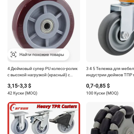
4 Дюймовый супер PU колесо-ролик
3 4 5 Тележка для мебел
с высокой нагрузкой (красный) с
индустрии дюймов ТПР 
6203 подшипником
серые резиновые повор
3,15-3,3 $
0,7-0,85 $
колеса
42 Куски (MOQ)
100 Куски (MOQ)