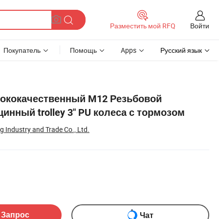
Войти
Разместить мой RFQ
Покупатель
Помощь
Apps
Русский язык
ококачественный M12 Резьбовой
инный trolley 3" PU колеса с тормозом
 Industry and Trade Co., Ltd.
ом
 Запрос
Чат