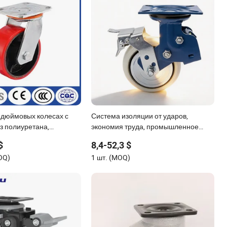
2 дюймовых колесах с
Система изоляции от ударов,
з полиуретана,
экономия труда, промышленное
колеса для тележек.]
тяжелое всенаправленное колесо
$
8,4-52,3 $
OQ)
1 шт. (MOQ)