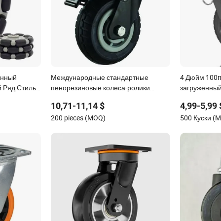
енный
Международные стандартные
4 Дюйм 100
 Ряд Стиль
пенорезиновые колеса-ролики
загруженны
5mm 5inch
промышленные для тяжелых машин
колесо сред
10,71-11,14 $
4,99-5,99 
полиуретана
200 pieces (MOQ)
500 Куски (
промышленн