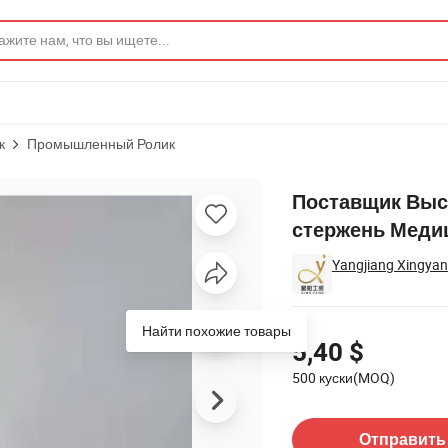
к
Промышленный Ролик
ой стержень Медицинный trolley 3" PU колеса с тормозом
Поставщик Выс
стержень Медиц
Yangjiang Xingyang
Цены
Найти похожие товары
5,40 $
500 куски(MOQ)
Связаться с Поставщик
Отправить