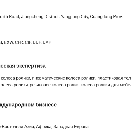
 сверхтяжелые колесики, пневматические колесики, амортизиру
а, медицинские колесики, пластиковые тележки, тележки из
одукты, всего более 50 серий и 1000 типов продукции на ваш 
th Road, Jiangcheng District, Yangjiang City, Guangdong Prov,
технике, мебели, упаковке, транспорте, складах, медицине и д
КР, и мы можем предложить услуги OEM для клиентов. Время до
ный и высокоэффективный бизнес-партнер всегда будет вашим
время производства и хорошее послепродажное обслуживание"
B, EXW, CFR, CIF, DDP, DAP
ы надеемся на сотрудничество с большим количеством клиентов
еская экспертиза
колеса-ролики, пневматические колеса-ролики, пластиковая те
 колеса-ролики, резиновое колесо-ролик, колеса-ролики для мебе
еждународном бизнесе
-Восточная Азия, Африка, Западная Европа