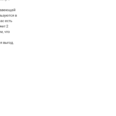
ржавеющей
льзуются в
ас есть
яет 2
м, что
я выгод.