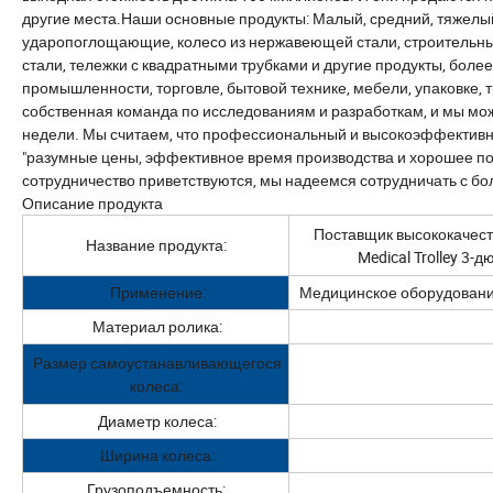
другие места.Наши основные продукты: Малый, средний, тяжелый
ударопоглощающие, колесо из нержавеющей стали, строительны
стали, тележки с квадратными трубками и другие продукты, боле
промышленности, торговле, бытовой технике, мебели, упаковке, т
собственная команда по исследованиям и разработкам, и мы мож
недели. Мы считаем, что профессиональный и высокоэффективны
"разумные цены, эффективное время производства и хорошее п
сотрудничество приветствуются, мы надеемся сотрудничать с бо
Описание продукта
Поставщик высококачест
Название продукта:
Medical Trolley 3
Применение:
Медицинское оборудовани
Материал ролика:
Размер самоустанавливающегося
колеса:
Диаметр колеса:
Ширина колеса:
Грузоподъемность: