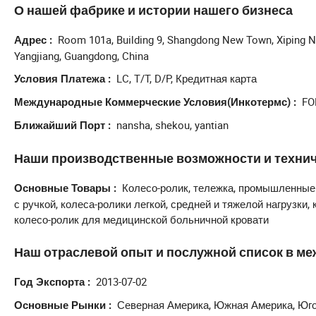
места. Наши основные продукты: легкие, средние, тяжелые,
О нашей фабрике и истории нашего бизнеса
колесики, колесики из нержавеющей стали, строительные лес
нержавеющей стали, квадратные трубные тележки и другие пр
Room 101a, Building 9, Shangdong New Town, Xiping Nor
Адрес
широко используются в промышленности, коммерции, бытовой 
Yangjiang, Guangdong, China
областях. Кроме того, у нас есть собственная команда НИО
LC, T/T, D/P, Кредитная карта
Условия Платежа
обычно составляет 2 недель. Мы верим, что профессиональ
выбором. Мы рассматриваем "разумные цены, эффективное 
FO
Международные Коммерческие Условия(Инкотермс)
девиз. Любые запросы и сотрудничество приветствуются, м
nansha, shekou, yantian
Ближайший Порт
взаимного развития и выгоды
Наши производственные возможности и технич
Колесо-ролик, тележка, промышленные 
Основные Товары
с ручкой, колеса-ролики легкой, средней и тяжелой нагрузки,
колесо-ролик для медицинской больничной кровати
Наш отраслевой опыт и послужной список в м
2013-07-02
Год Экспорта
Северная Америка, Южная Америка, Юго
Основные Рынки