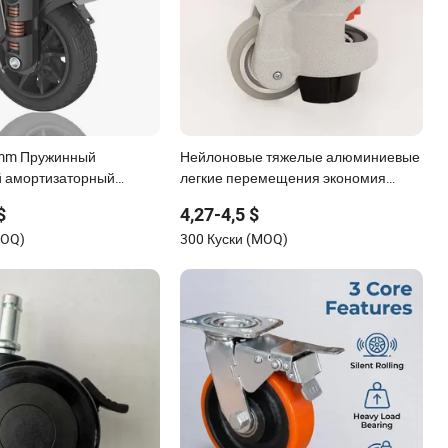
mm Пружинный
Нейлоновые тяжелые алюминиевые
й амортизаторный
легкие перемещения экономия
ней нагрузки из
энергии промышленные поворотные
$
4,27-4,5 $
 с тормозом для
задние боковые регулируемые
MOQ)
300 Куски (MOQ)
ой тележки
пластины с порошковым покрытием
для выравнивания колес