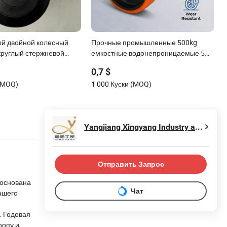
ый двойной колесный
Прочные промышленные 500kg
руглый стержневой
емкостные водонепроницаемые 5
й ПУ медицинский
дюймовые двойные колеса,
0,7 $
мозом
устойчивые к кислотам, для
 (MOQ)
1 000 Куски (MOQ)
стеллажей с конструкцией
роликовых подшипников
Yangjiang Xingyang Industry and Trade Co., Ltd.
Отправить Запрос
 основана
Чат
ашего
. Годовая
ропу и