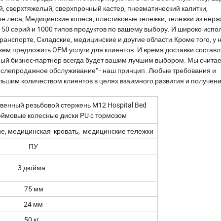
, сверхтяжелый, сверхпрочный кастер, пневматический калитки,
е леса, Медицинские колеса, пластиковые тележки, тележки из не
е 50 серий и 1000 типов продуктов по вашему выбору. И широко испо
ранспорте, Складские, медицинские и другие области.Кроме того, у н
ем предложить OEM-услуги для клиентов. И время доставки составл
й бизнес-партнер всегда будет вашим лучшим выбором. Мы считае
ослепродажное обслуживание" - наш принцип. Любые требования и
льшим количеством клиентов в целях взаимного развития и получени
венный резьбовой стержень M12 Hospital Bed
-дюймовые колесные диски PU с тормозом
е, медицинская кровать, медицинские тележки
ПУ
3 дюйма
75 мм
24 мм
50 кг