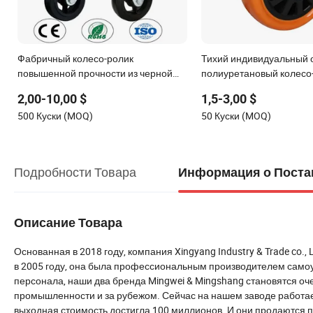
Фабричный колесо-ролик
Тихий индивидуальный
повышенной прочности из черной
полиуретановый колесо
резины для промышленного
тяжелого и сверхтяжело
2,00-10,00 $
1,5-3,00 $
оборудования, тележки, грузовика,
назначения
500 Куски (MOQ)
50 Куски (MOQ)
промышленное колесо-ролик
Подробности Товара
Информация о Поста
Описание Товара
Основанная в 2018 году, компания Xingyang Industry & Trade co
в 2005 году, она была профессиональным производителем самоу
персонала, наши два бренда Mingwei & Mingshang становятся о
промышленности и за рубежом. Сейчас на нашем заводе работае
выходная стоимость достигла 100 миллионов. И они продаются по