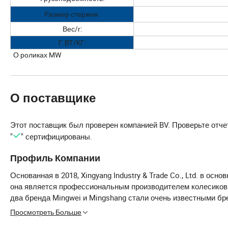
Размер стержня:
Вес/г:
Г.ВТ/КГ:
О роликах MW
О поставщике
Этот поставщик был проверен компанией BV. Проверьте отче
"
" сертифицированы.
Профиль Компании
Основанная в 2018, Xingyang Industry & Trade Co., Ltd. в ос
она является профессиональным производителем колесиков б
два бренда Mingwei и Mingshang стали очень известными бр
время на нашей фабрике работает более 200 сотрудников, и
Просмотреть Больше
продукции достигла 100million., и они продаются в почти 40