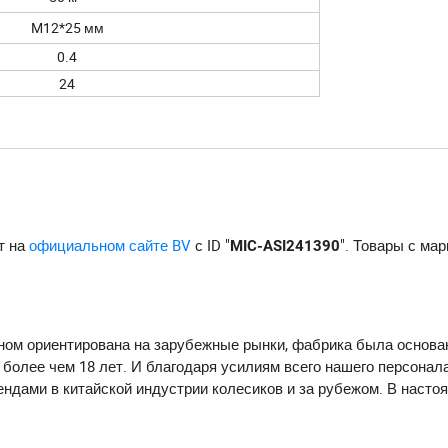
M12*25 мм
0.4
24
т на
официальном сайте BV
с ID "
". Товары с ма
MIC-ASI241390
новном ориентирована на зарубежные рынки, фабрика была основан
олее чем 18 лет. И благодаря усилиям всего нашего персонал
ендами в китайской индустрии колесиков и за рубежом. В насто
 она занимает площадь 35 000 квадратных метров. Годовая стои
 городах Китая и экспортируются в Юго-Восточную Азию, Европу и