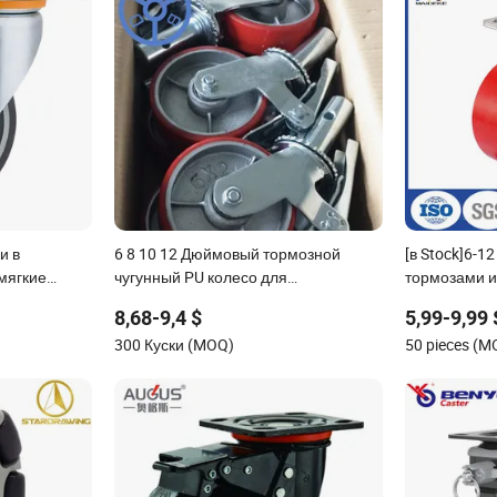
и в
6 8 10 12 Дюймовый тормозной
[в Stock]6-1
мягкие
чугунный PU колесо для
тормозами и
отные
строительных лесов
поворотные 
8,68-9,4 $
5,99-9,99 
300 Куски (MOQ)
50 pieces (M