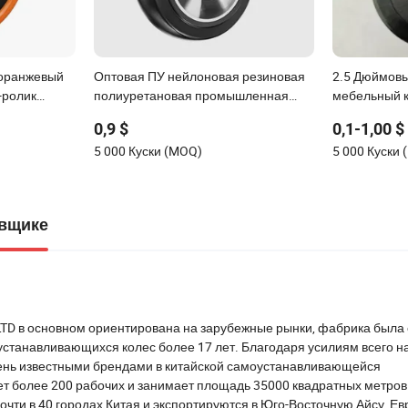
 оранжевый
Оптовая ПУ нейлоновая резиновая
2.5 Дюймов
-ролик
полиуретановая промышленная
мебельный к
го
строительная мебельная
ролик черны
0,9 $
0,1-1,00 $
поворотная тяжелая прочная ручная
ролик с тор
5 000 Куски (MOQ)
5 000 Куски
тележка колесо-ролик
вщике
., LTD в основном ориентирована на зарубежные рынки, фабрика была
станавливающихся колес более 17 лет. Благодаря усилиям всего н
чень известными брендами в китайской самоустанавливающейся
т более 200 рабочих и занимает площадь 35000 квадратных метров
чти в 40 городах Китая и экспортируются в Юго-Восточную Айсу, Ев