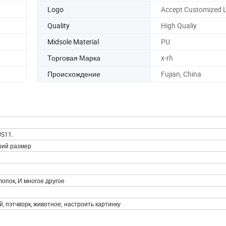
Logo
Accept Customized 
Quality
High Qualiy
Midsole Material
PU
Торговая Марка
x-rh
Происхождение
Fujian, China
S11.
ший размер
хлопок, И многое другое
, пэтчворк, животное; настроить картинку