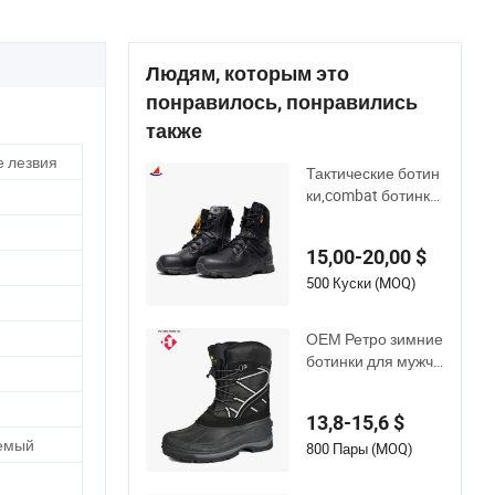
Людям, которым это
понравилось, понравились
также
 лезвия
Тактические ботин
ки,combat ботинки,
уличная обувь с по
дошвой из ПУ, раб
15,00-20,00 $
очая форма
500 Куски (MOQ)
ОЕМ Ретро зимние
ботинки для мужчи
н - водонепроница
емые теплые утеп
13,8-15,6 $
ленные мужские с
емый
нежные ботинки
800 Пары (MOQ)