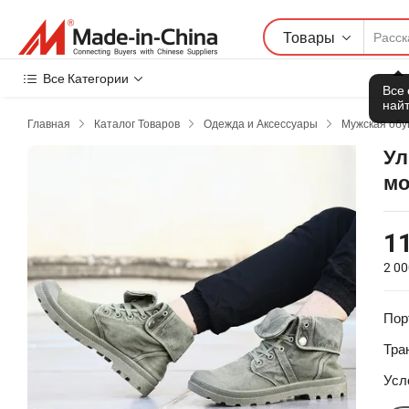
Товары
Все Категории
Все
найт
Главная
Каталог Товаров
Одежда и Аксессуары
Мужская обу



Ул
мо
11
2 0
Пор
Тра
Усл