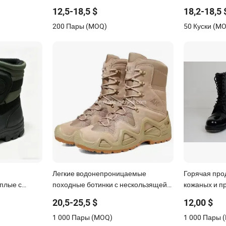
жские
прочные легкие повседневные
Ботинки Топ
12,5-18,5 $
18,2-18,5 
охотничьи туристические защитные
Высококачес
200 Пары (MOQ)
50 Куски (M
ботинки для мужчин с кожаной
Открытом В
резиновой подошвой оптом
Джунгли Бот
Зеленые Кож
Ботинки
Легкие водонепроницаемые
Горячая про
плые с
походные ботинки с нескользящей
кожаных и п
активностей
подошвой для горных восхождений,
стильных бо
20,5-25,5 $
12,00 $
охоты и треккинга на открытом
водонепрони
1 000 Пары (MOQ)
1 000 Пары 
воздухе
открытом во