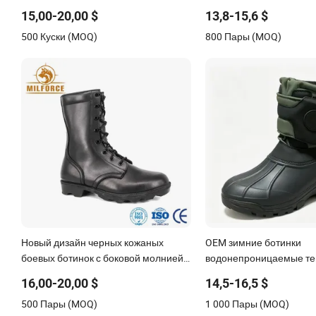
из ПУ, рабочая форма
теплые утепленные му
15,00-20,00 $
13,8-15,6 $
снежные ботинки
500 Куски (MOQ)
800 Пары (MOQ)
Новый дизайн черных кожаных
OEM зимние ботинки
боевых ботинок с боковой молнией,
водонепроницаемые те
джунгли, рабочие ботинки
мехом для всех зимних 
16,00-20,00 $
14,5-16,5 $
500 Пары (MOQ)
1 000 Пары (MOQ)