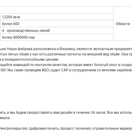
12200 кв.м.
более 600
Области
4 производственных линий
более 8000000 пар
Сямыне Наша фабрика расположена в Вэньчжоу, является экспортным предприя
итых литых обуви.у нас есть различные патенты на внешний вид обуви. Она 
м и конкурентоспособными ценами.
ющейся командой по контролю качества, которая имеет богатый опыт в созда
 ISO. Мы также проводим BSCI, аудит CAP и сотрудничаем со многими зарубе
ить, и мы будем предоставлять вам дизайн в течение 24 часов. Все мы испол
верха.
электропокрытия, Цифровая печать, процесс тиснения, отражательные маркер