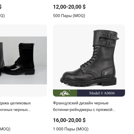
 Комбат
$
12,00-20,00 $
твенные Ботинки На
OQ)
500 Пары (MOQ)
оздухе Пустынные
инки Безопасности
аные Тактические
дажа целиковых
Французский дизайн черные
рочных черных
ботинки-рейнджеры с пряжкой
тинок,
Гудиер
16,00-20,00 $
цаемых для солдат на
(MOQ)
1 000 Пары (MOQ)
здухе