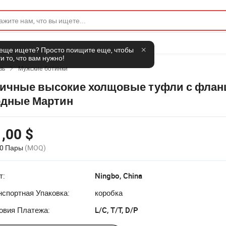
 еще ищете? Просто поищите еще, чтобы
и то, что вам нужно!
вь
Мужские ботинки

ичные высокие холщовые туфли с флан
дные Мартин
,00 $
00 Пары
(MOQ)
т:
Ningbo, China
нспортная Упаковка:
коробка
овия Платежа:
L/C, T/T, D/P