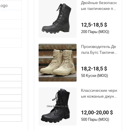
Двойные безопасн
Logo
ые тактические пр
емиум-duty водоне
проницаемые про
12,5-18,5 $
чные легкие повсе
дневные охотничь
200 Пары (MOQ)
и туристические за
щитные ботинки д
Производитель Де
ля мужчин с кожан
льта Бутс Тактичес
ой резиновой подо
кие Походные Деш
швой оптом
евые Ботинки Топ
18,2-18,5 $
Комбат Высококач
ественные Ботинк
50 Куски (MOQ)
и На Открытом Воз
духе Пустынные Д
Классические черн
жунгли Ботинки Бе
ые кожаные джунг
зопасности Зелен
ли ботинки пустын
ые Кожаные Такти
ные ботинки
ческие Ботинки
12,00-20,00 $
500 Пары (MOQ)