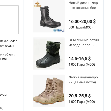
Новый дизайн чер
ных кожаных боев
ых ботинок с боков
ой молнией, джунг
16,00-20,00 $
ли, рабочие ботинк
и
500 Пары (MOQ)
OEM зимние ботин
тием с более
ки водонепроница
производит
емые теплые с мех
ом для всех зимни
нии обуви и
14,5-16,5 $
жными
х активностей
1 000 Пары (MOQ)
Легкие водонепро
ницаемые походн
ые ботинки с неско
льзящей подошво
ьзуем
20,5-25,5 $
й для горных восхо
ждений, охоты и тр
1 000 Пары (MOQ)
еккинга на открыто
ы,