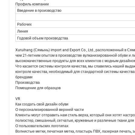
Профиль компании
Введение в производство
Рабочих
Линия
Годовой объем производства
Xuruihang (Сямынь) import and Export Co., Ltd., расположенный в 
чем 21-летним опытом в производстве вулканизированной обуви и л
высококачественные продукты для всех клиентов с модным дизайно
Что касается системы контроля качества, мы славились нашей выда
контроле качества, необходимый для стандартной системы качества
брендами
Производства
Помещение для образцов
VR
Как создать свой дизайн обуви
О персонализированной верхней части
Клиенты могут отправить нам стиль верха, который они хотят настро
полиэстер, смешанный, сетчатые, кружевные и различные ткани для 
О пользовательских логотипах
Волнистые метки, печатная метка, пластырь ПВХ, лазерная печать, 