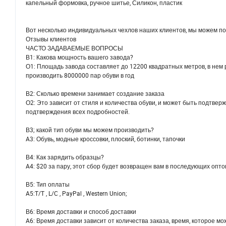
капельный формовка, ручное шитье, Силикон, пластик
Вот несколько индивидуальных чехлов наших клиентов, мы можем подобр
Отзывы клиентов
ЧАСТО ЗАДАВАЕМЫЕ ВОПРОСЫ
В1: Какова мощность вашего завода?
О1: Площадь завода составляет до 12200 квадратных метров, в нем 
производить 8000000 пар обуви в год
В2: Сколько времени занимает создание заказа
О2: Это зависит от стиля и количества обуви, и может быть подтве
подтверждения всех подробностей.
В3; какой тип обуви мы можем производить?
A3: Обувь, модные кроссовки, плоский, ботинки, тапочки
В4: Как зарядить образцы?
A4: $20 за пару, этот сбор будет возвращен вам в последующих опто
В5: Тип оплаты
A5:T/T , L/C , PayPal , Western Union;
В6: Время доставки и способ доставки
A6: Время доставки зависит от количества заказа, время, которое м