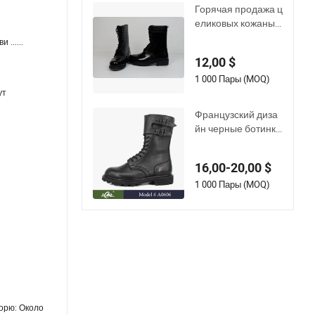
м воздухе
Горячая продажа ц
еликовых кожаных
и прочных черных
......
стильных ботинок,
12,00 $
водонепроницаем
ых для солдат на о
1 000 Пары (MOQ)
ткрытом воздухе
ут
Французский диза
йн черные ботинки
-рейнджеры с пряж
кой Гудиер
16,00-20,00 $
1 000 Пары (MOQ)
морю: Около