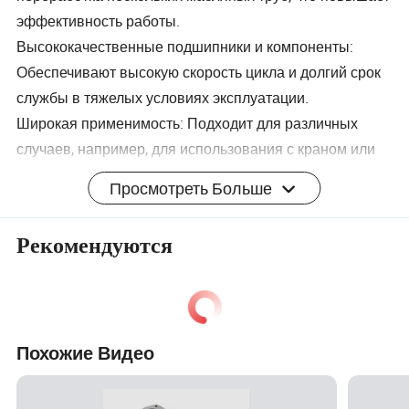
эффективность работы.
Высококачественные подшипники и компоненты:
Обеспечивают высокую скорость цикла и долгий срок
службы в тяжелых условиях эксплуатации.
Широкая применимость: Подходит для различных
случаев, например, для использования с краном или
подъемными механизмами вилочного погрузчика.
Просмотреть Больше
Конструкция и конструкция: Обеспечивает постоянное
повторяющееся движение размотки/размотки, что
Рекомендуются
обеспечивает надежную работу.
При использовании гидравлического масляного
мотовила важно избегать перегрузки, регулярно
проверять состояние каждого компонента,
Похожие Видео
поддерживать чистоту и соблюдать надлежащие
рабочие процедуры. Выберите подходящие модели и
спецификации в зависимости от фактических