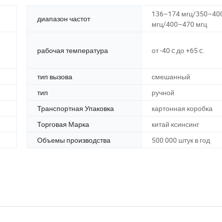
136–174 мгц/350–40
диапазон частот
мгц/400–470 мгц
рабочая температура
от -40 c до +65 c.
тип вызова
смешанный
тип
ручной
Транспортная Упаковка
картонная коробка
Торговая Марка
китай ксинсинг
Объемы производства
500 000 штук в год