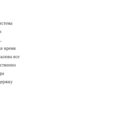
истема
и
,
же время
вызова все
дственно
ра
держку