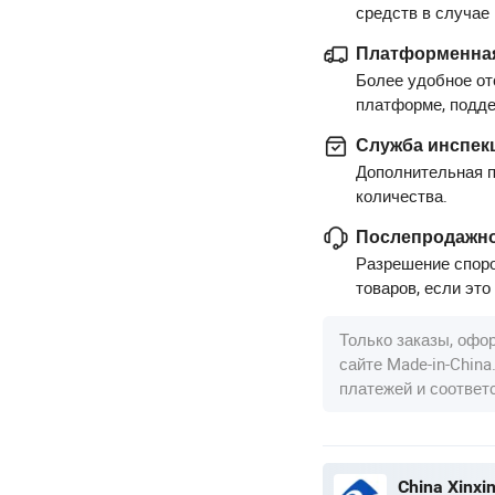
средств в случае
Платформенная
Более удобное от
платформе, подд
Служба инспек
Дополнительная п
количества.
Послепродажно
Разрешение споро
товаров, если это
Только заказы, офо
сайте Made-in-Chin
платежей и соотве
China Xinxin