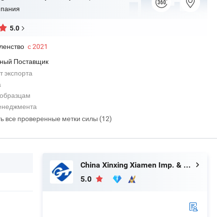
мпания
5.0
ленство
с 2021
ный Поставщик
т экспорта
а
 образцам
енеджмента
ть все проверенные метки силы (12)
China Xinxing Xiamen Imp. & Exp. Co., Ltd.
5.0