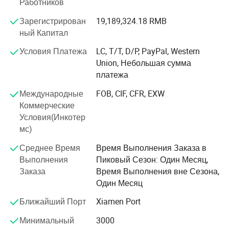
Работников
правительственных агентства. Кроме этого, мы также
работать с некоторых известных марок по тактическим
Зарегистрирован
19,189,324.18 RMB
и на открытом воздухе.
ный Капитал
Мы принимали участие в торгах из стран Африки,
Условия Платежа
LC, T/T, D/P, PayPal, Western
Ближнего Востока, Южной Америки и Азии на
Union, Небольшая сумма
регулярной основе. Кроме этого мы также
платежа
сотрудничала с рядом известных торговых марок на
Международные
FOB, CIF, CFR, EXW
открытом воздухе и завоевали доверие и
Коммерческие
подтверждение от клиентов во всем мире.
Условия(Инкотер
Мы считаем, что качество жизни военных
мс)
предприятий, и всегда ведения бизнеса с жесткого
Среднее Время
Время Выполнения Заказа в
соблюдения. Основанные на философии "Качество,
Выполнения
Пиковый Сезон: Один Месяц,
доставки и обслуживания", мы будем постоянно
Заказа
Время Выполнения вне Сезона,
удовлетворения наших клиентов с передовой
Один Месяц
технологией, качеству и чутком после службы
Ближайший Порт
Xiamen Port
мы всегда будем соблюдать международной практики
и принцип равенства и взаимной выгоды, и мы
Минимальный
3000
искренне надеемся создать широкие партнерские