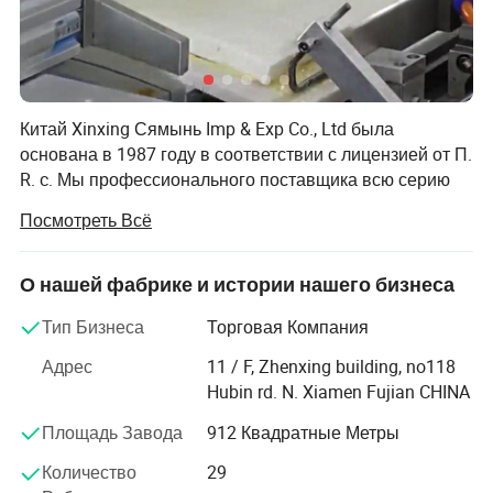
Китай Xinxing Сямынь Imp & Exp Co., Ltd была
основана в 1987 году в соответствии с лицензией от П.
R. c. Мы профессионального поставщика всю серию
военного снаряжения и оборудования в течение
Посмотреть Всё
более чем 30 лет. В состав Китая Xinxing Corp., мы не
только наше собственное военное обмундирование
завода, а также собственные сотен производителей в
О нашей фабрике и истории нашего бизнеса
рюкзак, майка, ботинки и баллистические элементы,
Тип Бизнеса
Торговая Компания
беспорядков и так далее
Адрес
11 / F, Zhenxing building, no118
у нас есть опыт экспорта в более чем 70 странах для
Hubin rd. N. Xiamen Fujian CHINA
военнослужащих и сотрудников полиции, с годовой
экспорт текучести кадров в размере 60 000 000,00.
Площадь Завода
912 Квадратные Метры
Наша главная задача - военный и полицейский
Количество
29
питания продуктов для иностранных