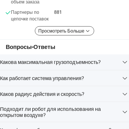
объем заказа
отношения с друзьями во всем мире в области
Партнеры по
881
разработки боеприпасов и материально-техническое
цепочке поставок
оборудование.
Просмотреть Больше
Вопросы-Ответы
Какова максимальная грузоподъемность?
Робот обладает высокой грузоподъемностью – 750 кг,
Как работает система управления?
что позволяет использовать его для транспортировки
крупного оборудования и материалов.
Он оснащен системой дифференциального
Каков радиус действия и скорость?
управления четырьмя колесами с независимыми
двигателями мощностью 1000 Вт, что обеспечивает
Робот обеспечивает радиус действия 45 км при
возможность поворота на месте и маневренность.
Подходит ли робот для использования на
максимальной скорости 20 км/ч.
открытом воздухе?
Да, он имеет степень защиты IP54, что делает его