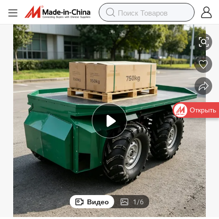
ортные роботы для логистики
Тяжелые грузовые четырехколесные различные беспилотные трансп
Открыть
Видео
1
/
6