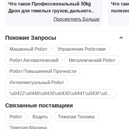
Что такое Профессиональный 50kg
Что так
Дрон для тяжелых грузов, дальнего
полезн
радиуса действия, пожаротушения и
Грузов
Просмотреть Больше
доставки
Похожие Запросы
Машинный Робот
Управление Роботами
Робот Автоматический
Металлический Робот
Робот Повышенной Прочности
Интеллектуальный Робот
\u0422\u0440\u0430\u043D\u0441\u043F\u043E\u0440\u0442\u043D\u044B\u0439 \u0420\u043E\u0431\u043E\u0442 AGV Массовая покупка
Связанные поставщики
Робот
Водить
Тяжелая Техника
Тяжелая Машина