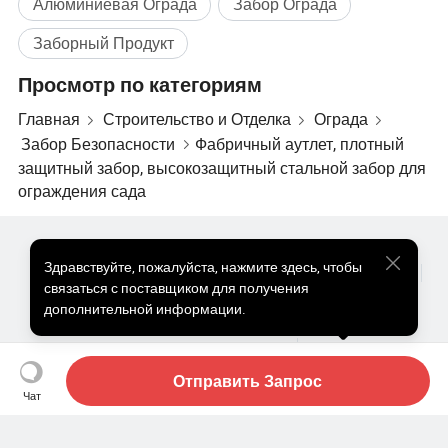
Алюминиевая Ограда
Забор Ограда
Заборный Продукт
Просмотр по категориям
Главная
Строительство и Отделка
Ограда
Забор Безопасности
Фабричный аутлет, плотный
защитный забор, высокозащитный стальной забор для
ограждения сада
Популярные Товары
Цена На Популярные Товары
Здравствуйте
,
пожалуйста, нажмите здесь, чтобы
Оптом Горячие Товары
Звездный покупатель
ПК Сайт
связаться с поставщиком для получения
Информация
дополнительной информации.
О нас
Пользовательское соглашение
Политика конфиденциальности
Контакты
Copyright © 2026 Focus Technology Co., Ltd. All Rights Reserved
Отправить Запрос
Чат