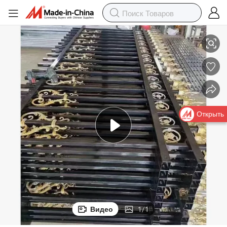
ной забор для ограждения сада
Фабричный аутлет, плотный защитный забор, высокозащитный сталь
Открыть
Видео
1
/
1