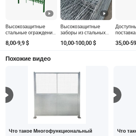
Высокозащитные
Высокозащитные
Доступн
стальные ограждения,
заборы из стальных
поставка
решения для тяжелых
решеток от компании
высокоз
8,00-9,9 $
10,00-100,00 $
35,00-59
условий эксплуатации,
Tech Shine Grating
прочного
доступная
(TSG)
алюминие
оцинкованная сталь с
кованого
Похожие видео
антивандальными
черного
профилями, столб,
оцинков
дизайн кованого
стальног
железа, выберите
профили
палисадный забор
стальног
садового
Что такое Многофункциональный
Что та