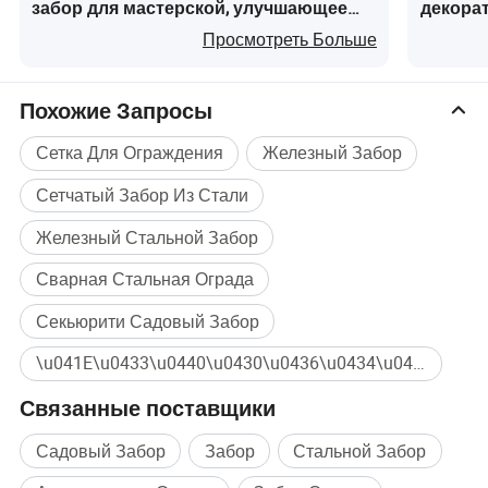
забор для мастерской, улучшающее
декорат
решение для изоляции фабрики
для жил
Просмотреть Больше
промыш
забор
Похожие Запросы
Сетка Для Ограждения
Железный Забор
Сетчатый Забор Из Стали
Железный Стальной Забор
Сварная Стальная Ограда
Секьюрити Садовый Забор
\u041E\u0433\u0440\u0430\u0436\u0434\u0435\u043D\u0438\u0435 \u0418\u0437 \u0412\u044B\u0441\u043E\u043A\u043E\u043E\u0445\u0440\u0430\u043D\u043D\u044B\u0445 \u0421\u0442\u0430\u043B\u044C\u043D\u044B\u0445 \u041A\u043E\u043D\u0441\u0442\u0440\u0443\u043A\u0446\u0438\u0439 Массовая покупка
Связанные поставщики
Садовый Забор
Забор
Стальной Забор