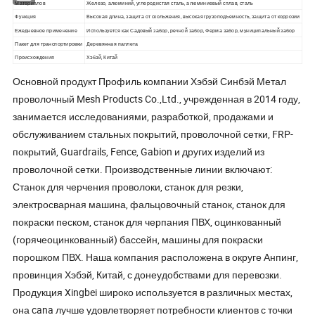
Материалов
Железо, алюминий, углеродистая сталь, алюминиевый сплав, сталь
Функция
Высокая длина, защита от скольжения, высокая грузоподъемность, защита от коррозии
Ежедневное применение
Используется как Садовый забор, речной забор, Ферма забор, муниципальный забор
Пакет для транспортировки
Деревянная паллета
Происхождения
Хэбэй, Китай
Основной продукт Профиль компании Хэбэй Синбэй Метал
проволочный Mesh Products Co.,Ltd., учрежденная в 2014 году,
занимается исследованиями, разработкой, продажами и
обслуживанием стальных покрытий, проволочной сетки, FRP-
покрытий, Guardrails, Fence, Gabion и других изделий из
проволочной сетки. Производственные линии включают:
Станок для черчения проволоки, станок для резки,
электросварная машина, фальцовочный станок, станок для
покраски песком, станок для черпания ПВХ, оцинкованный
(горячеоцинкованный) бассейн, машины для покраски
порошком ПВХ. Наша компания расположена в округе Анпинг,
провинция Хэбэй, Китай, с донеудобствами для перевозки.
Продукция Xingbei широко используется в различных местах,
она cana лучше удовлетворяет потребности клиентов с точки