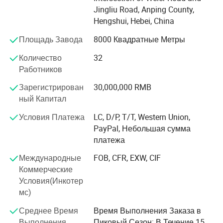
машин. Наша компания находится в графстве Anping
Jingliu Road, Anping County,
в провинции Хэбэй, Китай, с удобным транспортным
Hengshui, Hebei, China
сообщением. Продукция Xingbei широко используются
Площадь Завода
8000 Квадратные Метры
в различных местах, она может более эффективно
удовлетворять потребности клиентов в плане качества
Количество
32
и безопасности, салон красоты и удобство установки.
Работников
Xingbei искренне надеется на установление
Зарегистрирован
30,000,000 RMB
долгосрочных хорошие деловые отношения с
ный Капитал
клиентами во всем мире на основе искреннего и
взаимной выгоды. Мы рады работать вместе с вами и
Условия Платежа
LC, D/P, T/T, Western Union,
в конечном итоге привести вам удовлетворены
PayPal, Небольшая сумма
продуктов. Надеемся на ваш запрос со всего мира.
платежа
Международные
FOB, CFR, EXW, CIF
Коммерческие
Условия(Инкотер
мс)
Среднее Время
Время Выполнения Заказа в
Выполнения
Пиковый Сезон: В Течение 15