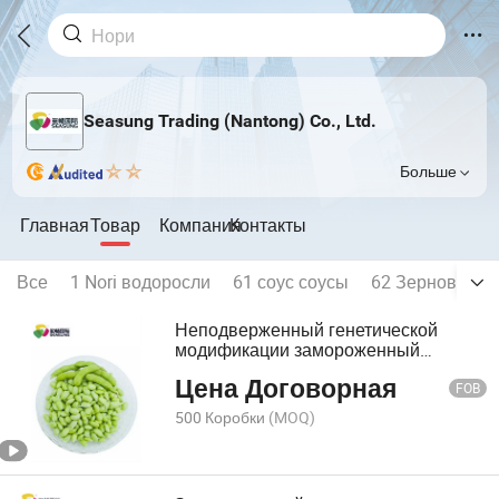
Seasung Trading (Nantong) Co., Ltd.
Больше
Главная
Товар
Компания
Контакты
Все
1 Nori водоросли
61 соус соусы
62 Зерновые п
Неподверженный генетической
модификации замороженный
эдамаме, IQF эдамаме,
Цена Договорная
замороженные соевые бобы,
FOB
молодые зеленые бобы
500 Коробки
(MOQ)