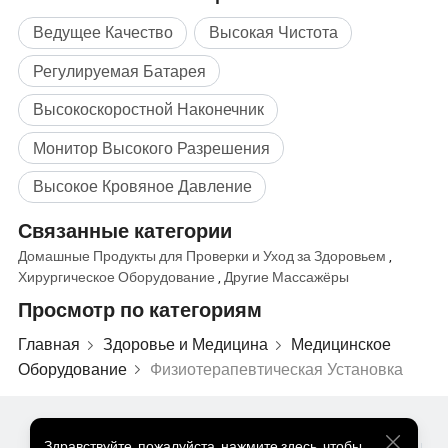
Ведущее Качество
Высокая Чистота
Регулируемая Батарея
Высокоскоростной Наконечник
Монитор Высокого Разрешения
Высокое Кровяное Давление
Связанные категории
Домашные Продукты для Проверки и Уход за Здоровьем
,
Хирургическое Оборудование
,
Другие Массажёры
Просмотр по категориям
Главная
Здоровье и Медицина
Медицинское
Оборудование
Физиотерапевтическая Установка
Популярные Товары
Цена На Популярные Товары
Здравствуйте
,
пожалуйста, нажмите здесь, чтобы