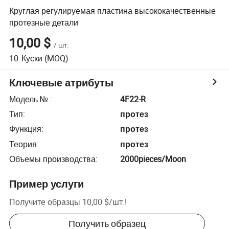
Круглая регулируемая пластина высококачественные
протезные детали
10,00 $
/
шт.
10
Куски
(MOQ)
Ключевые атрибуты
Модель №.
:
4F22-R
Тип
:
протез
Функция
:
протез
Теория
:
протез
Объемы производства
:
2000pieces/Moon
Пример услуги
Получите образцы
10,00 $
/
шт.
!
Получить образец