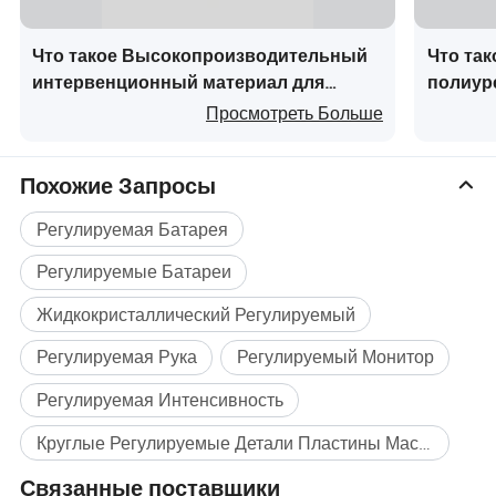
Что такое Высокопроизводительный
Что та
интервенционный материал для
полиур
ортопедических решений по
пласти
Просмотреть Больше
тазобедренному суставу
улучше
Похожие Запросы
Регулируемая Батарея
Регулируемые Батареи
Жидкокристаллический Регулируемый
Регулируемая Рука
Регулируемый Монитор
Регулируемая Интенсивность
Круглые Регулируемые Детали Пластины Массовая покупка
Связанные поставщики