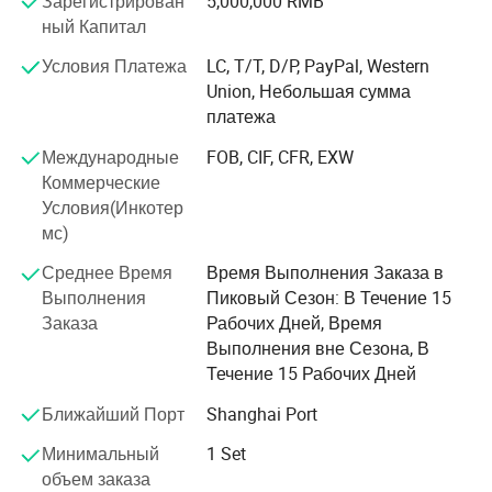
Зарегистрирован
5,000,000 RMB
гарантировать потреблять», опираясь на мощные
ный Капитал
научные исследования Университета науки и техники
Хуажонг, полный набор систем для
Условия Платежа
LC, T/T, D/P, PayPal, Western
ультрафиолетового лазера, промышленного
Union, Небольшая сумма
оптического волокна, были разработаны лазерные
платежа
изделия из углекислого газа и проведены визуальные
Международные
FOB, CIF, CFR, EXW
проверки, в ходе которых были использованы
Коммерческие
новейшие технологии маркировки и отслеживания
Условия(Инкотер
контрафактной продукции для этикетирования и
мс)
борьбы с подделкой пищевых продуктов и напитков,
биомедицины, автозапчастей, ежедневной косметики,
Среднее Время
Время Выполнения Заказа в
материалов для кабелей и труб, строительных
Выполнения
Пиковый Сезон: В Течение 15
материалов, электроники, аэрокосмической
Заказа
Рабочих Дней, Время
промышленности, оборудования и инструментов, и
Выполнения вне Сезона, В
т.д., освоить опыт применения различных
Течение 15 Рабочих Дней
промышленных сценариев, направленных на
Ближайший Порт
Shanghai Port
обеспечение пользователей стабильными и
надежными продуктами и услугами лазерного
Минимальный
1 Set
кодирования и визуального контроля, помочь
объем заказа