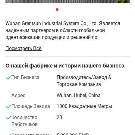
Wuhan Grentsun Industrial System Co., Ltd. Является
надежным партнером в области глобальной
идентификации продукции и решений по
отслеживанию контрафактной продукции, а также
Посмотреть Всё
предлагает полный спектр инновационных и зрелых
лазерных, струйных и контрафактных продуктов и
технологий отслеживания происхождения продукции.
О нашей фабрике и истории нашего бизнеса
Отдел разработки и производства, отдел
Тип Бизнеса
Производитель/Завод &
производственных и торговых услуг в одном отделе,
Торговая Компания
который предоставляет комплексные решения для
обеспечения качества и безопасности продукции в
Адрес
Wuhan, Hubei, China
соответствии с нормативными требованиями и
Площадь Завода
1000 Квадратные Метры
требованиями рынка.
Количество
20
Компания, основанная в 2010 году, отстаивает бизнес-
Работников
и социальную философию «идентификации
информации о безопасности, пользователей можно