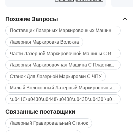
Стекла
стекла,
светод
Похожие Запросы
Поставщик Лазерных Маркировочных Машин С Волоконным Лазером
Лазерная Маркировка Волокна
Части Лазерной Маркировочной Машины С Волоконным Лазером
Лазерная Маркировочная Машина С Пластиковым Волокном
Станок Для Лазерной Маркировки С ЧПУ
Малый Волоконный Лазерный Маркировочный Станок
\u041C\u0430\u0448\u0438\u043D\u0430 \u0414\u043B\u044F \u041C\u0430\u0440\u043A\u0438\u0440\u043E\u0432\u043A\u0438 \u0412\u043E\u043B\u043E\u043A\u043E\u043D\u043D\u044B\u0445 \u041B\u0430\u0437\u0435\u0440\u043D\u044B\u0445 \u0423\u0441\u0442\u0440\u043E\u0439\u0441\u0442\u0432 Массовая покупка
Связанные поставщики
Лазерный Гравировальный Станок