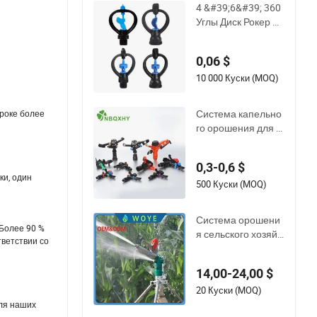
4 &#39;6&#39; 360
Углы Диск Рокер С
принклер Садовый
Спринклер Сельск
0,06 $
охозяйственный Га
зонный Шланг Спр
10 000 Куски (MOQ)
инклер Ротационн
ое Орошение Расп
Система капельно
троке более
ыление
го орошения для с
ельского хозяйства
Дачный комплект о
0,3-0,6 $
борудования для п
ки, один
олива на длинные
500 Куски (MOQ)
расстояния 360 гр
адус Пластик POM
Система орошени
PC PVC ABS Микро
 Более 90 %
я сельского хозяйс
комплект фитингов
тветствии со
тва с большим дож
клапан ударного в
девым пистолетом
одяного распылит
14,00-24,00 $
для полива
еля
20 Куски (MOQ)
для наших