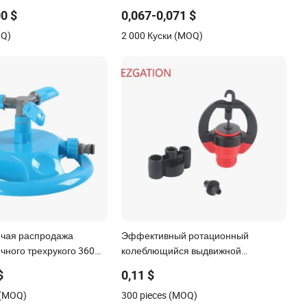
 большой дождеватель
сельскохозяйственной
00 $
0,067-0,071 $
ы орошения фермы
ирригационной системы
OQ)
2 000 Куски (MOQ)
ячая распродажа
Эффективный ротационный
чного трехрукого 360
колеблющийся выдвижной
вращающегося садового
микрораспылитель для полива
$
0,11 $
дяного распылителя
газонов из пластика
 (MOQ)
300 pieces (MOQ)