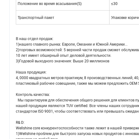
Положение во время всасывания(S)
≤30
Транспортный пакет
Упаковке корич
В наш отдел продаж:
1)нашего главного рынка: Европе, Океании и Южной Америки...
2)торговых возможностей: 5 верхней части продаж сможет обслужив
10 лет имеет обширный опыт деловой деятельности.
3)Годовой выходного значения: Выше 20 миллионов
Наша продукция:
4, 0000 квадратных метров практикум, 8 производственных линий, 4
пластиковый рабочее совещание, также мы можем предложить OEM Se
Контроль качества:
Мы гарантируем для обеспечения общего решения для клиентов путе
нашей продукции являются TUV certified. Все члены наших сотрудни
стандартом ISO 9001, чтобы соответствовать или превышать ожида
R& D:
Wellshine core конкурентоспособности также лежит в нашей привер
1)Wellshine проблем для быстрого запуска новых продуктов с инн