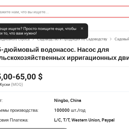
 еще ищете? Просто поищите еще, чтобы
и то, что вам нужно!
седневного спроса
Садоводство и Продукция по Cадоводству
Садовый


5-дюймовый водонасос. Насос для
льскохозяйственных ирригационных дв
,00-65,00 $
Куски
(MOQ)
т:
Ningbo, China
емы производства:
100000 шт./год
овия Платежа:
L/C, T/T, Western Union, Paypal