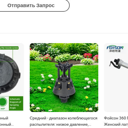
Отправить Запрос
нный
Средний - диапазон колеблющегося
Фойсон 360 П
зонный
распылителя: низкое давление,
Женский ла