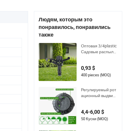
Людям, которым это
понравилось, понравились
также
Оптовая 3/4plastic
Садовые распылит
ели Вращающаяс
я водяная ирригац
0,93 $
ия для садов и ого
родов
400 pieces (MOQ)
Регулируемый рот
ационный выдвиж
ной садовый газон
ный ирригационны
4,4-6,00 $
й спринклер автом
атический распыл
50 Куски (MOQ)
итель