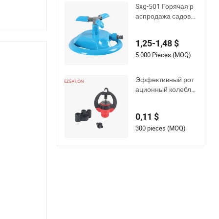
Sxg-501 Горячая р
аспродажа садово
го уличного трехру
кого 360 градусног
1,25-1,48 $
о вращающегося с
адового орошения
5 000 Pieces (MOQ)
водяного распыли
теля
Эффективный рот
ационный колеблю
щийся выдвижной
микрораспылител
0,11 $
ь для полива газон
ов из пластика
300 pieces (MOQ)