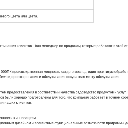
невого цвета или цвета.
ать наших клиентов. Наш менеджер по продажам, которые работают в этой с
0, 000ПК производственная мощность каждого месяца, один практикум обработ
rvice, проектирования и обслуживания покупателя метку обслуживания.
м предоставления в соответствии качества садоводство продуктов и услуг.
ков были хорошо подготовлены для того, что компания работает в точном соо
ния наших клиентов.
женности к инновациям.
овационным дизайном и элегантные функциональные возможности программы 