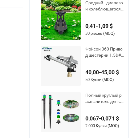
Средний - диапазо
н колеблющегося
распылителя: низк
ое давление, эфф
0,41-1,09 $
ективный и равном
ерный полив
30 pieces (MOQ)
Фойсон 360 Приво
д шестерни 1.5&#3
9;&#39; Женский л
атунный материал
40,00-45,00 $
дождеватель боль
шой дождеватель
50 Куски (MOQ)
для системы орош
ения фермы
Полный круглый р
аспылитель для са
да, микрораспылит
ель для сельскохоз
0,067-0,071 $
яйственной иррига
ционной системы
2 000 Куски (MOQ)