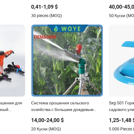
лер
эффективный и равномерный полив
дождеватель
0,41-1,09 $
40,00-45,
итель
для систем
30 pieces (MOQ)
50 Куски (M
ошения для
Система орошения сельского
Sxg-501 Гор
чный
хозяйства с большим дождевым
садового ули
 для полива
пистолетом для полива
градусного 
14,00-24,00 $
1,25-1,48 
 360 градус
орошения во
20 Куски (MOQ)
5 000 Pieces
BS