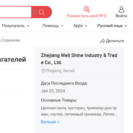
Войти
Разместить мой RFQ
Покупатель
Помощь
Apps
Русский язык
 Спринклер
Делиться
Zhejiang Well Shine Industry & Trad
игателей
e Co., Ltd.
Zhejiang, Китай

Дата Последнего Входа:
Jan 25, 2024
Основные Товары:
Цепная пила, кусторез, триммер для тр
авы, скутер, литиевый триммер, Литиев
ая щетка, ножницы для живой изгороди,
Больше
распылитель Knapsack Power, шнек Зе
мли, электрический скутер