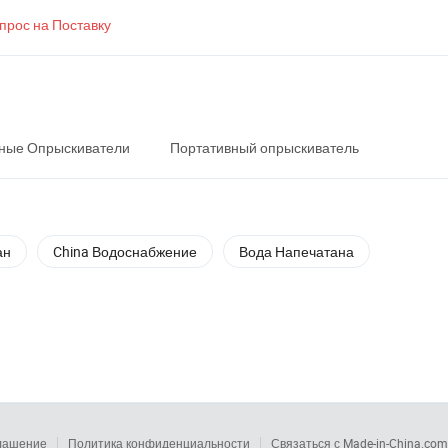
прос на Поставку
нные Опрыскиватели
Портативный опрыскиватель
ан
China Водоснабжение
Вода Напечатана
глашение
Политика конфиденциальности
Связаться с Made-in-China.com