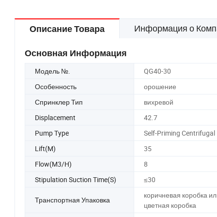
Микрокомплект фитинго
ударного водяного рас
Информация о Комп
Описание Товара
Основная Информация
Модель №.
QG40-30
Особенность
орошение
Спринклер Тип
вихревой
Displacement
42.7
Pump Type
Self-Priming Centrifugal
Lift(M)
35
Flow(M3/H)
8
Stipulation Suction Time(S)
≤30
коричневая коробка ил
Транспортная Упаковка
цветная коробка