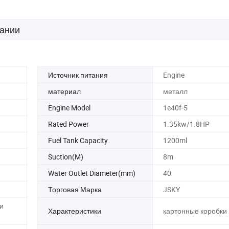
в клапан
пылителя
ании
Источник питания
Engine
материал
металл
Engine Model
1e40f-5
Rated Power
1.35kw/1.8HP
Fuel Tank Capacity
1200ml
Suction(M)
8m
Water Outlet Diameter(mm)
40
Торговая Марка
JSKY
и
Характеристики
картонные коробки