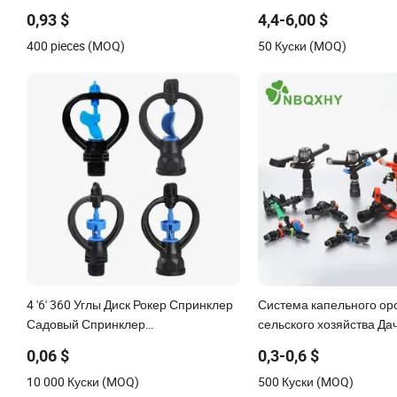
водяная ирригация для садов и
ирригационный спринк
0,93 $
4,4-6,00 $
огородов
автоматический распыл
400 pieces (MOQ)
50 Куски (MOQ)
4 '6' 360 Углы Диск Рокер Спринклер
Система капельного ор
Садовый Спринклер
сельского хозяйства Да
Сельскохозяйственный Газонный
комплект оборудования
0,06 $
0,3-0,6 $
Шланг Спринклер Ротационное
на длинные расстояния
10 000 Куски (MOQ)
500 Куски (MOQ)
Орошение Распыление
Пластик POM PC PVC A