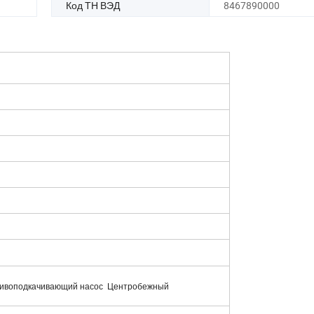
Код ТН ВЭД
8467890000
ливоподкачивающий насос Центробежный