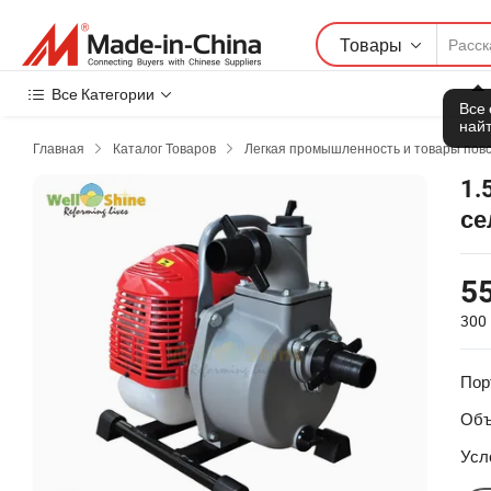
Товары
Все Категории
Все
найт
Главная
Каталог Товаров
Легкая промышленность и товары пов


1.
се
55
300 
Пор
Объ
Усл