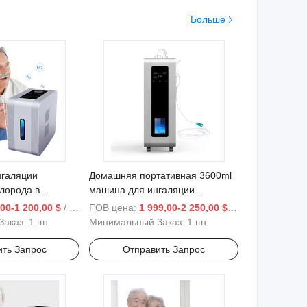
Больше
нгаляции
Домашняя портативная 3600ml
лорода в
машина для ингаляции
виях H2
водорода для дыхания,
00-1 200,00 $
/ шт.
FOB цена:
1 999,00-2 250,00 $
/ шт.
екулярного
генератор водорода Пем,
Заказ:
1 шт.
Минимальный Заказ:
1 шт.
шая цена
коричневый газ H2 ингалятор
ить Запрос
Отправить Запрос