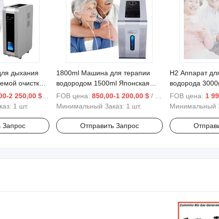
для дыхания
1800ml Машина для терапии
H2 Аппарат дл
темой очистки
водородом 1500ml Японская
водорода 3000
для дыхания
машина для ингаляции
для ингаляции
00-2 250,00 $
/ шт.
FOB цена:
850,00-1 200,00 $
/ шт.
FOB цена:
1 99
водорода на продажу
водорода
каз:
1 шт.
Минимальный Заказ:
1 шт.
Минимальный 
 Запрос
Отправить Запрос
Отправ