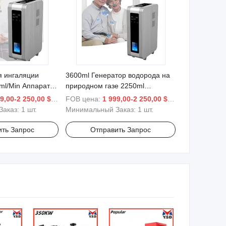
я ингаляции
3600ml Генератор водорода на
ml/Min Аппарат
природном газе 2250ml
 молекулярного
Концентратор кислорода 1500ml
9,00-2 250,00 $
/ шт.
FOB цена:
1 999,00-2 250,00 $
/ шт.
Портативный ингалятор
Заказ:
1 шт.
Минимальный Заказ:
1 шт.
водорода и кислорода для
домашнего использования
ить Запрос
Отправить Запрос