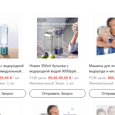
 с водородной
Новая 350ml бутылка с
Машина для и
ивидуальный
водородной водой 9000ppb
водорода и кис
Pem для
генератор водорода технологии
домашних усло
65,00 $
/ шт.
FOB цена:
85,00-95,00 $
/ шт.
FOB цена:
850,
дной воды с
Pem ионизатор воды Echo с
Ингалятор мол
каз:
1 шт.
Минимальный Заказ:
1 шт.
Минимальный 
шке OEM
умным LED-дисплеем богатая
водорода Хоро
водородная бутылка
 Запрос
Отправить Запрос
Отправ