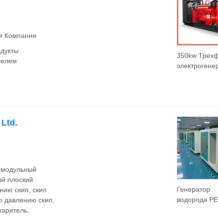
ая Компания
одукты
350kw Трех
телем
электрогене
Ysd 50Hz 15
LNG CNG L
Водород Диз
Азот Водяно
охлаждение 
 Ltd.
Генераторн
комплект
Электроген
комплект
, модульный
ый плоский
Генератор
нию скип, скип
водорода P
о давлению скип,
50nm³/H Зав
паритель,