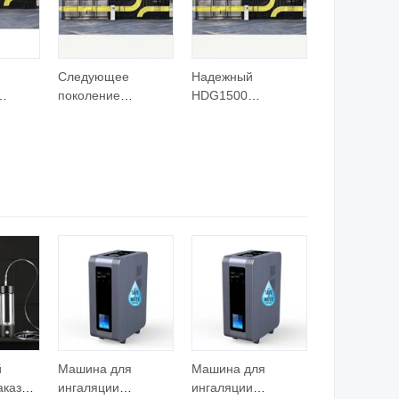
Следующее
Надежный
поколение
HDG1500
водородных
генератор
ция
топливных
водорода с
чески
элементов для
современными
гии
решений в области
функциями
чистой энергии
безопасности
Генератор
Водородная
водорода
топливная
ция
Водородная
электростанция
электростанция
Водородная
электростанция
й
Машина для
Машина для
аказ
ингаляции
ингаляции