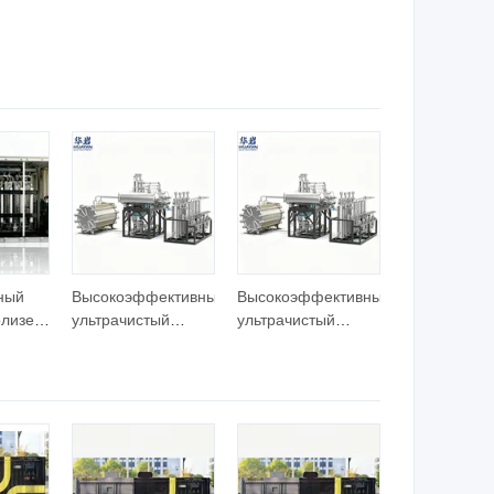
у
низким
для производства
дорода
потреблением
водорода и
энергии и высокой
генераторная
прочностью для
система
промышленной
лаборатории
ный
Высокоэффективный
Высокоэффективный
олизер
ультрачистый
ультрачистый
индивидуальный
индивидуальный
водородный завод,
водородный завод,
ставки
генератор
генератор
я
водорода PEM
водорода PEM