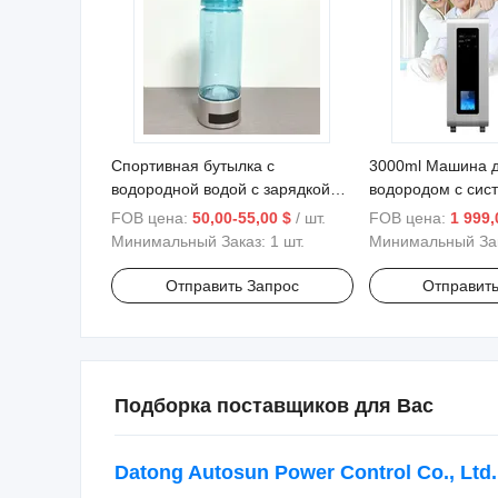
Спортивная бутылка с
3000ml Машина 
водородной водой с зарядкой
водородом с сис
через USB, работающая от
воздуха Машина 
FOB цена:
50,00-55,00 $
/ шт.
FOB цена:
1 999,
батареи
водородом для
Минимальный Заказ:
1 шт.
Минимальный За
здравоохранения
Отправить Запрос
Отправить
Подборка поставщиков для Вас
Datong Autosun Power Control Co., Ltd.