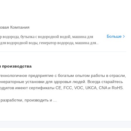
говая Компания
р водорода, бутылка с водородной водой, машина для
Больше
для водородной воды, генератор водорода, машина для
водородных ванн, устройство для ингаляции водорода
 производства
отехнологичное предприятие с богатым опытом работы в отрасли,
нераторные установки для здоровья людей. Всегда старайтесь
родуктов имеют сертификаты CE, FCC, VOC, UKCA, CNA и RoHS.
разработки, производить и ...