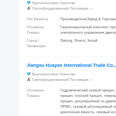
Бриллиантовое Членство
Сертифицированный Поставщик

Тип Бизнеса:
Производитель/Завод & Торгов
Основные
Газогенераторный комплект, пр
Товары:
электронного управления двига
Город /
Datong, Shanxi, Китай
Провинция:
Jiangsu Huayan International Trade Co.,
Бриллиантовое Членство
Сертифицированный Поставщик

Основные
Гидравлический осевой прицеп
Товары:
прицеп, плоский прицеп, тяжел
прицеп, регулируемый по давле
ПРМС, газовый регулируемый п
криогенная ёмкость, газовый ис