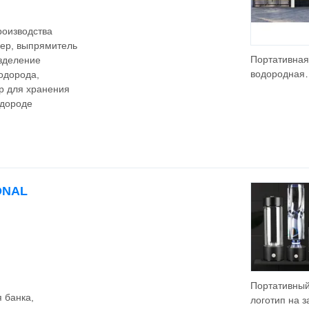
роизводства
зер, выпрямитель
Портативная
азделение
водородная
одорода,
топливная
р для хранения
электростан
одороде
для экологи
чистой энер
Генератор
водорода
Водородная
ONAL
электростан
Портативны
 банка,
логотип на з