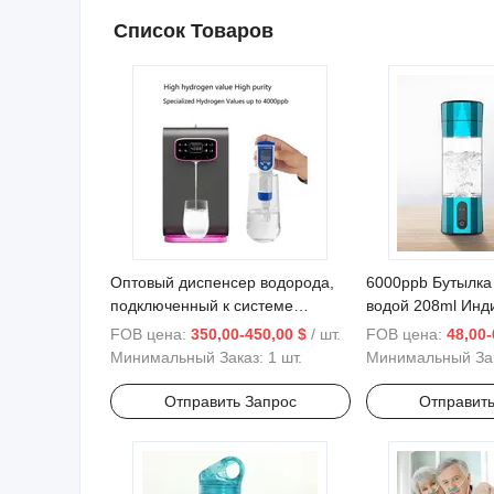
Список Товаров
Оптовый диспенсер водорода,
6000ppb Бутылка
подключенный к системе
водой 208ml Инд
обратного осмоса для офисов
генератор воды 
FOB цена:
350,00-450,00 $
/ шт.
FOB цена:
48,00-
питьевой водоро
Минимальный Заказ:
1 шт.
Минимальный За
логотипом на ча
Отправить Запрос
Отправить