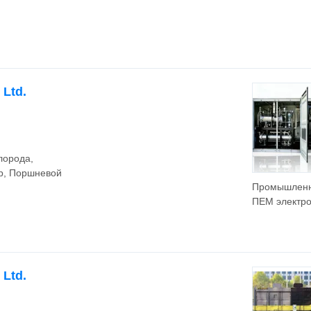
производств
зеленого во
 Ltd.
лорода,
р, Поршневой
Промышлен
ПЕМ электр
генератор
водорода 1-
100nm³/H По
водорода дл
 Ltd.
топливных
элементов