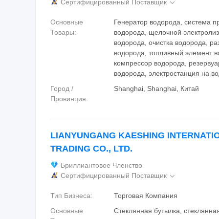
Сертифицированный Поставщик

Основные
Генератор водорода, система п
Товары:
водорода, щелочной электроли
водорода, очистка водорода, р
водорода, топливный элемент в
компрессор водорода, резервуа
водорода, электростанция на в
Город /
Shanghai, Shanghai, Китай
Провинция:
LIANYUNGANG KAESHING INTERNATI
TRADING CO., LTD.
Бриллиантовое Членство
Сертифицированный Поставщик

Тип Бизнеса:
Торговая Компания
Основные
Стеклянная бутылка, стеклянная