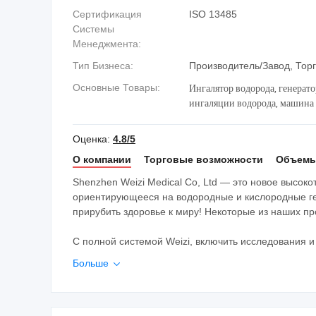
Сертификация
ISO 13485
Системы
Менеджмента:
Тип Бизнеса:
Производитель/Завод, Тор
Ингалятор водорода, генерато
Основные Товары:
ингаляции водорода, машина 
водородной спа, машина для 
Оценка:
4.8/5
О компании
Торговые возможности
Объемы
Shenzhen Weizi Medical Co, Ltd — это новое высок
ориентирующееся на водородные и кислородные ге
прирубить здоровье к миру! Некоторые из наших п
С полной системой Weizi, включить исследования и 
Больше
