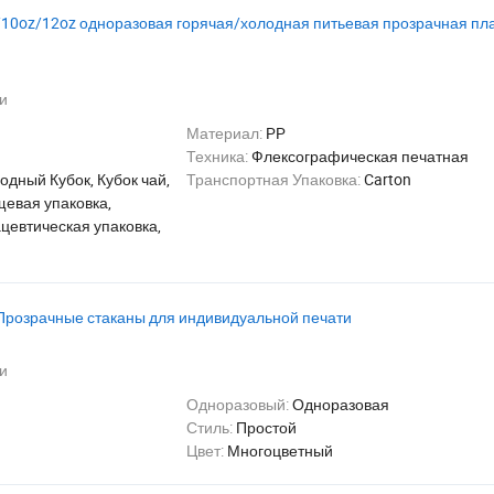
10oz/12oz одноразовая горячая/холодная питьевая прозрачная пл
и
Материал:
PP
Техника:
Флексографическая печатная
одный Кубок, Кубок чай,
Транспортная Упаковка:
Carton
щевая упаковка,
цевтическая упаковка,
Прозрачные стаканы для индивидуальной печати
и
Одноразовый:
Одноразовая
Стиль:
Простой
Цвет:
Многоцветный