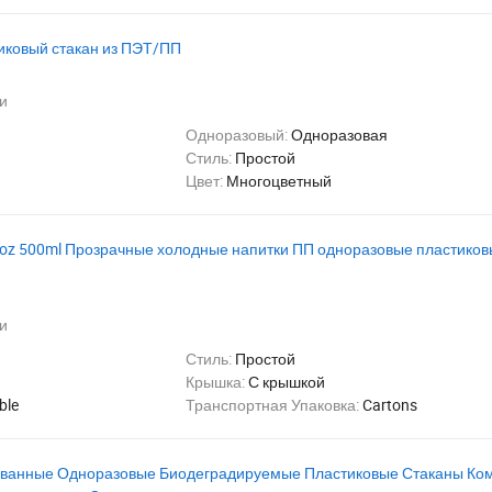
иковый стакан из ПЭТ/ПП
и
Одноразовый:
Одноразовая
Стиль:
Простой
Цвет:
Многоцветный
2oz 500ml Прозрачные холодные напитки ПП одноразовые пластиков
и
Стиль:
Простой
Крышка:
С крышкой
ble
Транспортная Упаковка:
Cartons
ованные Одноразовые Биодеградируемые Пластиковые Стаканы Ко