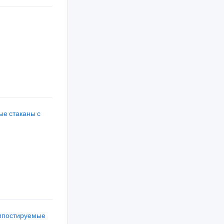
ые стаканы с
мпостируемые