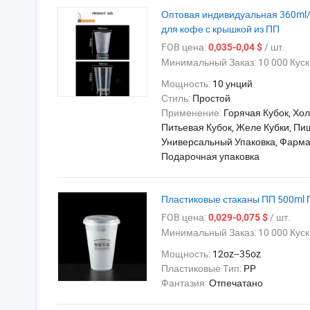
Оптовая индивидуальная 360ml/
для кофе с крышкой из ПП
FOB цена:
/ шт.
0,035-0,04 $
Минимальный Заказ:
10 000 Куск
Мощность:
10 унций
Стиль:
Простой
Применение:
Горячая Кубок, Хол
Питьевая Кубок, Желе Кубки, Пи
Универсальный Упаковка, Фарма
Подарочная упаковка
Пластиковые стаканы ПП 500ml 
FOB цена:
/ шт.
0,029-0,075 $
Минимальный Заказ:
10 000 Куск
Мощность:
12oz--35oz
Пластиковые Тип:
PP
Фантазия:
Отпечатано