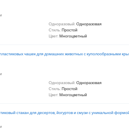
и
Одноразовый:
Одноразовая
Стиль:
Простой
Цвет:
Многоцветный
 пластиковых чашек для домашних животных с куполообразными кр
и
Одноразовый:
Одноразовая
Стиль:
Простой
Цвет:
Многоцветный
иковый стакан для десертов, йогуртов и смузи с уникальной формо
и