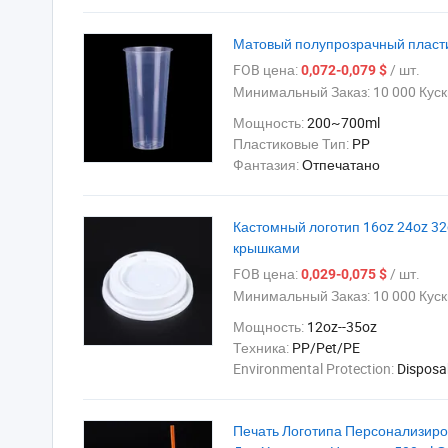
Матовый полупрозрачный пласт
FOB цена:
/ шт.
0,072-0,079 $
Минимальный Заказ:
10 000 Куск
Мощность:
200~700ml
Пластиковые Тип:
PP
Фантазия:
Отпечатано
Кастомный логотип 16oz 24oz 3
крышками
FOB цена:
/ шт.
0,029-0,075 $
Минимальный Заказ:
10 000 Куск
Мощность:
12oz--35oz
Техника:
PP/Pet/PE
Environmental Protection:
Disposa
Печать Логотипа Персонализир