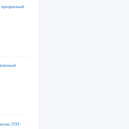
, прозрачный
овленный
чатью, ПЭТ-