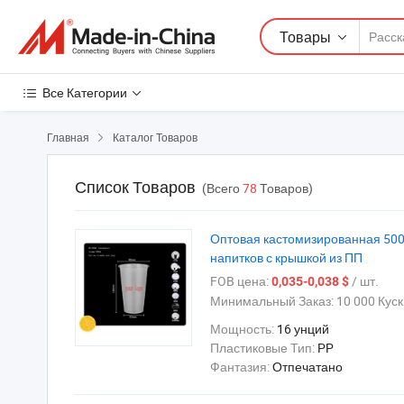
Товары
Все Категории
Главная
Каталог Товаров

Список Товаров
(Всего
78
Товаров)
Оптовая кастомизированная 500
напитков с крышкой из ПП
FOB цена:
/ шт.
0,035-0,038 $
Минимальный Заказ:
10 000 Куск
Мощность:
16 унций
Пластиковые Тип:
PP
Фантазия:
Отпечатано