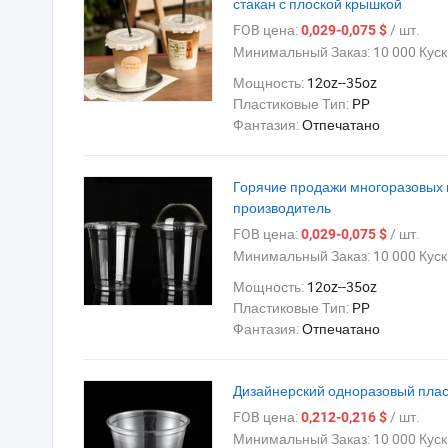
стакан с плоской крышкой
FOB цена:
/ шт.
0,029-0,075 $
Минимальный Заказ:
10 000 Куск
Мощность:
12oz--35oz
Пластиковые Тип:
PP
Фантазия:
Отпечатано
Горячие продажи многоразовых
производитель
FOB цена:
/ шт.
0,029-0,075 $
Минимальный Заказ:
10 000 Куск
Мощность:
12oz--35oz
Пластиковые Тип:
PP
Фантазия:
Отпечатано
Дизайнерский одноразовый пласт
FOB цена:
/ шт.
0,212-0,216 $
Минимальный Заказ:
10 000 Куск