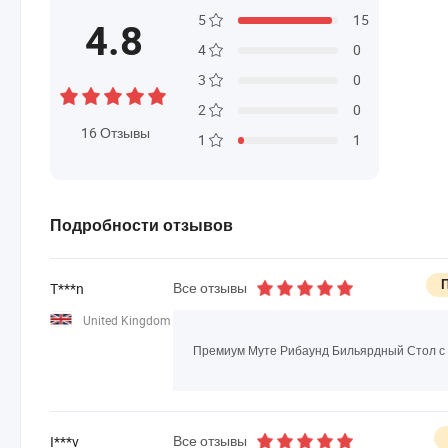
5
15
4.8
4
0
3
0
2
0
16
Отзывы
1
1
Подробности отзывов
Все отзывы
T***n
United Kingdom
Премиум Муте Рибаунд Бильярдный Стол 
Все отзывы
I***v