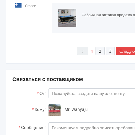
Greece
2
3
Следу
1

Связаться с поставщиком
*
От:
*
Кому:
Mr. Wanyaju
*
Сообщение: