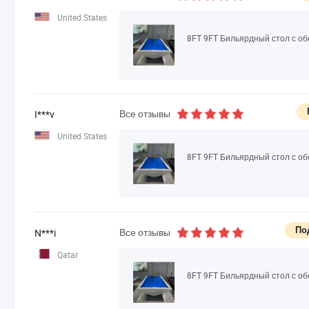
United States
8FT 9FT Бильярдный стол с о
Все отзывы
I***v
United States
8FT 9FT Бильярдный стол с о
По
Все отзывы
N***i
Qatar
8FT 9FT Бильярдный стол с о