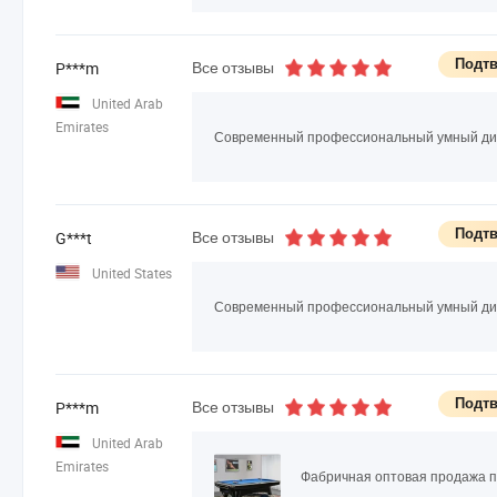
Подтв
Все отзывы
P***m
United Arab
Emirates
Современный профессиональный умный диз
Подтв
Все отзывы
G***t
United States
Современный профессиональный умный диз
Подтв
Все отзывы
P***m
United Arab
Emirates