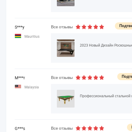
Подтв
Все отзывы
S***y
Mauritius
Подт
Все отзывы
M***r
Malaysia
Все отзывы
G***s