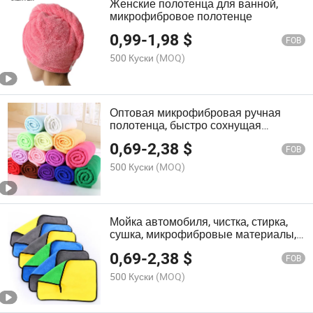
Женские полотенца для ванной,
микрофибровое полотенце
0,99
-
1,98
$
FOB
500 Куски
(MOQ)
Оптовая микрофибровая ручная
полотенца, быстро сохнущая
микрофибровая полотенца
0,69
-
2,38
$
FOB
500 Куски
(MOQ)
Мойка автомобиля, чистка, стирка,
сушка, микрофибровые материалы,
полотенце
0,69
-
2,38
$
FOB
500 Куски
(MOQ)