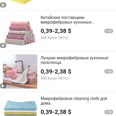
Китайские поставщики
микрофибровых кухонных
полотенец
0,39
-
2,38
$
FOB
500 Куски
(MOQ)
Лучшие микрофибровые кухонные
полотенца
0,39
-
2,38
$
FOB
500 Куски
(MOQ)
Микрофибровая cleaning cloth для
дома
0,39
-
2,38
$
FOB