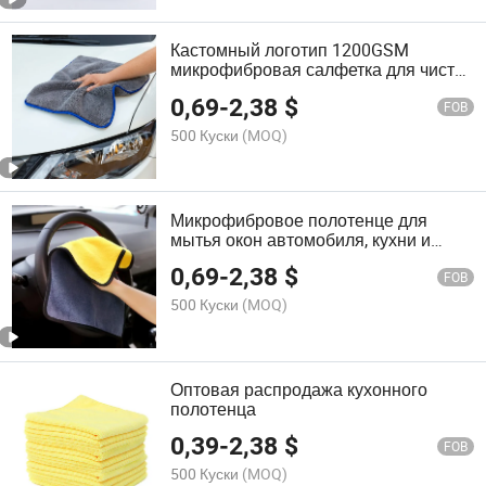
Кастомный логотип 1200GSM
микрофибровая салфетка для чистки
автомобиля
0,69
-
2,38
$
FOB
500 Куски
(MOQ)
Микрофибровое полотенце для
мытья окон автомобиля, кухни и
офиса
0,69
-
2,38
$
FOB
500 Куски
(MOQ)
Оптовая распродажа кухонного
полотенца
0,39
-
2,38
$
FOB
500 Куски
(MOQ)