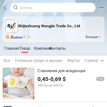
Shijiazhuang Wangjie Trade Co., Ltd
Больше
Главная
Товар
Компания
Контакты
Все
Головные уборы и крышки
Фартук
Сувениры
Слюнявчик для младенцев
0,45
-
0,69
$
FOB
500 Куски
(MOQ)