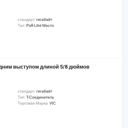
стандарт:
гигабайт
Тип:
Pull-Line Место
дним выступом длиной 5/8 дюймов
стандарт:
гигабайт
Тип:
T-Соединитель
Торговая Марка:
VIC