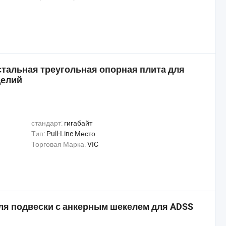
стальная треугольная опорная плита для
делий
стандарт:
гигабайт
Тип:
Pull-Line Место
Торговая Марка:
VIC
я подвески с анкерным шекелем для ADSS