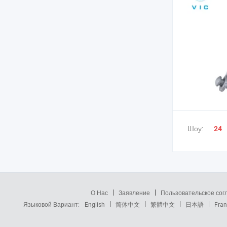
Шоу:
24
О Нас
Заявление
Пользовательское со
Языковой Вариант:
English
简体中文
繁體中文
日本語
Fran