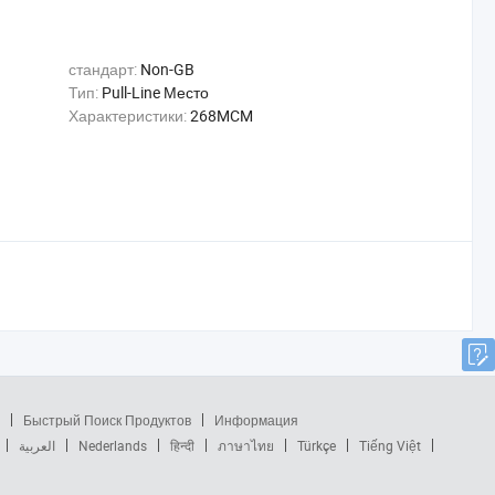
стандарт:
Non-GB
Тип:
Pull-Line Место
Характеристики:
268MCM
Быстрый Поиск Продуктов
Информация
العربية
Nederlands
हिन्दी
ภาษาไทย
Türkçe
Tiếng Việt