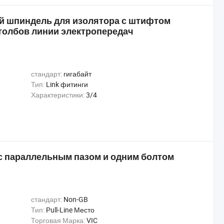
й шпиндель для изолятора с штифтом
толбов линии электропередач
стандарт:
гигабайт
Тип:
Link фитинги
Характеристики:
3/4
 параллельным пазом и одним болтом
стандарт:
Non-GB
Тип:
Pull-Line Место
Торговая Марка:
VIC