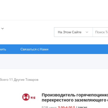
На Этом Сайте
жить
Связаться с Нами
Всего 11 Другие Товаров
Производитель горячепоцинк
перекрестного заземляющего
FOB цена:
/ pieces
5,00-6,00 $