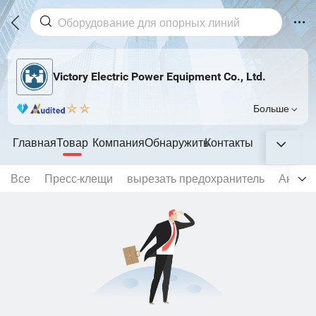
Victory Electric Power Equipment Co., Ltd.
Больше
Главная
Товар
Компания
Обнаружить
Контакты
Все
Пресс-клещи
вырезать предохранитель
Анкерн