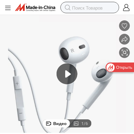
Открыть
Видео
1
/
6