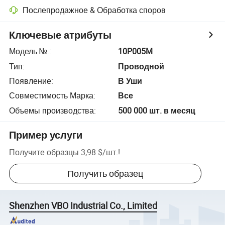
Послепродажное & Обработка споров
Ключевые атрибуты
Модель №.
:
10P005M
Тип
:
Проводной
Появление
:
В Уши
Совместимость Марка
:
Все
Объемы производства
:
500 000 шт. в месяц
Пример услуги
Получите образцы
3,98 $
/
шт.
!
Получить образец
Shenzhen VBO Industrial Co., Limited