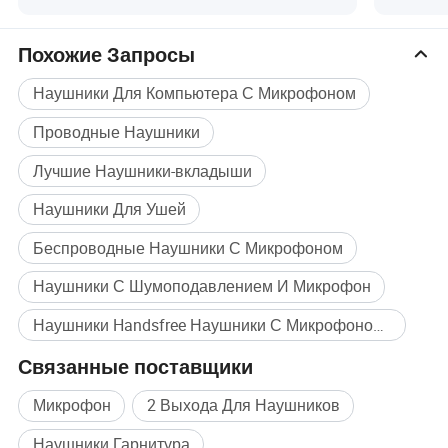
Телефон LED 4 в 1 Брелок Зарядный
планше
USB Кабель с Карабином
Похожие Запросы
Наушники Для Компьютера С Микрофоном
Проводные Наушники
Лучшие Наушники-вкладыши
Наушники Для Ушей
Беспроводные Наушники С Микрофоном
Наушники С Шумоподавлением И Микрофон
Наушники Handsfree Наушники С Микрофоном Массовая покупка
Связанные поставщики
Микрофон
2 Выхода Для Наушников
Наушники Гарнитура