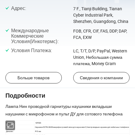
Адрес
:
7 F., Tianji Building, Tianan
Cyber Industrial Park,
Shenzhen, Guangdong, China
Международные
FOB, CFR, CIF, FAS, DDP, DAP,
Коммерческие
FCA, EXW
Условия(Инкотермс)
:
Условия Платежа
:
LC, T/T, D/P, PayPal, Western
Union, Небольшая сумма
платежа, Money Gram
Больше товаров
Сведения о компании
Подробности
Лампа Нин проводной гарнитуры наушники вкладыши
наушники с микрофоном и пульт ДУ для сотового телефона
Модель №
10P005
Тип
Наушники EXTRA BASS микрофон громкой связи для наушников 3,5 мм проводные наушники для мобильных телефонов
Динамик
Φ15 мм