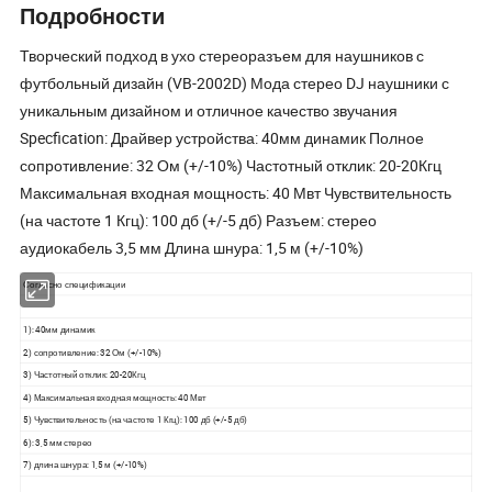
Подробности
Творческий подход в ухо стереоразъем для наушников с
футбольный дизайн (VB-2002D) Мода стерео DJ наушники с
уникальным дизайном и отличное качество звучания
Specfication: Драйвер устройства: 40мм динамик Полное
сопротивление: 32 Ом (+/-10%) Частотный отклик: 20-20Кгц
Максимальная входная мощность: 40 Мвт Чувствительность
(на частоте 1 Кгц): 100 дб (+/-5 дб) Разъем: стерео
аудиокабель 3,5 мм Длина шнура: 1,5 м (+/-10%)
Согласно спецификации
1): 40мм динамик
2) сопротивление: 32 Ом (+/-10%)
3) Частотный отклик: 20-20Кгц
4) Максимальная входная мощность: 40 Мвт
5) Чувствительность (на частоте 1 Кгц): 100 дб (+/-5 дб)
6): 3,5 мм стерео
7) длина шнура: 1,5 м (+/-10%)