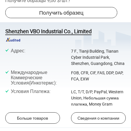
Получите образцы
9,00 $
/
шт.
!
Получить образец
Shenzhen VBO Industrial Co., Limited
Адрес
:
7 F., Tianji Building, Tianan
Cyber Industrial Park,
Shenzhen, Guangdong, China
Международные
FOB, CFR, CIF, FAS, DDP, DAP,
Коммерческие
FCA, EXW
Условия(Инкотермс)
:
Условия Платежа
:
LC, T/T, D/P, PayPal, Western
Union, Небольшая сумма
платежа, Money Gram
Больше товаров
Сведения о компании