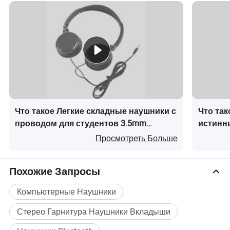
Что такое Легкие складные наушники с
Что так
проводом для студентов 3.5mm
истинн
накладные наушники на уши,
музыка
Просмотреть Больше
индивидуальные наушники без
наушни
микрофона
музыка
Похожие Запросы
провод
Компьютерные Наушники
Стерео Гарнитура Наушники Вкладыши