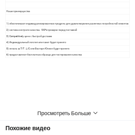
Наши преимущества
1) обеспечивают индивидуализированные продукты для удовлетворения различных потребностей клиентов
2) система контроля качества. 100% проверки перед поставкой
3) Compatitively цене с быстрой доставке
4) Индивидуальный логотип или пакет будет принято
5) оплата за T/T , L/C или Вестерн Юнион будет принято
6) предоставляют бесплатные образцы для тестирования качества
Просмотреть Больше
Похожие видео