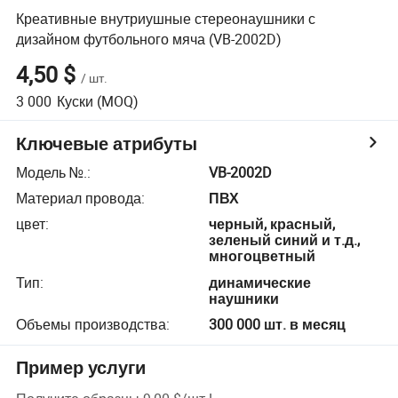
Креативные внутриушные стереонаушники с
дизайном футбольного мяча (VB-2002D)
4,50 $
/
шт.
3 000
Куски
(MOQ)
Ключевые атрибуты
Модель №.
:
VB-2002D
Материал провода
:
ПВХ
цвет
:
черный, красный,
зеленый синий и т.д.,
многоцветный
Тип
:
динамические
наушники
Объемы производства
:
300 000 шт. в месяц
Пример услуги