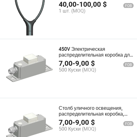
светодиодный садовый уличный
40,00
-
100,00
$
FOB
светильник
1 шт.
(MOQ)
450V Электрическая
распределительная коробка для
монтажа на столбе
7,00
-
9,00
$
FOB
500 Куски
(MOQ)
Столб уличного освещения,
распределительная коробка,
основание лампового столба,
7,00
-
9,00
$
FOB
распределительная коробка
500 Куски
(MOQ)