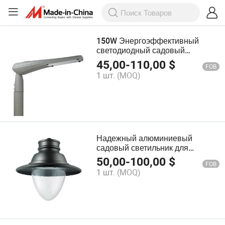
150W Энергоэффективный
светодиодный садовый
светильник для уличного
45,00
-
110,00
$
FOB
использования
1 шт.
(MOQ)
Надежный алюминиевый
садовый светильник для
открытых пространств
50,00
-
100,00
$
FOB
1 шт.
(MOQ)