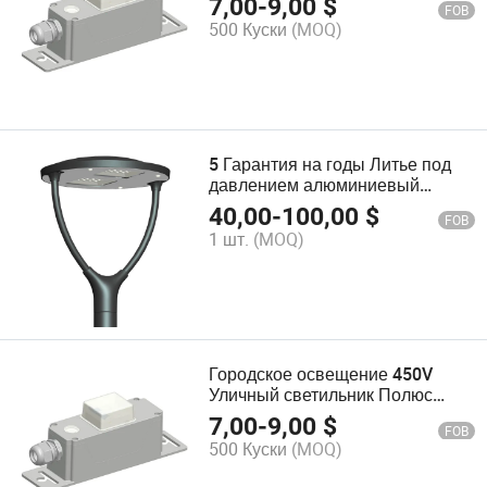
7,00
-
9,00
$
FOB
уличного освещения, коробка
500 Куски
(MOQ)
предохранителей для столба
освещения
5 Гарантия на годы Литье под
давлением алюминиевый
садовый фонарь столб свет
40,00
-
100,00
$
FOB
водонепроницаемый уличный
1 шт.
(MOQ)
светодиодный садовый свет
Городское освещение 450V
Уличный светильник Полюс
Предохранительная коробка На
7,00
-
9,00
$
FOB
улице
500 Куски
(MOQ)