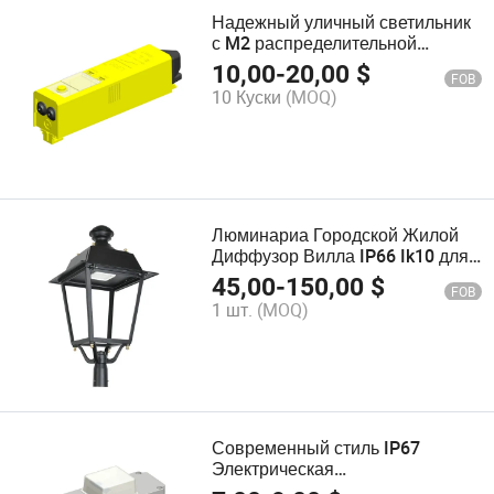
Надежный уличный светильник
с M2 распределительной
коробкой
10,00
-
20,00
$
FOB
10 Куски
(MOQ)
Люминариа Городской Жилой
Диффузор Вилла IP66 Ik10 для
Квадратных Площадей
45,00
-
150,00
$
FOB
Паркового Освещения
1 шт.
(MOQ)
Современный стиль IP67
Электрическая
распределительная коробка для