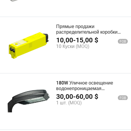
Прямые продажи
распределительной коробки
соединения уличного
10,00
-
15,00
$
FOB
освещения для защиты от
10 Куски
(MOQ)
молний
180W Уличное освещение
водонепроницаемая
энергосберегающая лампа
30,00
-
60,00
$
FOB
высокой мощности IP66 100W
1 шт.
(MOQ)
150W 200W 300W
Светодиодные фонари для
улицы садового двора