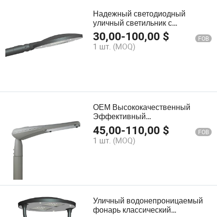
Надежный светодиодный
уличный светильник с
регулируемой яркостью
30,00
-
100,00
$
FOB
Options3.
1 шт.
(MOQ)
ОЕМ Высококачественный
Эффективный
Энергосберегающий Уличный
45,00
-
110,00
$
FOB
Светильник IP66
1 шт.
(MOQ)
Водонепроницаемая Уличная
Лампа 20-200W Светодиодный
Уличный Светильник Завода
Поставщика Производителя
Уличный водонепроницаемый
фонарь классический