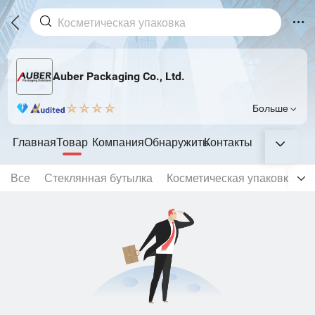
Auber Packaging Co., Ltd.
Больше
Главная
Товар
Компания
Обнаружить
Контакты
Все
Стеклянная бутылка
Косметическая упаковка
Т