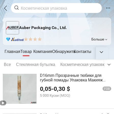
Auber Packaging Co., Ltd.
Больше
Главная
Товар
Компания
Обнаружить
Контакты
Все
Стеклянная бутылка
Косметическая упаковка
Т
D16mm Прозрачные тюбики для
губной помады Упаковка Макияж
Пластиковый тюбик Косметический
0,05
-
0,30
$
контейнер Упаковка
FOB
5 000 Куски
(MOQ)