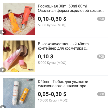
Роскошная 30ml 50ml 60ml
Овальная форма акриловой крышки
с откидной верхней частью для
0,10
-
0,30
$
упаковки косметического крема
FOB
5 000 Куски
(MOQ)
Высококачественный 40mm
контейнер для косметики с
безвоздушным распылителем,
0,10
$
упаковка для косметики,
FOB
экологически чистая туба для
5 000 Куски
(MOQ)
косметики
D45mm Тюбик для упаковки
силиконового аппликатора
дезодоранта пластиковый тюбик
0,05
-
0,30
$
FOB
10 000 Куски
(MOQ)