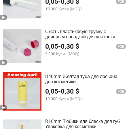
0,05
-
0,30
$
FOB
10 000 Куски
(MOQ)
Сжать пластиковую трубку с
длинным насадкой для упаковки
волос и кожи головы
0,05
-
0,30
$
FOB
5 000 Куски
(MOQ)
D40mm Желтая туба для лосьона
для косметики
0,05
-
0,30
$
FOB
10 000 Куски
(MOQ)
D16mm Тюбики для блеска для губ
Упаковка для косметики