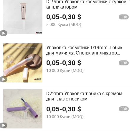
D19mm Упаковка косметики с губкой-
аппликатором
0,05
-
0,30
$
FOB
5 000 Куски
(MOQ)
Упаковка косметики D19mm Тюбик
для макияжа Спонж-аппликатор
Тюбик
0,05
-
0,30
$
FOB
10 000 Куски
(MOQ)
D22mm Упаковка тюбика с кремом
для глаз с носиком
0,05
-
0,30
$
FOB
10 000 Куски
(MOQ)