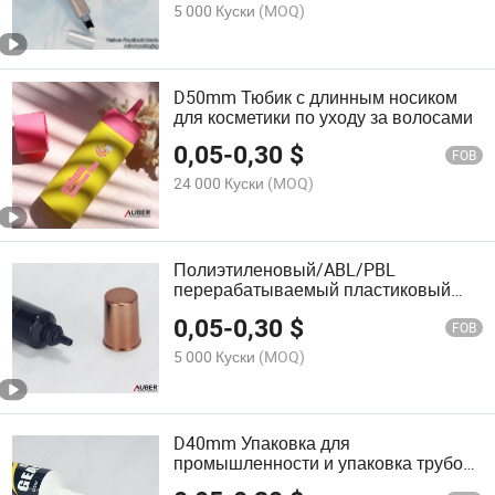
5 000 Куски
(MOQ)
D50mm Тюбик с длинным носиком
для косметики по уходу за волосами
0,05
-
0,30
$
FOB
24 000 Куски
(MOQ)
Полиэтиленовый/ABL/PBL
перерабатываемый пластиковый
патрубок для глазного крема
0,05
-
0,30
$
упаковка трубки для макияжа
FOB
5 000 Куски
(MOQ)
D40mm Упаковка для
промышленности и упаковка трубок
для масла