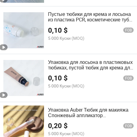
Пустые тюбики для крема и лосьона
из пластика PCR, косметические тубы
для сжатия
0,10
$
FOB
5 000 Куски
(MOQ)
Упаковка для лосьона в пластиковых
тюбиках, пустой тюбик для крема для
лица
0,10
$
FOB
5 000 Куски
(MOQ)
Упаковка Auber Тюбик для макияжа
Спонжевый аппликатор
Косметическая трубка
0,20
$
FOB
5 000 Куски
(MOQ)