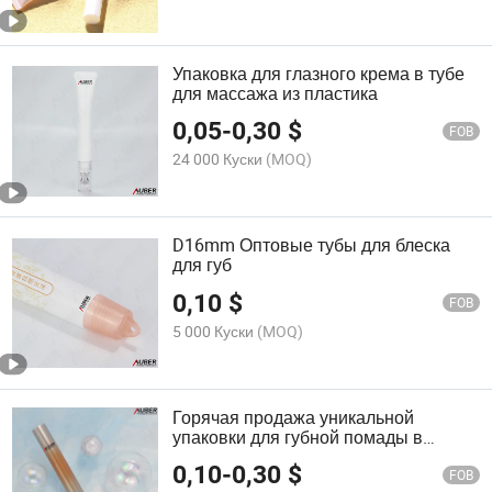
Упаковка для глазного крема в тубе
для массажа из пластика
0,05
-
0,30
$
FOB
24 000 Куски
(MOQ)
D16mm Оптовые тубы для блеска
для губ
0,10
$
FOB
5 000 Куски
(MOQ)
Горячая продажа уникальной
упаковки для губной помады в
тюбиках, пустые тюбики косметики
0,10
-
0,30
$
FOB