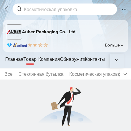
Auber Packaging Co., Ltd.
Больше
Главная
Товар
Компания
Обнаружить
Контакты
Все
Стеклянная бутылка
Косметическая упаковка
Т