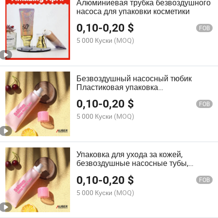
Алюминиевая трубка безвоздушного
насоса для упаковки косметики
0,10
-
0,20
$
FOB
5 000 Куски
(MOQ)
Безвоздушный насосный тюбик
Пластиковая упаковка
Косметический тюбик Косметический
0,10
-
0,20
$
контейнер
FOB
5 000 Куски
(MOQ)
Упаковка для ухода за кожей,
безвоздушные насосные тубы,
косметическая упаковка,
0,10
-
0,20
$
пластиковая упаковка
FOB
5 000 Куски
(MOQ)