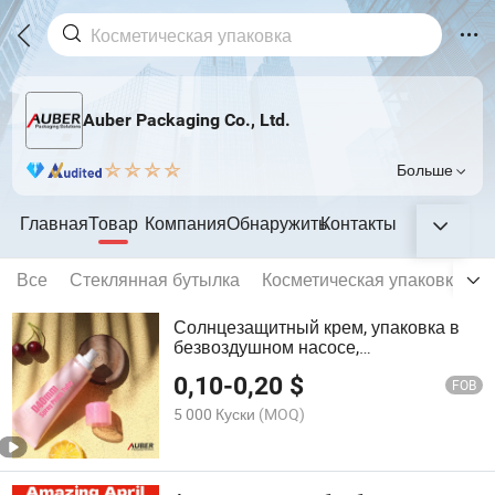
Auber Packaging Co., Ltd.
Больше
Главная
Товар
Компания
Обнаружить
Контакты
Все
Стеклянная бутылка
Косметическая упаковка
Т
Солнцезащитный крем, упаковка в
безвоздушном насосе,
косметическая упаковка,
0,10
-
0,20
$
косметический контейнер
FOB
5 000 Куски
(MOQ)