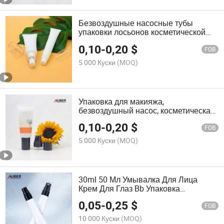
Безвоздушные насосные тубы
упаковки лосьонов косметической
упаковки
0,10
-
0,20
$
FOB
5 000 Куски
(MOQ)
Упаковка для макияжа,
безвоздушный насос, косметическая
трубка, пластиковая упаковка
0,10
-
0,20
$
FOB
5 000 Куски
(MOQ)
30ml 50 Мл Умывалка Для Лица
Крем Для Глаз Bb Упаковка
Косметики Безвоздушный Насос
0,05
-
0,25
$
Трубка
FOB
10 000 Куски
(MOQ)