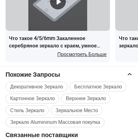
1. Экологически безопасный
2. Увеличьте чувство старости и элегантности
4. Качество и долговечность оптики
5. Простота обработки и установки
6.Продукция уникальна и имеет красивые узоры.
Что такое 4/5/6mm Закаленное
Что та
серебряное зеркало с краем, умное
зеркал
пескоструйное покрытие для
которо
Просмотреть Больше
овальной формы, модный дизайн для
декорат
алюминиевой рамки зеркала с LED для
Похожие Запросы
ванной комнаты
Декоративное Зеркало
Бесплатное Зеркало
Картонное Зеркало
Верхнее Зеркало
Стиль Зеркало
Зеркальное Место
Зеркало Alumininum Массовая покупка
Связанные поставщики