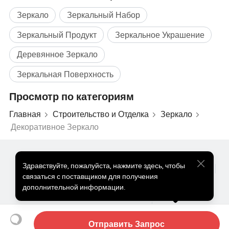
Зеркало
Зеркальный Набор
Зеркальный Продукт
Зеркальное Украшение
Деревянное Зеркало
Зеркальная Поверхность
Зеркало заднего вида
Просмотр по категориям
Главная
Строительство и Отделка
Зеркало
Декоративное Зеркало
Популярные Товары
Цена На Популярные Товары
Здравствуйте
,
пожалуйста, нажмите здесь, чтобы
Оптом Горячие Товары
Звездный покупатель
ПК Сайт
связаться с поставщиком для получения
Информация
дополнительной информации.
О нас
Пользовательское соглашение
Политика конфиденциальности
Контакты
Copyright © 2026 Focus Technology Co., Ltd. All Rights Reserved
Отправить Запрос