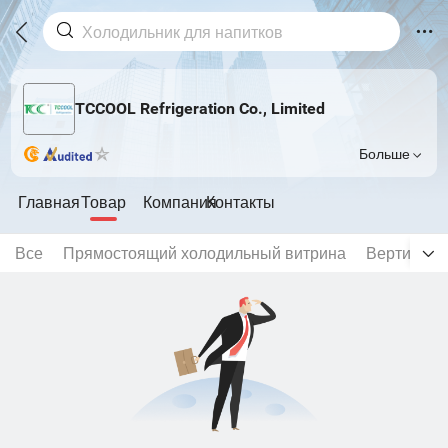
TCCOOL Refrigeration Co., Limited
Больше
Главная
Товар
Компания
Контакты
Все
Прямостоящий холодильный витрина
Вертикаль