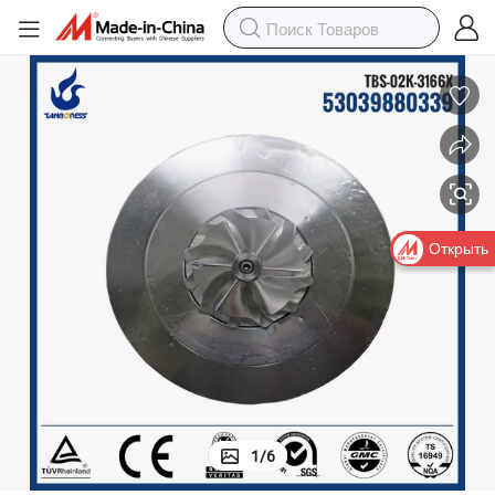
Открыть
1
/
6