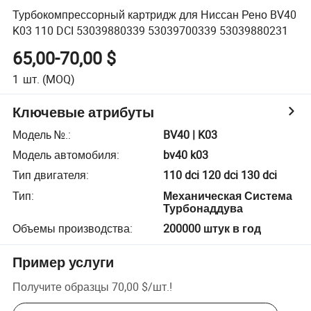
Турбокомпрессорный картридж для Ниссан Рено BV40
K03 110 DCI 53039880339 53039700339 53039880231
65,00-70,00 $
1
шт.
(MOQ)
Ключевые атрибуты
Модель №.
:
BV40 | K03
Модель автомобиля
:
bv40 k03
Тип двигателя
:
110 dci 120 dci 130 dci
Тип
:
Механическая Система
Турбонаддува
Объемы производства
:
200000 штук в год
Пример услуги
Получите образцы
70,00 $
/
шт.
!