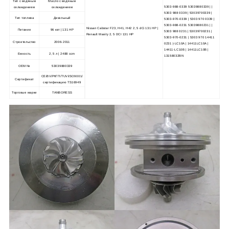
Тип с водяным
Масло с водяным
5303-988-0339 53039880339 | |
охлаждением
охлаждением
5303 988 0339 | 53039700339 |
Тип топлива
Дизельный
5303-970-0339 | 5303 970 0339 |
5303-988-0231 53039880231 | |
Nissan Cabstar F23, H41, H42 2, 5 dCi 131 HP |
Питание
96 квт | 131 HP
5303 988 0231 | 53039700231 |
Renault Maxity 2, 5 DCI 131 HP
5303-970-0231 | 5303 970 14411
Строительство
2006-2011
0231 |-LC10A | 14411LC10A |
14411-LC10B | 14411LC10B |
Емкость
2, 5 л | 2488 ccm
13158032BN
OEM №
53039880339
CE/BV/РКГП/TUV/ISO9001/
Сертификат
сертификацию TS16949
Торговые марки
TANBORESS