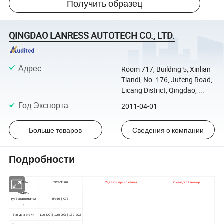
Получить образец
QINGDAO LANRESS AUTOTECH CO., LTD.
Адрес
:
Room 717, Building 5, Xinlian
Tiandi, No. 176, Jufeng Road,
Licang District, Qingdao, ...
Год Экспорта
:
2011-04-01
Больше товаров
Сведения о компании
Подробности
TBS №
TBS-3166
Сделать приложения
Складской номер
Модель
турбонагнетател
BV40 | K03
я
Тип двигателя
110 DCI | 120 DCI | 130 DCI