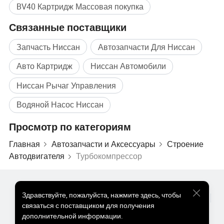
BV40 Картридж Массовая покупка
Связанные поставщики
Запчасть Ниссан
Автозапчасти Для Ниссан
Авто Картридж
Ниссан Автомобили
Ниссан Рычаг Управления
Водяной Насос Ниссан
Просмотр по категориям
Главная
Автозапчасти и Аксессуары
Строение
Автодвигателя
Турбокомпрессор
Популярные Товары
Цена На Популярные Товары
Здравствуйте
,
пожалуйста, нажмите здесь, чтобы
Оптом Горячие Товары
Звездный покупатель
ПК Сайт
связаться с поставщиком для получения
Информация
дополнительной информации.
О нас
Пользовательское соглашение