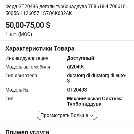
Форд GT2049S детали турбонаддува 708618-4 708618-
5005S 1126057 1S7Q6K682AK
50,00-75,00 $
1
шт.
(MOQ)
Характеристики Товара
Индивидуализация
Доступный
Модель автомобиля
gt2049s
Тип двигателя
duratorq di duratorq di euro-
3
Модель №.
GT2049S
Тип
Механическая Система
Турбонаддува
Просмотреть Больше
Пример услуги