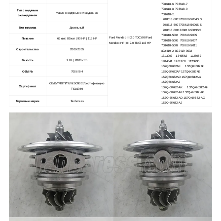
708618-6 708618-7
708618-8 708618-9
Тип с водяным
Масло с водяным охлаждением
708618-11
охлаждением
708618-5005708618-5004S S
708618-5007708618-5006S S
Тип топлива
Дизельный
708618-5011708618-5009S S
708618-5004 708618-5005
Ford Mondeo III 2.0 TDCi 90 Ford
Питание
66 квт | 85 квт | 90 HP | 115 HP
708618-5006 708618-5007
Mondeo HP | III 2.0 TDCi 115 HP
708618-5009 708618-5011
Строительство
2000-2005
802419-2 802419-0002
1313907 1346562 1126057
Емкость
2.0 L | 2000 ccm
1404041 1201278 1129295
1S7Q6K682AK 1S7Q6K682AH
708618-4
OEM №
1S7Q6K682AF 1S7Q6K682AE
1S7Q6K682AD 1S7Q6K682AG
1S7Q6K682AJ
CE/BV/РКГП/TUV/ISO9001/сертификацию
Сертификат
1S7Q-6K682-AK 1S7Q-6K682-AH
TS16949
1S7Q-6K682-AF 1S7Q-6K682-AE
1S7Q-6K682-AD 1S7Q-6K682-AG
Торговые марки
Tanboress
1S7Q-6K682-AJ