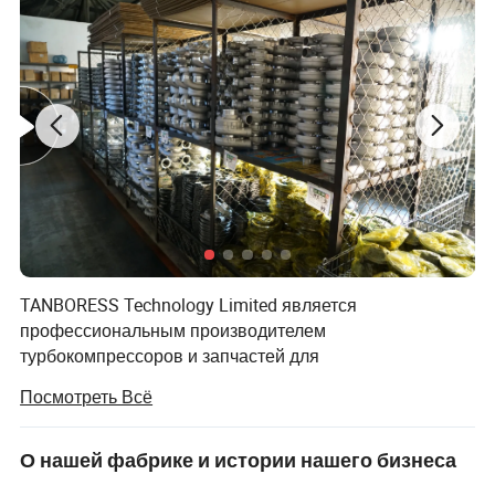
TANBORESS Technology Limited является
профессиональным производителем
турбокомпрессоров и запчастей для
турбокомпрессоров как для автомобилей, так и для
Посмотреть Всё
дизельных грузовиков или оборудования. TANBORESS
также является брендом, зарегистрированным в Китае
для турбокомпрессоров и других запасных частей.
О нашей фабрике и истории нашего бизнеса
Бренд TANBORESS Turbo и другие запасные части