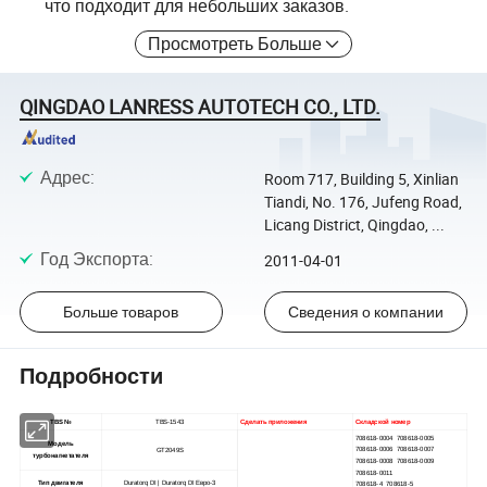
что подходит для небольших заказов.
Просмотреть Больше
QINGDAO LANRESS AUTOTECH CO., LTD.
Адрес
:
Room 717, Building 5, Xinlian
Tiandi, No. 176, Jufeng Road,
Licang District, Qingdao, ...
Год Экспорта
:
2011-04-01
Больше товаров
Сведения о компании
Подробности
TBS №
TBS-1543
Сделать приложения
Складской номер
708618-0004 708618-0005
Модель
708618-0006 708618-0007
GT2049S
турбонагнетателя
708618-0008 708618-0009
708618-0011
Тип двигателя
Duratorq DI | Duratorq DI Евро-3
708618-4 708618-5