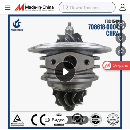
57 1S7Q6K682AK
Форд GT2049S детали турбонаддува 708618-4 708618-5005S 11260
Открыть
Видео
1
/
6