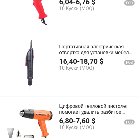
6,04
-
6,76
$
FOB
пистолет (HG6617S)
10 Куски
(MOQ)
Портативная электрическая
отвертка для установки мебели
под телевизор pH515
16,40
-
18,70
$
FOB
10 Куски
(MOQ)
Цифровой тепловой пистолет
помогает удалить разбитое
стекло из оконных рам Hg6618
6,80
-
7,60
$
FOB
10 Куски
(MOQ)