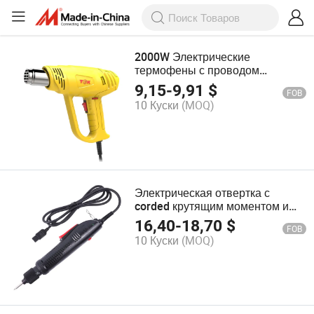
2000W Электрические
термофены с проводом
высокой точности для ремонта
9,15
-
9,91
$
FOB
мобильных устройств (HG5520)
10 Куски
(MOQ)
Электрическая отвертка с
corded крутящим моментом и
точностью pH515
16,40
-
18,70
$
FOB
10 Куски
(MOQ)