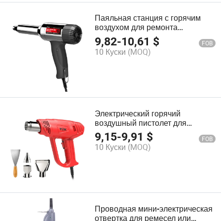
Паяльная станция с горячим
воздухом для ремонта
треснувшего кожуха
9,82
-
10,61
$
FOB
вентилятора радиатора HP700A
10 Куски
(MOQ)
Электрический горячий
воздушный пистолет для
удаления эмблемы декорации
9,15
-
9,91
$
FOB
Hg5520
10 Куски
(MOQ)
Проводная мини-электрическая
отвертка для ремесел или