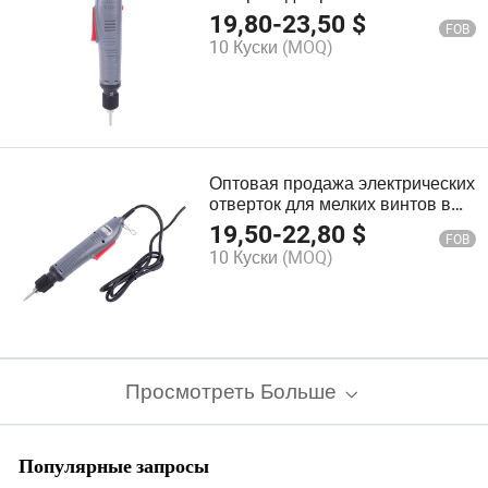
рамных подставок PS407
19,80
-
23,50
$
FOB
10 Куски
(MOQ)
Оптовая продажа электрических
отверток для мелких винтов в
компьютерах или на печатных
19,50
-
22,80
$
FOB
платах и т.д. PS635s
10 Куски
(MOQ)
Просмотреть Больше
Популярные запросы