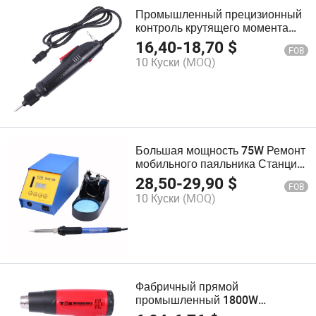
Промышленный прецизионный
контроль крутящего момента
электрическая прецизионная
16,40
-
18,70
$
FOB
отвертка pH515
10 Куски
(MOQ)
Большая мощность 75W Ремонт
мобильного паяльника Станция
для пайки с блоком питания Tgk
28,50
-
29,90
$
FOB
942
10 Куски
(MOQ)
Фабричный прямой
промышленный 1800W
электрический термоусадочный