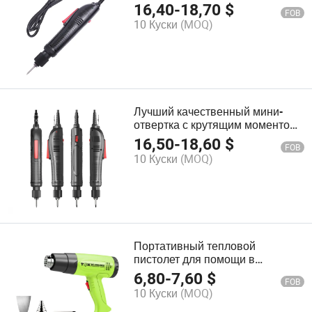
ремонта поврежденного
16,40
-
18,70
$
FOB
электронного оборудования
10 Куски
(MOQ)
pH515
Лучший качественный мини-
отвертка с крутящим моментом,
малый источник питания, мини-
16,50
-
18,60
$
FOB
электрическая отвертка pH525
10 Куски
(MOQ)
Портативный тепловой
пистолет для помощи в
изготовлении мыла и свечей
6,80
-
7,60
$
FOB
Hg6618
10 Куски
(MOQ)