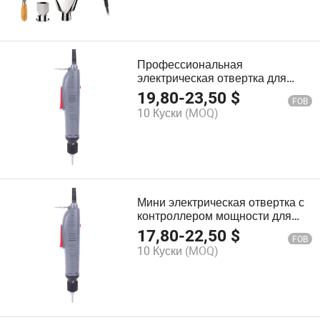
Профессиональная
электрическая отвертка для
помощи в базовом ремонте
19,80
-
23,50
$
FOB
автомобилей PS407
10 Куски
(MOQ)
Мини электрическая отвертка с
контроллером мощности для
мелкого ремонта в доме PS415
17,80
-
22,50
$
FOB
10 Куски
(MOQ)