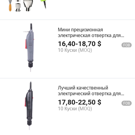
Мини прецизионная
электрическая отвертка для
замены розеток и выключателей
16,40
-
18,70
$
FOB
pH515
10 Куски
(MOQ)
Лучший качественный
электрический отвертка для
быстрых ремонтов PS415
17,80
-
22,50
$
FOB
10 Куски
(MOQ)