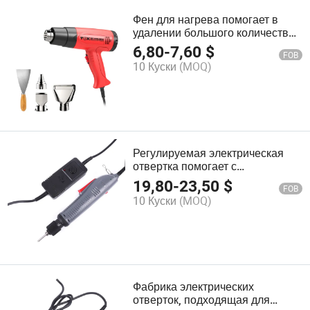
Фен для нагрева помогает в
удалении большого количества
ламинированных плиток Hg6618
6,80
-
7,60
$
FOB
10 Куски
(MOQ)
Регулируемая электрическая
отвертка помогает с
небольшими механическими
19,80
-
23,50
$
FOB
проектами PS407
10 Куски
(MOQ)
Фабрика электрических
отверток, подходящая для