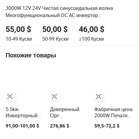
3000W 12V 24V Чистая синусоидальная волна
Многофункциональный DC AC инвертор
преобразователь
55,00 $
50,00 $
46,00 $
10-49
Куски
50-99
Куски
≥100
Куски
Похожие товары
5.5kw
Доверенный
Фабричная цена
Инверторный
Cipr-
2000W Печатная
кондиционер и
Ga70u4007abba
плата инвертора
91,00-101,00 $
276,86 $
59,5-72,2 $
инвертор с
для Yas/Ka/Wa
постоянного
переменной
Ga70
тока в