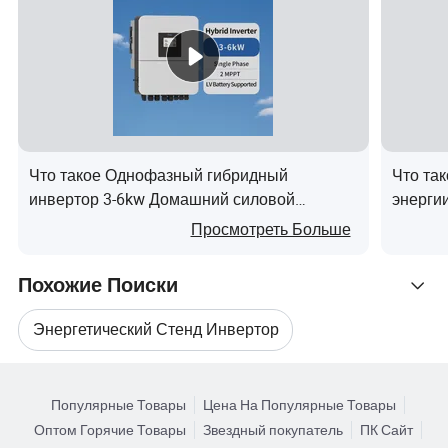
скачков
6000W
напряжения
питания
Входное
напряжение
12V,24V,48V,60V,72В постоянного
аккумуляторной
тока
Что такое Однофазный гибридный
Что та
батареи
инвертор 3-6kw Домашний силовой
энерги
инвертор
200A
Просмотреть Больше
Напряжение на
110V,120V,220V,230V,240 В
выходе
переменного тока
Похожие Поиски
Дисплей
Многофункциональный дисплей
Энергетический Стенд Инвертор
Выходной
Настраиваемые
разъем
Поиск по Категориям
Инвертор Силовой Системы
Низкое напряжение,высокое
Популярные Товары
Цена На Популярные Товары
Меры защиты
напряжение,перегрузка,перегретьс
Оптом Горячие Товары
Звездный покупатель
ПК Сайт
Энергетический Инвертор