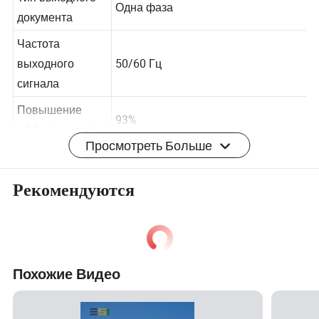
Тип выходного
Одна фаза
документа
Частота
выходного
50/60 Гц
сигнала
Повышение
93%
Просмотреть Больше
эффективности
Название
Для постоянного тока AC Off Grid
Рекомендуются
продукта
Чистая синусоида инвертор
Номинальная
выходная
3000W
мощность
Похожие Видео
Пик/
ограничитель