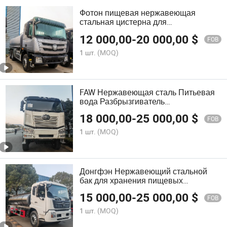
Фотон пищевая нержавеющая
стальная цистерна для
транспортировки питьевой воды
12 000,00
-
20 000,00
$
SUS304
FOB
1 шт.
(MOQ)
FAW Нержавеющая сталь Питьевая
вода Разбрызгиватель
Транспортный грузовик
18 000,00
-
25 000,00
$
FOB
1 шт.
(MOQ)
Донгфэн Нержавеющий стальной
бак для хранения пищевых
продуктов, цистерна для
15 000,00
-
25 000,00
$
кулинарного масла, грузовик для
FOB
питьевой воды
1 шт.
(MOQ)