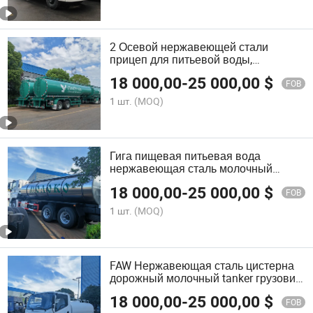
2 Осевой нержавеющей стали
прицеп для питьевой воды,
продуктов и жидкостей
18 000,00
-
25 000,00
$
FOB
1 шт.
(MOQ)
Гига пищевая питьевая вода
нержавеющая сталь молочный
танкер для транспортировки молока
18 000,00
-
25 000,00
$
FOB
1 шт.
(MOQ)
FAW Нержавеющая сталь цистерна
дорожный молочный tanker грузовик
с системой распыления
18 000,00
-
25 000,00
$
FOB