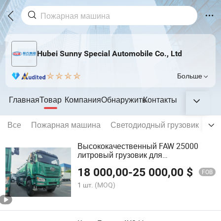
Hubei Sunny Special Automobile Co., Ltd
Больше
Главная
Товар
Компания
Обнаружить
Контакты
Все
Пожарная машина
Светодиодный грузовик
Ав
Высококачественный FAW 25000
литровый грузовик для
транспортировки воды с баком из
18 000,00
-
25 000,00
$
нержавеющей стали,
FOB
соответствующий стандартам для
1 шт.
(MOQ)
питьевой воды