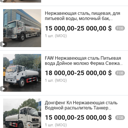
Нержавеющая сталь, пищевая, для
питьевой воды, молочный бак,
водонапорный бак, транспортный
15 000,00
-
25 000,00
$
грузовик для доставки воды
FOB
1 шт.
(MOQ)
FAW Нержавеющая сталь Питьевая
вода Дойное молоко Ферма Свежая
водяная цистерна Распылительная
18 000,00
-
25 000,00
$
машина
FOB
1 шт.
(MOQ)
Донгфенг Кл Нержавеющая сталь
Водяной распылитель Танкер
Питьевая транспортировка
15 000,00
-
25 000,00
$
Поливочный грузовик
FOB
1 шт.
(MOQ)