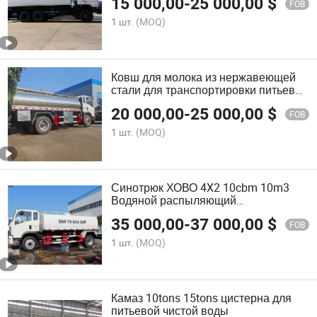
15 000,00
-
25 000,00
$
FOB
1 шт.
(MOQ)
Ковш для молока из нержавеющей
стали для транспортировки питьевой
воды, сока и молока. Производство
20 000,00
-
25 000,00
$
грузовиков-цистерн для молока
FOB
1 шт.
(MOQ)
Синотрюк ХОВО 4X2 10cbm 10m3
Водяной распыляющий
транспортный грузовик
35 000,00
-
37 000,00
$
FOB
1 шт.
(MOQ)
Камаз 10tons 15tons цистерна для
питьевой чистой воды