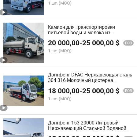
1 шт.
(MOQ)
Камион для транспортировки
питьевой воды и молока из
нержавеющей стали HOWO 10cbm
20 000,00
-
25 000,00
$
10ton
FOB
1 шт.
(MOQ)
Донгфенг DFAC Нержавеющая сталь
304 316 Молочный цистерна
Водяной грузовик
18 000,00
-
25 000,00
$
FOB
1 шт.
(MOQ)
Донгфенг 153 20000 Литровый
Нержавеющий Стальной Водяной
Грузовик Цены