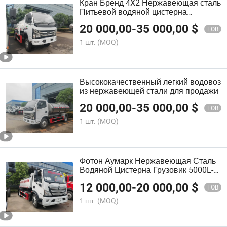
Кран Бренд 4X2 Нержавеющая сталь
Питьевой водяной цистерна
Грузовик Пищевая степень Питьевая
20 000,00
-
35 000,00
$
вода Боузер
FOB
1 шт.
(MOQ)
Высококачественный легкий водовоз
из нержавеющей стали для продажи
20 000,00
-
35 000,00
$
FOB
1 шт.
(MOQ)
Фотон Аумарк Нержавеющая Сталь
Водяной Цистерна Грузовик 5000L-
8000L Грузовик для Доставки
12 000,00
-
20 000,00
$
Питьевой Воды
FOB
1 шт.
(MOQ)