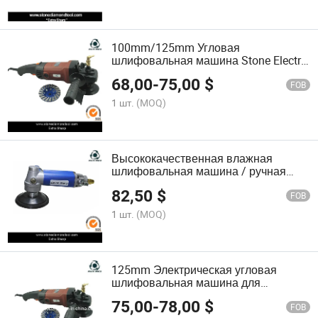
100mm/125mm Угловая
шлифовальная машина Stone Electric
Power
68,00
-
75,00
$
FOB
1 шт.
(MOQ)
Высококачественная влажная
шлифовальная машина / ручная
шлифовальная машина из камня
82,50
$
мрамора пневматическая воздушная
FOB
шлифовальная машина
1 шт.
(MOQ)
125mm Электрическая угловая
шлифовальная машина для
полировки камня
75,00
-
78,00
$
FOB