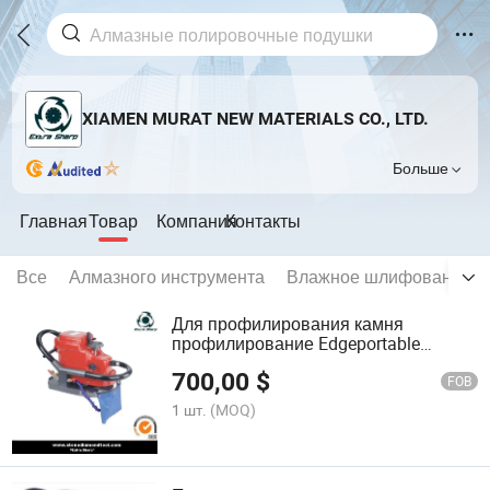
XIAMEN MURAT NEW MATERIALS CO., LTD.
Больше
Главная
Товар
Компания
Контакты
Все
Алмазного инструмента
Влажное шлифование то
Для профилирования камня
профилирование Edgeportable
машины/Алмазные инструменты
700,00
$
FOB
1 шт.
(MOQ)