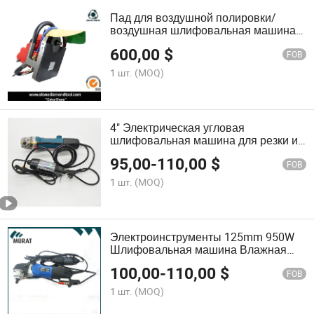
Пад для воздушной полировки/
воздушная шлифовальная машина
для шлифовки камня и обработки
600,00
$
краев (SPG 01)
FOB
1 шт.
(MOQ)
4" Электрическая угловая
шлифовальная машина для резки и
полировки камня
95,00
-
110,00
$
FOB
1 шт.
(MOQ)
Электроинструменты 125mm 950W
Шлифовальная машина Влажная
угловая шлифовка
100,00
-
110,00
$
FOB
1 шт.
(MOQ)