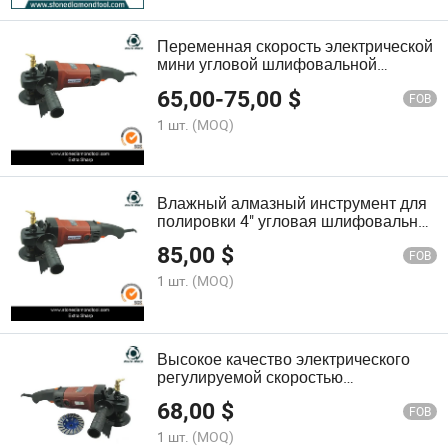
Переменная скорость электрической
мини угловой шлифовальной
машины ручной работы
65,00
-
75,00
$
FOB
1 шт.
(MOQ)
Влажный алмазный инструмент для
полировки 4" угловая шлифовальная
машина для шлифовки пола
85,00
$
FOB
1 шт.
(MOQ)
Высокое качество электрического
регулируемой скоростью
шлифовального станка в масляной
68,00
$
ванне
FOB
1 шт.
(MOQ)